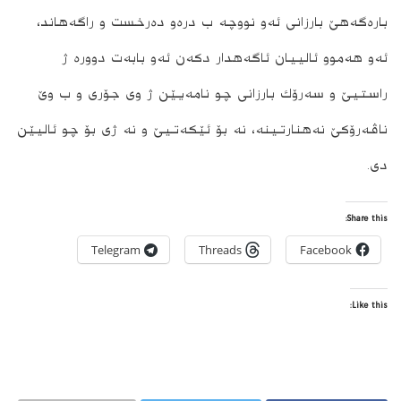
باره‌گه‌هێ بارزانى ئه‌و نووچه‌ ب دره‌و ده‌رخست و راگه‌هاند،
ئه‌و هه‌موو ئالییان ئاگه‌هدار دكه‌ن ئه‌و بابه‌ت دووره‌ ژ
راستیێ و سه‌رۆك بارزانى چو نامه‌یێن ژ وى جۆرى و ب وێ
ناڤه‌رۆكێ نه‌هنارتینه‌، نه‌ بۆ ئێكه‌تیێ و نه‌ ژى بۆ چو ئالیێن
دى.
Share this:
Telegram
Threads
Facebook
Like this: