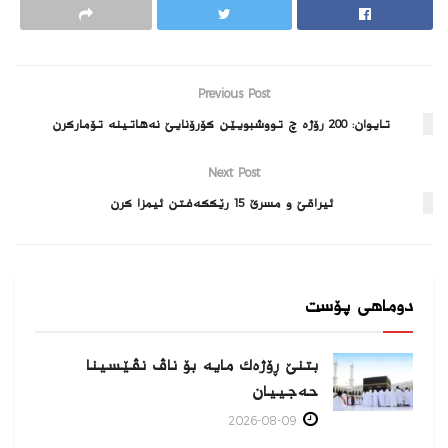
Previous Post
تایوان: 200 رۆژه‌‌ چ تووشبویێن كۆرۆنایێ نه‌هاتینه‌ تۆماركرن
Next Post
ئیراقێ و مسرێ 15 رێككه‌فتن ئیمزا كرن
دوماهی پۆست
بتنێ ڕۆژەك مایە بۆ ناڤ نڤێسینا
حەجییان
2026-08-09