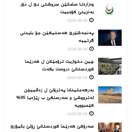
وەزارەتا سامانێن سروشتی دێ ل دۆر
بەنزینێ كۆمبیت
2026-08-09
پەنجەشێرێ هەستیكێن جۆ بایدنی
گرتییە
2026-08-09
چین دخوازیت ترۆمێلان ل هەرێما
كوردستانێ دروست بكەت
2026-08-06
بەرهەمئینانا په‌ترۆلێ ل زه‌ڤییێن
ئەترووشێ و سەرسنكێ ب ڕێژەیا 95%
كێمبوویە
2026-08-06
سەرۆکێ هەرێما کوردستانێ ڕۆلێ بالیۆزێ