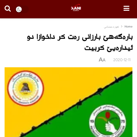
Home
كوردستانى
باره‌گه‌هێ بارزانى ره‌ت كر داخوازا دو
ئیداره‌یێ كربیت
A
2020-12-11
A