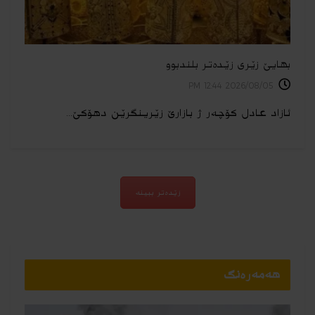
بهایێ زێری زێده‌تر بلندبوو
2026/08/05 12:44 PM
ئازاد عادل کۆچەر ژ بازارێ زێرینگرێن دهۆکێ...
زێدەتر ببینە
هه‌مه‌ره‌نگ