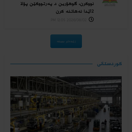
نووكرن، گوهۆرین د پەرتووكێن پۆلا
12ێدا نەهاتنە كرن
2026/08/02 12:05 PM
زێدەتر ببینە
كوردستانی