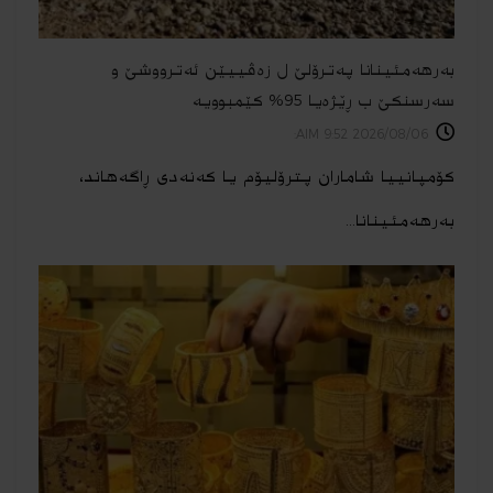
بەرهەمئینانا په‌ترۆلێ ل زه‌ڤییێن ئەترووشێ و
سەرسنكێ ب ڕێژەیا 95% كێمبوویە
2026/08/06 9:52 AIM:
کۆمپانییا شاماران پترۆلیۆم یا کەنەدی ڕاگەهاند،
به‌رهه‌مئینانا...