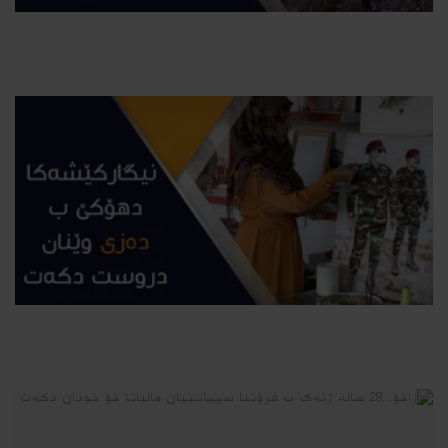
جۆتیارەکێ باژێرێ دهۆكێ پتری 50 جۆرێن تری هەنە
2021-08-15
نیگاركێشەكا دھوكێ ب دەزی وێنان دورست دكەت
2021-08-15