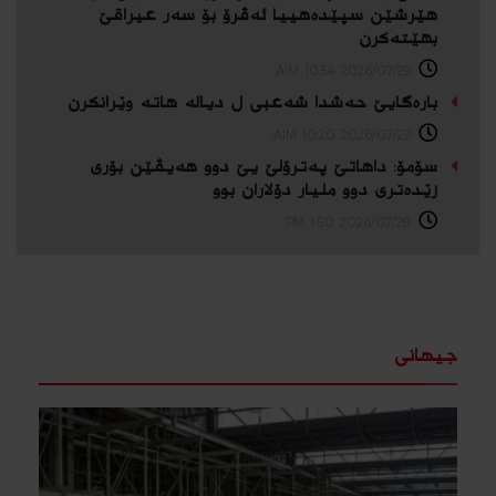
هێرشێن سپێدەهییا ئه‌ڤرۆ بۆ سەر عیراقێ
بهێته‌كرن
2026/07/29 10:34 AIM:
بارەگایێ حەشدا شەعبی ل دیالە هاتە وێرانكرن
2026/07/29 10:20 AIM:
سۆمۆ: داهاتێ په‌ترۆلێ یێ دوو هه‌یڤێن بۆری
زێده‌تری دوو ملیار دۆلاران بوو
2026/07/28 1:50 PM
جیهانی