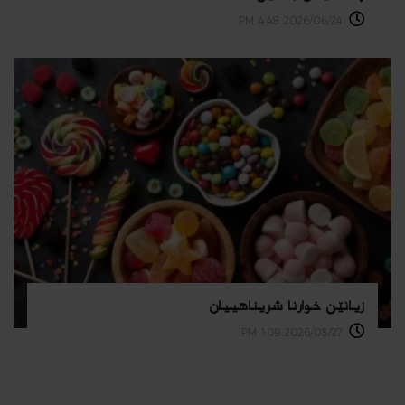
2026/06/24 4:48 PM
زیانێن خوارنا شریناهییان
2026/05/27 1:09 PM