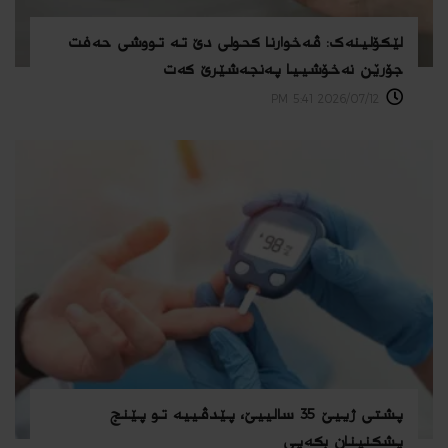
لێكۆلینەک: ڤەخوارنا کحولی دێ تە تووشی حەفت
جۆرێن نەخۆشییا پەنجەشێرێ کەت
2026/07/12 5:41 PM
پشتی ژییێ 35 سالییێ، پێدڤییە تو پێنج
پشکنینان بکەیی