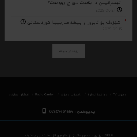
ئیسڕائیلێ دا بکەت دێ چ روودەت؟
2025-06-21
هێزەك بۆ ئابوور و پیشەسازیییا کوردستانێ
2025-05-15
زێدەتر ببینە
دھوك TV
روژناما ئەڤرۆ
رادیۆیا دهۆك
Radio Garden
كوڤارا سڤۆره‌
پەیوەندی : 07507464554
© 2021
دیزاین - هه‌موو ماف ژ بۆ مالپه‌رێ ئاژانسا خانی پاراستینه‌.