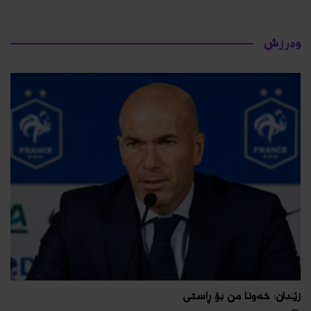
وەرزش
زێدان: خەونا من بۆ ڕاستی