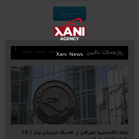
زێدەتر ببینە
رۆژهه‌لاتا ناڤین
ھەموو
ئیراقی
توركیا
Xani News
بانکا ناڤەندییا عیراقێ ل هەیڤا خزیرانێ پتر ژ 5.8