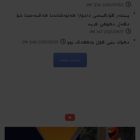
2025/07/30 12:34 PM
پیتەر گۆرگیسی داخوازا هەلوەشاندنا هەڤبەستا خۆ
دگەل دهۆكێ كریە
2025/06/17 1:47 PM
دهۆك بێی گۆڵ وەکهەڤ بوو
2025/05/29 6:48 PM
زێدەتر ببینە
ڤیدیۆ