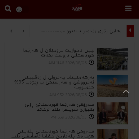
بهایێ زێری زێده‌تر بلندبوو
2026/08/05 12:44 PM
چین دخوازیت ترۆمێلان ل هەرێما
كوردستانێ دروست بكەت
2026/08/06 11:46 AIM:
بەرهەمئینانا په‌ترۆلێ ل زه‌ڤییێن
ئەترووشێ و سەرسنكێ ب ڕێژەیا 95%
كێمبوویە
2026/08/06 9:52 AIM:
سەرۆکێ هەرێما کوردستانێ ڕۆلێ
بالیۆزێ سویسرا بلند نرخاند
2026/08/05 6:39 PM
سەرۆکێ هەرێما کوردستانێ پلەیێن
هژمارەكا پلەدارێن جڤاتا ئاسایشێ بلند