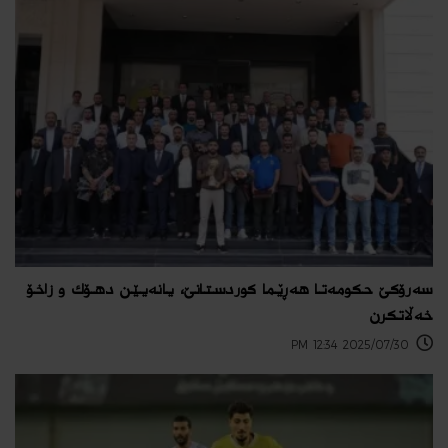
سەرۆكێ حكومەتا هەڕێما كوردستانێ، یانەیێن دهـۆك و زاخۆ
خەڵاتكرن
2025/07/30 12:34 PM