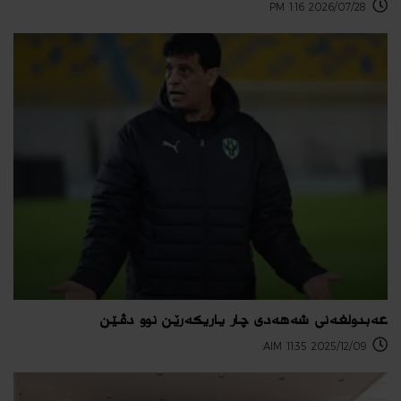
2026/07/28 1:16 PM
عەبدولغەنی شەهەدی چار یاریكەرێن نوو دڤێن
2025/12/09 11:35 AIM: