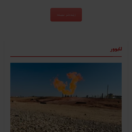
زێدەتر ببینە
ئابوور