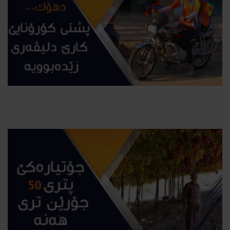
دهۆك.. پشتی كۆرۆنایێ كارێ دلیڤه‌ری زێده‌بوویه‌
2021-08-15