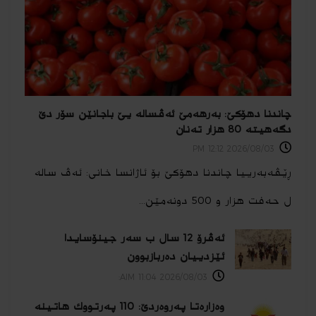
چاندنا دهۆكێ: بەرهەمێ ئەڤسالە یێ باجانێن سۆر دێ
دگەهیتە 80 هزار تەنان
2026/08/03 12:12 PM
ڕێڤەبەرییا چاندنا دهۆكێ بۆ ئاژانسا خانی: ئەڤ سالە
ل حەفت هزار و 500 دونەمێن...
ئه‌ڤرۆ 12 سال ب سه‌ر جینۆسایدا
ئێزدییان ده‌ربازبوون
2026/08/03 11:04 AIM:
وەزارەتا پەروەردێ: 110 پەرتووك هاتینە