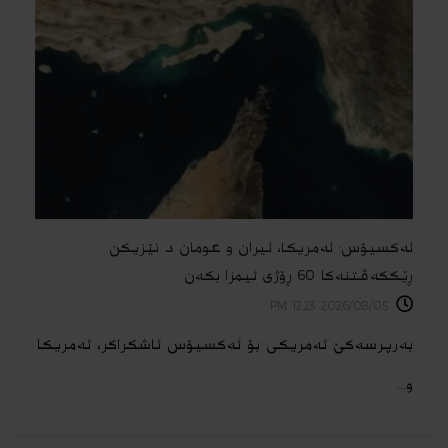
ئەكسیۆس: ئەمریكا، ئیران و عومان د نێزیكن
ڕێككەڤتنەكا 60 ڕۆژی ئیمزا بكەن
2026/08/05 12:23 PM
بەرپرسەكێ ئەمریكی بۆ ئەكسیۆس ئاشكراكر، ئەمریكا
و...