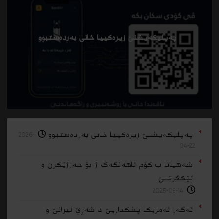
پەپلیکەیشنێ زیرەکییا خانی بەردەستبوو
پەپلیکەیشنێ زیرەکییا خانی بەردەستبوو
2026-
04-22
شەهیانا ب کۆم ئاهەنگەک ژ بۆ حەزژێکرن و
ئێکگرتنێ
2025-08-14
ئەگەر ئەمریکا پشکداریێ د شەڕێ ئیرانێ و