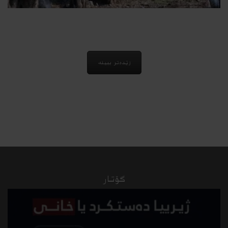
باتیفا.. ژیێ زه‌یتوونێن گونده‌كێ 3 هزار سالن
2021-02-13
زێدەتر ببینە
گۆتار