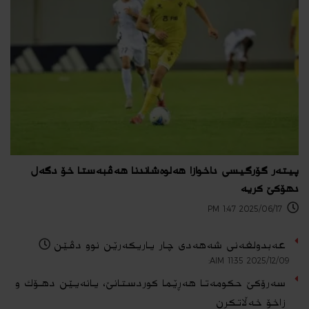
پیتەر گۆرگیسی داخوازا هەلوەشاندنا هەڤبەستا خۆ دگەل
دهۆكێ كریە
2025/06/17 1:47 PM
عەبدولغەنی شەهەدی چار یاریكەرێن نوو دڤێن
2025/12/09 11:35 AIM:
سەرۆكێ حكومەتا هەڕێما كوردستانێ، یانەیێن دهـۆك و
زاخۆ خەڵاتكرن