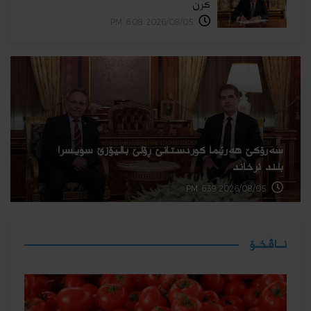
كرن
2026/08/05 6:08 PM
سەرۆکێ هەرێما کوردستانێ ڕۆلێ بالیۆزێ سویسرا
بلند نرخاند
2026/08/05 6:39 PM
نــاڤخـۆ