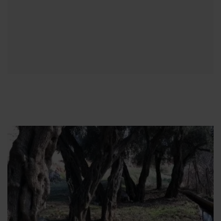
زاخۆ.. 28 سالە ژنەک ب فرۆتنا سپیاتییان مالباتا خۆ خودان
دکەت
2021-02-13