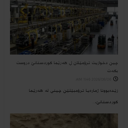
چین دخوازیت ترۆمێلان ل هەرێما كوردستانێ دروست
بكەت
2026/08/06 11:46 AIM:
زێدەبوونا ژمارەیا ترۆمبێلێن چینی له هەرێما
كوردستانێ،...