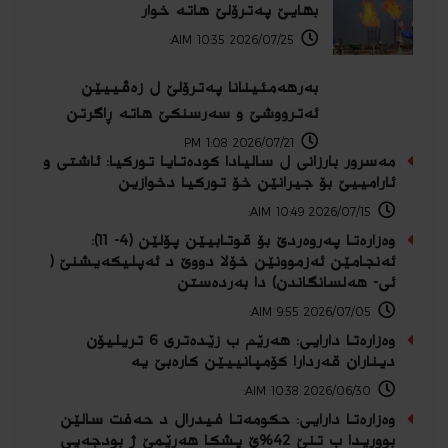
بهایێ په‌ترۆلێ هاته‌ خوار
2026/07/25 10:35 AIM:
بەرهەمئینانا په‌ترۆلێ ل زه‌ڤییێن
ئەترووشێ و سەرسنكێ هاته‌ ڕاگرتن
2026/07/21 1:08 PM
مەسرور بارزانی ل سالیادا كودەتایا توركیا: ئاشتی و
ئارامییێ بۆ جیرانێن خۆ توركیا دخوازین
2026/07/15 10:49 AIM:
وەزارەتا پەروەردێ بۆ قوتابیێن پۆلێن (4- 11):
ئەنجامێن ئەزموونێن خۆلا دووێ د ئەپلیكەیشنێ (
ئی- هەلسانگاندن) دا بەردەستن
2026/07/05 9:55 AIM:
وه‌زاره‌تا دارایی: هەرێم ب زێده‌تری 6 تریلیۆن
دیناران قه‌ردارا کۆمپانییێن کارەبێ یه‌
2026/06/30 10:38 AIM:
وەزارەتا دارایی: حكومەتا فیدرال د حەفت سالێن
بووریدا ب تنێ 42%ێ پشكا هەرێمێ ژ بودجەیی