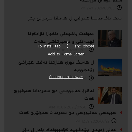
ملیار دۆلاران فرۆتینە
2026/08/05 2:47 PM
بانکا ناڤەندییا عیراقێ ل هەیڤا خزیرانێ پتر
دەولەت باخچەلی داخوازا ئازادكرنا
ئۆجەلانی و دەمیرتاشی دكەت
To install tap
and choose
2026/08/05 12:06 PM
Add to Home Screen
ل هەیڤا بۆری هنارتنا نەفتا عێراقێ
زێدەبوویە
Continue in browser
2026/08/02 3:41 PM
ئەڤرۆ حه‌لبووسی دێ سه‌ره‌دانا هه‌ولێرێ
كه‌ت
2026/07/30 10:06 AIM:
سوبه‌هی حه‌لبووسی دێ سه‌ره‌دانا هه‌ولێرێ كه‌ت
2026/07/29 12:59 PM
عەلی زەیدی: پێدڤییه‌ كۆمبوونه‌كا بله‌ز ل دۆر