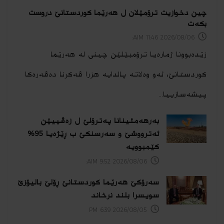
چین دخوازیت ترۆمێلان ل هەرێما كوردستانێ دروست
بكەت
2026/08/06 11:46 AIM:
زێدەبوونا ژمارەیا ترۆمبێلێن چینی له هەرێما
كوردستانێ، ئەو وەلاتە پالدایە هزرا ڤەكرنا دەڤەرەكا
پیشەسازییا...
بەرهەمئینانا په‌ترۆلێ ل زه‌ڤییێن
ئەترووشێ و سەرسنكێ ب ڕێژەیا 95%
كێمبوویە
2026/08/06 9:52 AIM:
سەرۆکێ هەرێما کوردستانێ ڕۆلێ بالیۆزێ
سویسرا بلند نرخاند
2026/08/05 6:39 PM