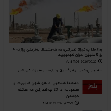
وه‌زاره‌تا په‌ترۆلا عیراقێ: به‌رهه‌مئینانا به‌نزینێ ڕۆژانه 4
بۆ 5 ملیۆن لتران كێمبوویه‌
2026/07/29 11:05 AIM:
سەلیم ڕوکابی، په‌یڤدارێ وه‌زاره‌تا په‌ترۆلا عیراقێ...
حەشدا شەعبی: د هێرشێن ئەمریكا و
سعودیە دا 20 چەكدارێن مە هاتنە
كۆشتن
2026/07/29 10:47 AIM: