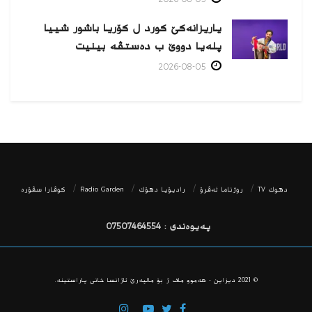
یاریزانەكێ کورد ل کۆریا باشور شییا
پلەیا دووێ ب دەستڤە بینیت
2026-08-05
دھوك TV
روژناما ئەڤرۆ
رادیۆیا دهۆك
Radio Garden
كوڤارا سڤۆره‌
پەیوەندی : 07507464554
© 2021
دیزاین - هه‌موو ماف ژ بۆ مالپه‌رێ ئاژانسا خانی پاراستینه‌.