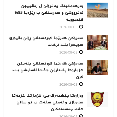
بەرهەمئینانا په‌ترۆلێ ل زه‌ڤییێن
ئەترووشێ و سەرسنكێ ب ڕێژەیا 95%
كێمبوویە
2026-08-06
سەرۆکێ هەرێما کوردستانێ ڕۆلێ بالیۆزێ
سویسرا بلند نرخاند
2026-08-05
سەرۆکێ هەرێما کوردستانێ پلەیێن
هژمارەكا پلەدارێن جڤاتا ئاسایشێ بلند
كرن
2026-08-05
وەزارەتا پێشمەرگەیی: هژمارتنا خزمەتا
سەربازی و ئەمنی سالەک ب دو سالان
هاتە پەسەندكرن
2026-08-05