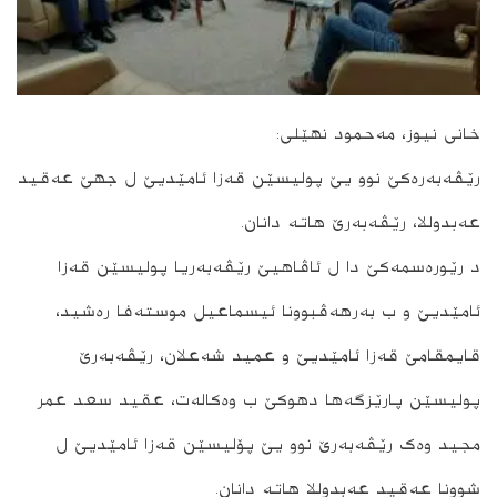
خانی نیوز، مەحمود نهێلی:
رێڤەبەره‌كێ نوو یێ پولیسێن قەزا ئامێدیێ ل جهێ عه‌قید
عه‌بدوللا، رێڤەبەرێ هاتە دانان.
د رێورەسمەکێ دا ل ئاڤاهیێ رێڤەبەریا پولیسێن قەزا
ئامێدیێ و ب بەرهەڤبوونا ئیسماعیل موستەفا رەشید،
قایمقامێ قەزا ئامێدیێ و عمید شەعلان، رێڤەبەرێ
پولیسێن پارێزگەها دهوکێ ب وەکالەت، عقید سعد عمر
مجید وەک رێڤه‌به‌رێ نوو یێ پۆلیسێن قه‌زا ئامێدیێ ل
شوونا عه‌قید عه‌بدوللا هاته‌ دانان.