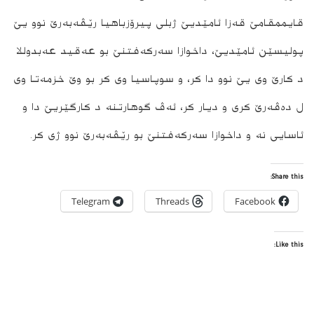
قایممقامێ قەزا ئامێدیێ ژبلی پیرۆزباهیا رێڤەبەرێ نوو یێ
پولیسێن ئامێدیێ، داخوازا سەرکەفتنێ بو عه‌قید عه‌بدوللا
د کارێ وی یێ نوو دا کر، و سوپاسیا وی کر بو وێ خزمەتا وی
ل دەڤەرێ كرى و دیار کر، ئەڤ گوهارتنە د کارگێریێ دا و
ئاسایی نە و داخوازا سەرکەفتنێ بو رێڤەبەرێ نوو ژی کر.
Share this:
Telegram
Threads
Facebook
Like this: