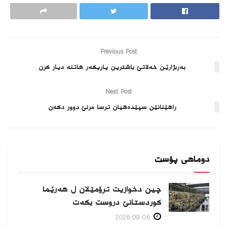
Previous Post
به‌ربژارێن خه‌لاتێ باشترین یاریكه‌ر هاتنه‌ دیار كرن
Next Post
راھێنانێن سپێده‌هیان ترسا مرنێ دوور دکەن
دوماهی پۆست
چین دخوازیت ترۆمێلان ل هەرێما
كوردستانێ دروست بكەت
2026-08-06