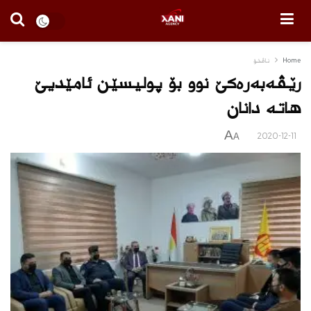
Home
ناڤخۆ
رێڤەبەرەکێ نوو بۆ پولیسێن ئامێدیێ
هاتە دانان
A
2020-12-11
A