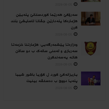
2026-08-05
سەرۆکێ هەرێما کوردستانێ پلەیێن
هژمارەكا پلەدارێن جڤاتا ئاسایشێ بلند
كرن
2026-08-05
وەزارەتا پێشمەرگەیی: هژمارتنا خزمەتا
سەربازی و ئەمنی سالەک ب دو سالان
هاتە پەسەندكرن
2026-08-05
یاریزانەكێ کورد ل کۆریا باشور شییا
پلەیا دووێ ب دەستڤە بینیت
2026-08-05