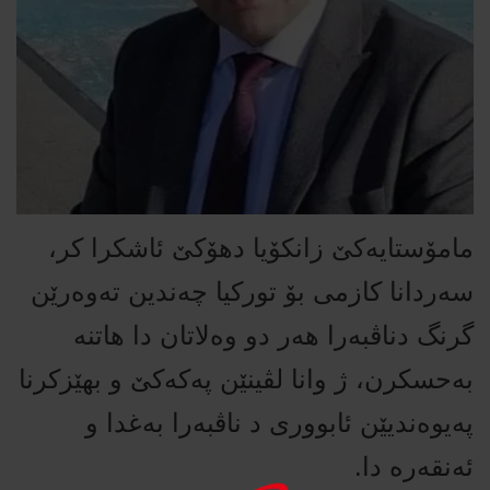
مامۆستایه‌كێ‌ زانكۆیا دهۆكێ‌ ئاشكرا كر،
سه‌ردانا كازمی بۆ توركیا چه‌ندین ته‌وه‌رێن
گرنگ دناڤبه‌را هه‌ر دو وه‌لاتان دا هاتنه‌
به‌حسكرن، ژ وانا لڤینێن په‌كه‌كێ‌ و بهێزكرنا
په‌یوه‌ندیێن ئابووری د ناڤبه‌را به‌غدا و
ئه‌نقه‌ره‌ دا.