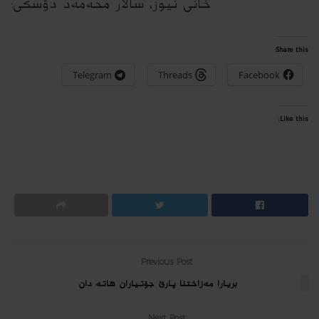
خانی نیوز، سالار محه‌مه‌د دۆسكی:
Share this:
Telegram
Threads
Facebook
Like this:
Previous Post
بریارا مەزاختنا پارێ جۆتیاران ھاتە دان
Next Post