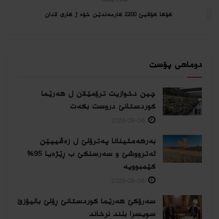
كۆكا كۆلایێ 2200 كارمه‌ندێن خۆه‌ ژ كارى لادان
دوماهی پۆست
چین دخوازیت ترۆمێلان ل هەرێما
كوردستانێ دروست بكەت
2026-08-06
بەرهەمئینانا په‌ترۆلێ ل زه‌ڤییێن
ئەترووشێ و سەرسنكێ ب ڕێژەیا 95%
كێمبوویە
2026-08-06
سەرۆکێ هەرێما کوردستانێ ڕۆلێ بالیۆزێ
سویسرا بلند نرخاند