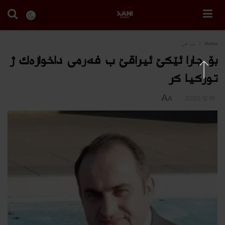
Home
ئیراقی
بۆ جارا ئێكێ‌‌ ئیراقێ‌ ب فه‌رمی‌ داخوازه‌ك ژ
توركیا كر
A
2020-12-19
A