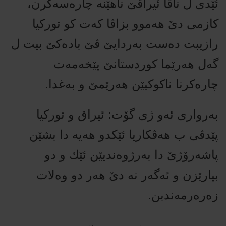
ئێدی ل ناڤا ئیراقێ‌ ناهێنه‌ چاره‌سه‌كرن،
كازمی دێ‌ هه‌موو بزاڤا كه‌ت كو توركیا
رازیبت ده‌ست به‌ردایێ‌ ڤێ‌ باده‌كێ‌ بیت ل
گه‌ل هه‌رێما كوردستانێ‌ پێخه‌مه‌ت
چاره‌كرنا ناكوكیێن هه‌رێمێ‌ و به‌غدا.
به‌رواری ئه‌و ژی گۆت: ئیراق و توركیا
پێدڤی ب هه‌ڤكاریا ئێكدو هه‌یه‌ دا بشێن
پاشه‌رۆژێ‌ دا به‌رژوه‌ندیێن ئێك و دو
بپارێزن و ئه‌گه‌ر نه‌ دێ‌ هه‌ر دو وه‌لات
زه‌ره‌رمه‌ندبن.