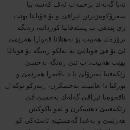
نه‌با گه‌له‌ك بزحمه‌ت ئه‌ڤ كه‌سه‌‌ ببا‌
سه‌رۆكوه‌زیرێن ئیراقێ و‌ بۆ قۆناغا بهێت
ژی پێدڤی ب پشته‌ڤانیا كوردانه‌، ره‌نگه‌
پرۆژه‌ك هه‌بیت بۆ نه‌هێلانا قه‌وارا هه‌رێمێ‌
لێ‌ بۆ ڤێ‌ قوناغێ نه‌ به‌لكو ره‌نگه‌ بۆ قۆناغا
بهێت هه‌بیت، ب تنێ‌ ره‌نگه‌ به‌حسێ‌
رێكه‌فتنا په‌ترۆلێ‌ یا د ناڤبه‌را هه‌رێمێ‌ و
توركیا دا هاتبیت به‌حسكرن، ژبه‌ركو نوكه‌ ل
ناڤخوه‌یا ئیراقێ‌ گه‌له‌ك به‌حسێ‌ ڤێ‌
رێكه‌فتنێ‌ دهێته‌كرن و ئه‌و ناكوكیێن
هه‌رێمێ‌ و به‌غدا گه‌هشتینه‌ ئاسته‌كی كو