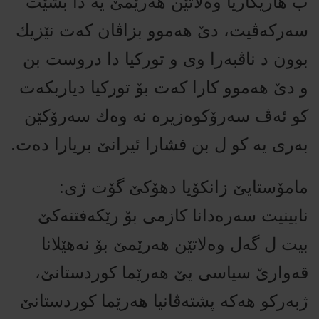
ب هاریكاریا وه‌لاتێن هه‌رێمێ‌ یه‌ دا بشێت
سه‌ركه‌ڤیت، دێ‌ هه‌موو بزاڤان كه‌ت نێزیك
بوون د ناڤبه‌را وی و توركیا دا دروست بن
و دێ‌ هه‌موو كارا كه‌ت بۆ توركیا دیاربكه‌ت
كو ئه‌ڤ سه‌رۆكوه‌زیره‌ نه‌ وه‌ك سه‌رۆكێن
به‌ری یه‌ كو ل بن فشارا ئیرانێ‌ بریارا ده‌ت.
مامۆستایێ‌ زانكۆیا دهۆكێ‌ گۆت ژی:
نابینیت سه‌ره‌دانا كازمى بۆ رێكه‌فتنه‌كێ‌
بیت ل گه‌ل وه‌لاتێن هه‌رێمێ‌ بۆ نه‌هێلانا
قه‌وارێ‌ سیاسی یێ‌ هه‌رێما كوردستانێ،‌
ژبه‌ركو هه‌كه‌ پشته‌ڤانیا هه‌رێما كوردستانێ‌