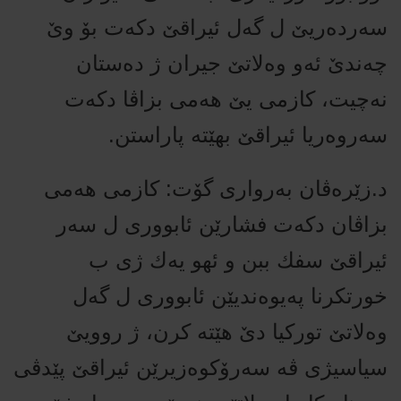
سه‌رده‌ریێ‌ ل گه‌ل ئیراقێ‌ دكه‌ت بۆ وێ‌
چه‌ندێ‌ ئه‌و وه‌لاتێ‌ جیران ژ ده‌ستان
نه‌چیت، كازمی یێ‌ هه‌می بزاڤا دكه‌ت
سه‌روه‌ریا ئیراقێ‌ بهێته‌ پاراستن.
د.زێره‌ڤان به‌رواری گۆت: كازمی هه‌می
بزاڤان دكه‌ت فشارێن ئابووری ل سه‌ر
ئیراقێ‌ سفك ببن و ئهو یه‌ك‌ ژی ب
خورتكرنا په‌یوه‌ندیێن ئابووری ل گه‌ل
وه‌لاتێ‌ توركیا دێ هێته‌ كرن، ژ روویێ‌
سیاسیژى ڤه‌ سه‌رۆكوه‌زیرێن ئیراقێ‌ پێدڤی