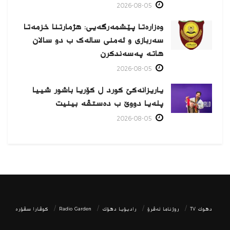
2026-08-05
وەزارەتا پێشمەرگەیی: هژمارتنا خزمەتا
سەربازی و ئەمنی سالەک ب دو سالان
هاتە پەسەندكرن
2026-08-05
یاریزانەكێ کورد ل کۆریا باشور شییا
پلەیا دووێ ب دەستڤە بینیت
2026-08-05
دھوك TV
روژناما ئەڤرۆ
رادیۆیا دهۆك
Radio Garden
كوڤارا سڤۆره‌