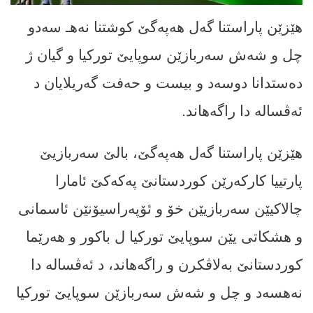
هێزێن پاراستنا گه‌ل هەپەگێ کوشتنا نه‌هـ سه‌دو
چل و شه‌ش سەربازێن سوپایێ تورکیا و گیان ژ
ده‌ستدانا دوسه‌د و بیست و حه‌فت گەریلایان د
ئه‌ڤساله ‌دا راگەهاند.
هێزێن پاراستنا گه‌ل هەپەگێ، بالێ سه‌ربازیێ
پارتییا كاركه‌رێن كوردستانێ په‌كه‌كێ ئامارا
چالاکیێن سەربازیێن خۆ و ئۆپەراسیۆنێن ئاسمانی
و هشكاتى یێن سوپایێ تورکیا ل باکور و هه‌رێما
کوردستانێ به‌لاڤكرن و راگەهاند، د ئه‌ڤساله‌ دا
نه‌هسه‌د و چل و شه‌ش سەربازێن سوپایێ تورکیا