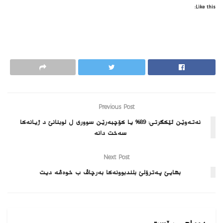
Like this:
Previous Post
نەتەوێن ئێکگرتى: 89% یا کۆچبەرێن سووری ل لوبنانێ د ژیانه‌كا
سه‌خت دانه‌
Next Post
بهایێ په‌ترۆلێ بلندبوونه‌كا به‌رچاڤ ب خوه‌ڤه‌ دیت‌