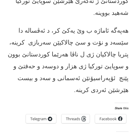
کوردستانێ ژ ئه‌گه‌رێ هێرشێن سوپایێ تورکیا
شه‌هید بووینه‌.
هەپەگە ئاماژە ب وێ یه‌كێ كر، د ئەڤسالە دا
سێسه‌د و نۆت و سێ چالاکیێن سەربازی
كرینه‌،
پتریا چالاكیان ژى ل ناڤا هه‌رێما کوردستانێ بوون
و سوپایێ تورکیا ژى هزار و دوسه‌د و حه‌فتێ و
پێنج
ئۆپەراسیۆنێن ئه‌سمانی و سه‌د و بیست
هێرشێن ئه‌ردى كرینه‌.
Share this:
Telegram
Threads
Facebook