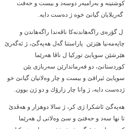
کوشتینه‌ و به‌رامبه‌ر دوسه‌د و بیست و حه‌فت
گەریلایان گیانێ خوه‌ ژ ده‌ست دایه‌.
ل گۆره‌ى راگه‌هاندنه‌كا ناڤه‌ندا راگەهاندن و
چاپەمەنیا هێزێن
پاراستنا گەل هه‌په‌گێ، ژ ئه‌گه‌رێ
هێرشێن سوپایێ تورکیا ل ناڤا هه‌رێما
کوردستانێ، دو فەرماندارێن سەربازی یێن
سوپایێ ئیراقێ و بیست و چار وه‌لاتیان گیانێ خو
ژده‌ست دایه،‌ ژ وانا چار زارۆك و دو ژن بوون.
هه‌په‌گێ ئاشكرا ژى كر، ژ سالا دوهزار و هه‌ڤدێ
تا نها سه‌د و حه‌فتێ و سێ وه‌لاتی ل هه‌رێما