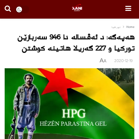
Home
توركیا
هەپەگە: د ئه‌ڤساله ‌دا 946 سەربازێن
تورکیا و 227 گەریلا هاتینه‌ كوشتن
A
2020-12-19
A