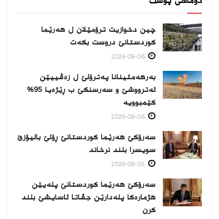
دوماهی پۆست
چین دخوازیت ترۆمێلان ل هەرێما
كوردستانێ دروست بكەت
2026-08-06
بەرهەمئینانا په‌ترۆلێ ل زه‌ڤییێن
ئەترووشێ و سەرسنكێ ب ڕێژەیا 95%
كێمبوویە
2026-08-06
سەرۆکێ هەرێما کوردستانێ ڕۆلێ بالیۆزێ
سویسرا بلند نرخاند
2026-08-05
سەرۆکێ هەرێما کوردستانێ پلەیێن
هژمارەكا پلەدارێن جڤاتا ئاسایشێ بلند
كرن