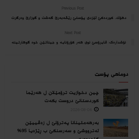
Previous Post
دهۆك.. كورده‌كێ ئێزدی پۆستێ رێڤه‌به‌رێ گه‌شت و گوزارێ وه‌رگرت
Next Post
نۆشدارەک: ڤایرۆسێ نوی ھەر کۆرۆنایە و جیناتێن خوه‌ گوهارتینه‌
دوماهی پۆست
چین دخوازیت ترۆمێلان ل هەرێما
كوردستانێ دروست بكەت
2026-08-06
بەرهەمئینانا په‌ترۆلێ ل زه‌ڤییێن
ئەترووشێ و سەرسنكێ ب ڕێژەیا 95%
كێمبوویە