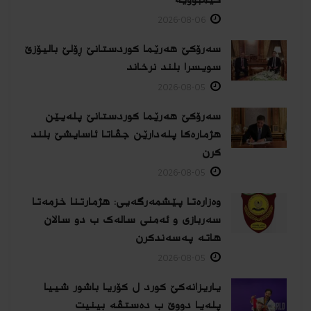
2026-08-06
سەرۆکێ هەرێما کوردستانێ ڕۆلێ بالیۆزێ
سویسرا بلند نرخاند
2026-08-05
سەرۆکێ هەرێما کوردستانێ پلەیێن
هژمارەكا پلەدارێن جڤاتا ئاسایشێ بلند
كرن
2026-08-05
وەزارەتا پێشمەرگەیی: هژمارتنا خزمەتا
سەربازی و ئەمنی سالەک ب دو سالان
هاتە پەسەندكرن
2026-08-05
یاریزانەكێ کورد ل کۆریا باشور شییا
پلەیا دووێ ب دەستڤە بینیت