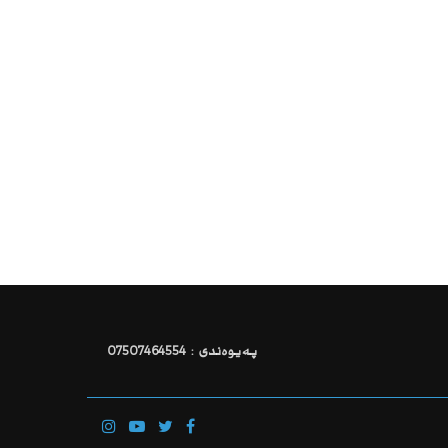
پەیوەندی : 07507464554