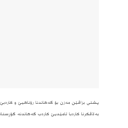
پشتى بزاڤێن مه‌زن بۆ گه‌هاندنا رۆناهیێ و كاره‌بێ
به‌لاڤكرنا كاره‌با ئامێدیێ كاره‌ب گه‌هاندنه‌ گۆڕستان