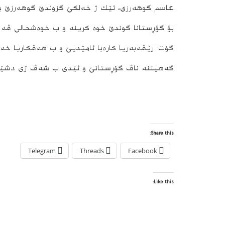
عاسم گوهه‌رزى، ئێك ژ خه‌لكێ گزوندێ گوهه‌رزێ بۆ خا
بۆ گۆڕستانا گوندێ خوه‌ كرینه‌ و ب خوه‌شحالى ڤه‌ ر
گۆت: رێڤه‌به‌ریا كاره‌با ئامێدیێ و ب هه‌ڤكاریا خ
گه‌هیننه‌ ناڤ گۆڕستانێ و ئێدى ب شه‌ڤ ژى دشێن ر
Share this:
Telegram
Threads
Facebook
Like this: