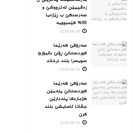
زه‌ڤییێن ئەترووشێ و
سەرسنكێ ب ڕێژەیا
95% كێمبوویە
2026-08-06
سەرۆکێ هەرێما
کوردستانێ ڕۆلێ بالیۆزێ
سویسرا بلند نرخاند
2026-08-05
سەرۆکێ هەرێما
کوردستانێ پلەیێن
هژمارەكا پلەدارێن
جڤاتا ئاسایشێ بلند
كرن
2026-08-05