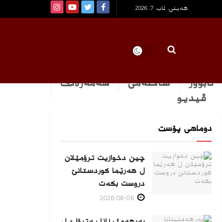
هەینی, ئاب 7, 2026
ئابوور
ساخله‌می
هه‌مه‌ره‌نگ
ڤیدیو
دوماهی پۆست
چین دخوازیت ترۆمێلان
ل هەرێما كوردستانێ
دروست بكەت
2026-08-06
بەرهەمئینانا په‌ترۆلێ ل