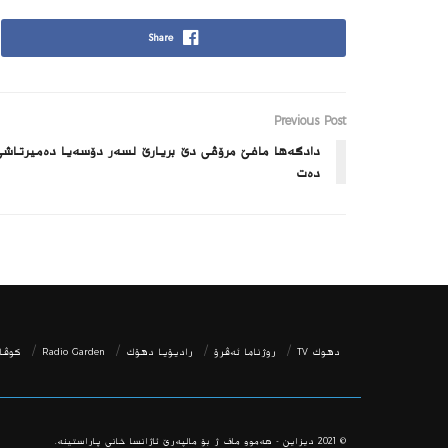
Share
Previous Post
دادگه‌ها مافێ مرۆڤی دێ بریارێ لسه‌ر دۆسه‌یا ده‌میرتاشى
ده‌ت
دھوك TV
روژناما ئەڤرۆ
رادیۆیا دهۆك
Radio Garden
كوڤار
© 2021
دیزاین - هه‌موو ماف ژ بۆ مالپه‌رێ ئاژانسا خانی پاراستینه‌.