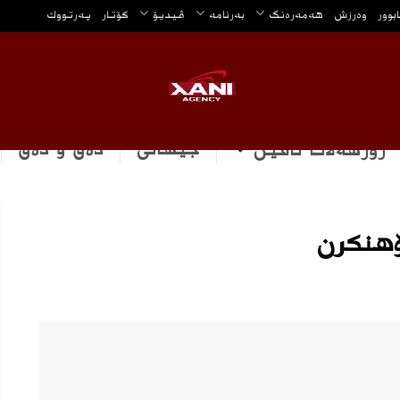
ابوور
وه‌رزش
هه‌مه‌ره‌نگ
بەرنامە
ڤیدیۆ
گۆتار
په‌رتووك
جیهانی
دەق و دەق
رۆژهه‌لاتا ناڤین
ۆهنكرن