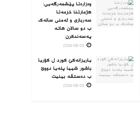
وەزارەتا پێشمەرگەیی:
هژمارتنا خزمەتا
سەربازی و ئەمنی سالەک
ب دو سالان هاتە
پەسەندكرن
2026-08-05
یاریزانەكێ کورد ل کۆریا
باشور شییا پلەیا دووێ
ب دەستڤە بینیت
2026-08-05