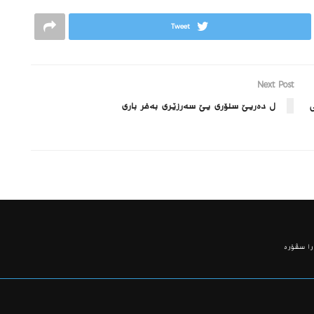
Tweet
Next Post
ل ده‌ریێ سنۆرى یێ سەرزێری بەفر باری
ا سڤۆره‌