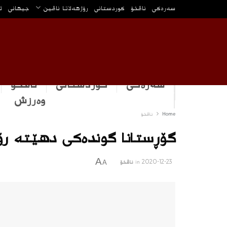
سه‌ره‌كی
ناڤخۆ
كوردستانى
رۆژهه‌لاتا ناڤین
جیهانی
ئ
سەرەکی
كوردستانى
ناڤخۆ
وه‌رزش
Home
ناڤخۆ
گۆڕستانا گونده‌كى دهێته‌ ر
A
2020-12-23
in
ناڤخۆ
A