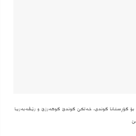
 بۆ گۆڕستانا گوندى، خه‌لكێ گوندێ گوهه‌رزێ و رێڤه‌به‌ریا
ێ.