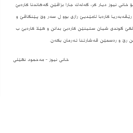
نى نیوز دیار كر، گه‌له‌ك جارا بزاڤێن گه‌هاندنا كاره‌بێ
ێڤه‌به‌ریا كاره‌با ئامێدیێ رازى بوو ل سه‌ر وێ پێنگاڤێ و
ه‌لكێ گوندى شیان ستینێن كاره‌بێ بدانن و هێلا كاره‌بێ ب
ێ و ره‌سمێن ڤه‌شارتنا ته‌رمان بكه‌ن.
خانى نیوز – مه‌حمود نهێلى