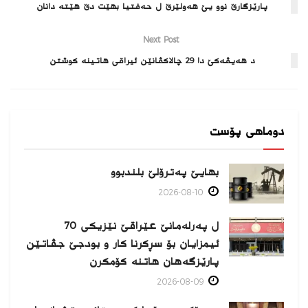
پارێزگارێ نوو یێ هه‌ولێرێ ل حه‌فتیا بهێت دێ هێته‌ دانان
Next Post
د هه‌یڤه‌كێ دا 29 چالاكڤانێن ئیراقى هاتینه‌ كوشتن
دوماهی پۆست
بهایێ په‌ترۆلێ بلندبوو
2026-08-10
ل پەرلەمانێ عێراقێ نێزیکی 70
ئیمزایان بۆ سڕکرنا کار و بودجێ جڤاتێن
پارێزگەهان هاتنە کۆمکرن
2026-08-09