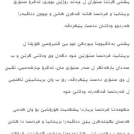
پشتى گرتنا سنۆران ل چه‌ند روژێن بوورى، ئه‌ڤرۆ سنۆرێ
بریتانیا و فره‌نسا هاته‌ ڤه‌كرن هاتن و چوون دناڤبه‌را
هه‌ردوو وه‌لاتان ده‌ست پێكره‌ڤه‌.
پشتى به‌لاڤبوونا جوره‌كێ نوو یێ ڤایرۆسێ كۆرۆنا ل
بریتانیا، فره‌نسا سنۆرێن خوه‌ دگه‌ل وى وه‌لاتى گرتن و ب
سه‌دان بارهه‌لگر ل سه‌ر سنۆرى مان، ئه‌ڤرۆ چارشه‌مبى، لڤین
ل وى سنۆرى ده‌ست پێكره‌ڤه‌، رێ ب وان بریتانیێن ئاكنجى
ل فه‌ره‌نسا ڤه‌گه‌رنه‌ وه‌لاتێ خوه‌.
حكومه‌تا فره‌نسا بریاردا پشكنینا كۆرۆنایێ بۆ وان هه‌مى
كه‌سان بهێته‌كرن یێن دناڤبه‌را بریتانیا و فره‌نسا دا هاتن
و چوونێ دكه‌ن، ژبلى هاتنوچوونا سنۆرى، گه‌شتێن فرۆكان