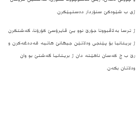
ژى ب شێوه‌كێ سنۆردار ده‌ستپێكرن.
ژ ترسا به‌لاڤبوونا جۆرێ نوو یێ ڤایرۆسێ كۆرۆنا، گه‌شتكرن
ژ بریتانیا بۆ پێنجى وه‌لاتێن جیهانێ هاتیه‌ قه‌ده‌غه‌كرن و
رێ ب چ كه‌سان ناهێته‌ دان ژ بریتانیا گه‌شتێ بو وان
وه‌لاتان بكه‌ن.