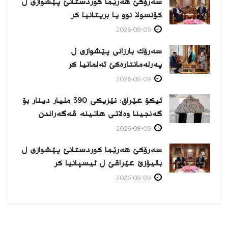
سەرۆکێ هەرێما کوردستانێ پێشوازی ل
کۆنسولا نوو یا بریتانیا کر
2026-08-09
سەرۆك بارزانی پێشوازی ل
پەرلەمانتارەكێ ئەلمانیا كر
2026-08-09
ئیکۆ عێراق: نێزیکی 390 ملیار دینار بۆ
گەنجینا وەلاتی هاتینە ڤەگەراندن
2026-08-09
سەرۆکێ هەرێما کوردستانێ پێشوازی ل
بالیۆزێ عێراقێ ل ئیسپانیا كر
2026-08-09