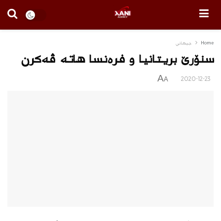
Home
جیهانی
سنۆرێ بریتانیا و فره‌نسا هاته‌ ڤه‌كرن
A
2020-12-23
A