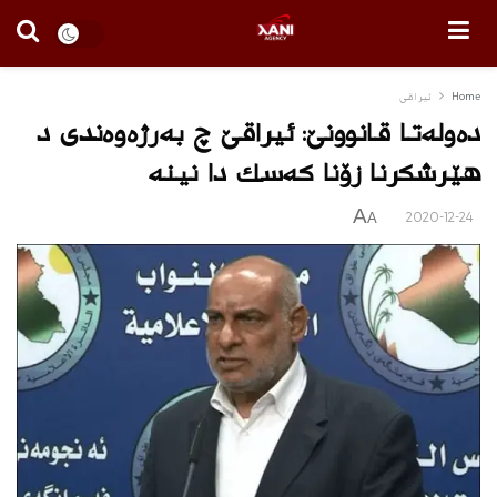
Home
ئیراقی
ده‌وله‌تا قانوونێ: ئیراقێ چ به‌رژه‌وه‌ندی د
هێرشكرنا زۆنا كه‌سك دا نینه‌
A
2020-12-24
A