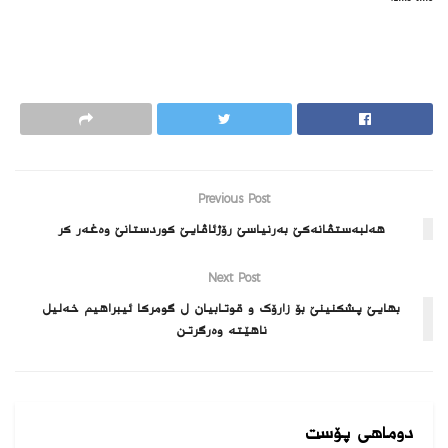
Previous Post
هه‌لبه‌ستڤانه‌كێ‌ به‌رنیاسێ رۆژئاڤایێ كوردستانێ وه‌غه‌ر كر
Next Post
بھایێ پشکنینێ بۆ زارۆک و قوتابیان ل گومرکا ئیبراھیم خەلیل
ناھێتە وەرگرتن
دوماهی پۆست