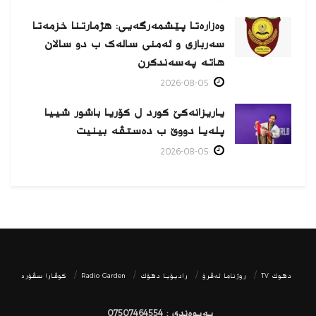
وەزارەتا پێشمەرگەیی: هژمارتنا خزمەتا
سەربازی و ئەمنی سالەک ب دو سالان
هاتە پەسەندكرن
2026-08-05
یاریزانەكێ کورد ل کۆریا باشور شییا
پلەیا دووێ ب دەستڤە بینیت
2026-08-05
دھوك TV
روژناما ئەڤرۆ
رادیۆیا دهۆك
Radio Garden
كوڤارا سڤۆره‌
پەیوەندی : 07507464554