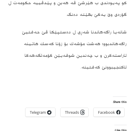
كو په‌یوه‌ندی ب هێرشێ ڤه‌ هه‌بن و پێدڤییه‌ حكومه‌ت ل
گۆره‌ى وێ یه‌كێ بهێته‌ ده‌نگ.
شانه‌یا راگه‌هاندنا شه‌ڕی ل ده‌ستپێكا ڤێ حه‌فتیێ
راگه‌هاندبوو؛ هه‌شت مۆشه‌ك بۆ زۆنا كه‌سك هاتینه‌
ئاراسته‌كرن و ب چه‌ندین شوقه‌یێن كۆمه‌لگه‌هه‌كا
ئاكنجیبوونێ كه‌فتینه‌.
Share this:
Telegram
Threads
Facebook
Like this: