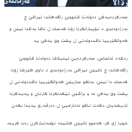
سه‌ركرده‌یه‌كێ ده‌وله‌تا قانوونێ راگه‌هاند؛ ئیراقێ چ
به‌رژه‌وه‌ندی د تۆپبارانكرنا زۆنا كه‌سك ل ناڤا به‌غدا نینن و
هه‌والگێرییا ناڤده‌وله‌تی ل پشت وێ یه‌كێ یه‌.
ره‌عه‌د ئه‌لماس، سه‌ركرده‌یێ ئیتیلافا ده‌وله‌تا قانوونێ
راگه‌هاند؛ چ ئالیێن ئیراقی به‌رژه‌وه‌ندی د داوی هێرشا زۆنا
كه‌سك دا نینن، به‌لكو سازیێن هه‌والگێرییا ناڤده‌وله‌تی ل
پشت وێ یه‌كێ نه‌ و بزاڤێن تێكه‌لكرنا كارتان و په‌یداكرنا
ئاریشه‌یان دكه‌ت تاكو نه‌ئارامیێ ل ده‌رڤه‌رێ په‌یدا بكه‌ن.
خویا ژی كر، هه‌موو ئالیێن هاتینه‌ تۆمه‌تباركرن ره‌ت كرینه‌