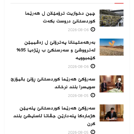
چین دخوازیت ترۆمێلان ل هەرێما
كوردستانێ دروست بكەت
2026-08-06
بەرهەمئینانا په‌ترۆلێ ل زه‌ڤییێن
ئەترووشێ و سەرسنكێ ب ڕێژەیا 95%
كێمبوویە
2026-08-06
سەرۆکێ هەرێما کوردستانێ ڕۆلێ بالیۆزێ
سویسرا بلند نرخاند
2026-08-05
سەرۆکێ هەرێما کوردستانێ پلەیێن
هژمارەكا پلەدارێن جڤاتا ئاسایشێ بلند
كرن
2026-08-05