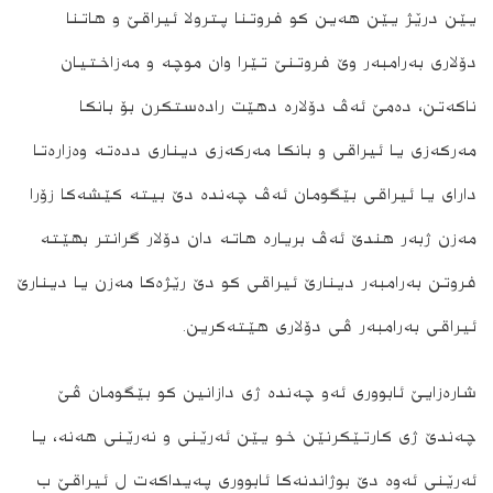
یێن درێژ یێن ھەین کو فروتنا پترولا ئیراقێ و ھاتنا
Add to Home Screen
دۆلاری بەرامبەر وێ فروتنێ تێرا وان موچە و مەزاختیان
Continue in browser
ناکەتن، دەمێ ئەڤ دۆلارە دھێت رادەستکرن بۆ بانکا
مەرکەزی یا ئیراقی و بانکا مەرکەزی دیناری ددەتە وەزارەتا
دارای یا ئیراقی بێگومان ئەڤ چەندە دێ بیتە کێشەکا زۆرا
مەزن ژبەر ھندێ ئەڤ بریارە ھاتە دان دۆلار گرانتر بھێتە
فروتن بەرامبەر دینارێ ئیراقی کو دێ رێژەکا مەزن یا دینارێ
ئیراقی بەرامبەر ڤی دۆلاری ھێته‌كرین.
شارەزایێ ئابووری ئه‌و چه‌نده‌ ژی دازانین كو بێگومان ڤێ
چەندێ ژی کارتێکرنێن خو یێن ئەرێنی و نەرێنی ھەنە، یا
ئەرێنی ئەوە دێ بوژاندنەکا ئابووری پەیداکەت ل ئیراقێ ب