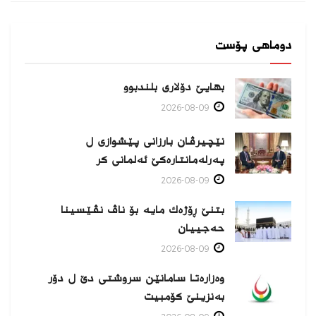
دوماهی پۆست
بهایێ دۆلاری بلندبوو
2026-08-09
نێچیرڤان بارزانی پێشوازی ل
پەرلەمانتارەكێ ئەلمانی كر
2026-08-09
بتنێ ڕۆژەك مایە بۆ ناڤ نڤێسینا
حەجییان
2026-08-09
وەزارەتا سامانێن سروشتی دێ ل دۆر
بەنزینێ كۆمبیت