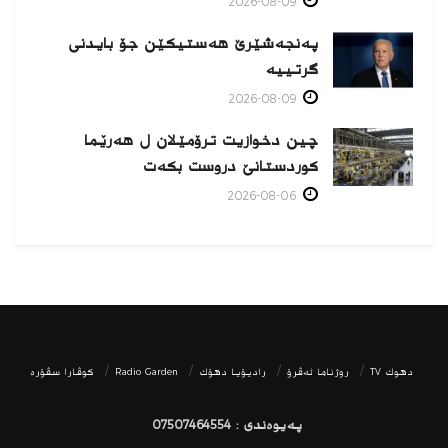
2026-08-09
پەنجەشێرێ هەستیكێن جۆ بایدنی
گرتییە
2026-08-09
چین دخوازیت ترۆمێلان ل هەرێما
كوردستانێ دروست بكەت
2026-08-06
دھوك TV
روژناما ئەڤرۆ
رادیۆیا دهۆك
Radio Garden
كوڤارا سڤۆره‌
پەیوەندی : 07507464554