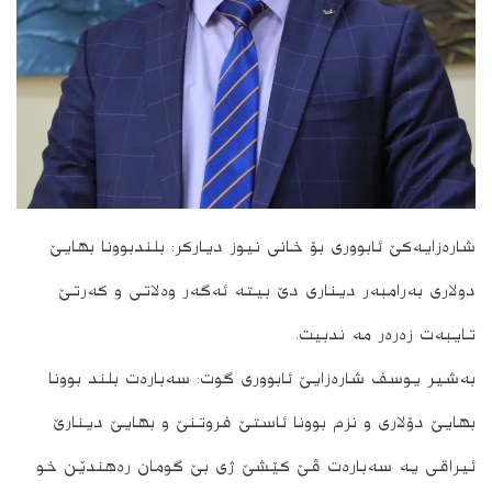
شارەزایەکێ ئابووری بۆ خانی نیوز دیارکر: بلندبوونا بھایێ
دولاری بەرامبەر دیناری دێ بیتە ئەگەر وه‌لاتی و کەرتێ
Xani News
تایبەت زەرەر مە ندبیت.
بەشیر یوسف شارەزایێ ئابووری گوت: سەبارەت بلند بوونا
بھایێ دۆلاری و نزم بوونا ئاستێ فروتنێ و بھایێ دینارێ
ئیراقی یه سەبارەت ڤێ کێشێ ژی بێ گومان رەھندێن خو
To install tap
and choose