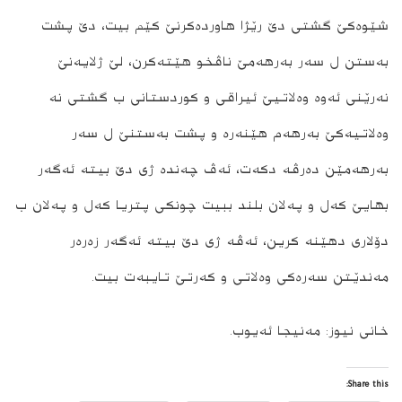
شێوەکێ گشتی دێ رێژا ھاوردەکرنێ کێم بیت، دێ پشت
بەستن ل سەر بەرھەمێ ناڤخو ھێتەکرن، لێ ژلایەنێ
نەرێنی ئەوە وەلاتیێ ئیراقی و کوردستانی ب گشتی نە
وەلاتیەکێ بەرھەم ھێنەرە و پشت بەستنێ ل سەر
بەرھەمێن دەرڤە دکەت، ئەڤ چەندە ژی دێ بیتە ئەگەر
بھایێ کەل و پەلان بلند ببیت چونکی پتریا کەل و پەلان ب
دۆلاری دھێنە کرین، ئەڤە ژی دێ بیتە ئەگەر زەرەر
مەندێتن سەرەکی وه‌لا‌تی و کەرتێ تایبەت بیت.
خانی نیوز: مەنیجا ئەیوب.
Share this: