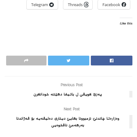
Telegram
Threads
Facebook
Like this:
Previous Post
پەزێ کویڤی ل باتیفا دهێتە خودانکرن
Next Post
وه‌زاره‌تا چاندنێ: نزمبوونا بهایێ دینارى ده‌لیڤه‌یه‌‌‌ بۆ ڤه‌ژاندنا
به‌رهه‌مێ ناڤخوه‌یى