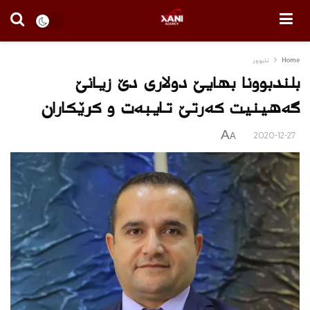
Home
ئابوور
بلندبوونا بھایێ دولاری دێ زیانێ
گه‌هینیت کەرتێ تایبەت و کرێکاران
A
2020-12-27
A