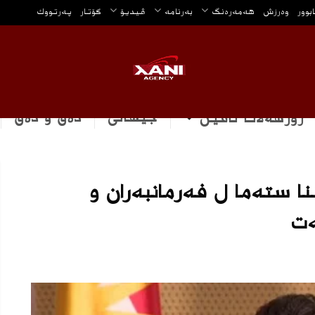
ابوور
وه‌رزش
هه‌مه‌ره‌نگ
بەرنامە
ڤیدیۆ
گۆتار
په‌رتووك
جیهانی
دەق و دەق
رۆژهه‌لاتا ناڤین
نا سته‌ما ل فه‌رمانبه‌ران و
‌ت