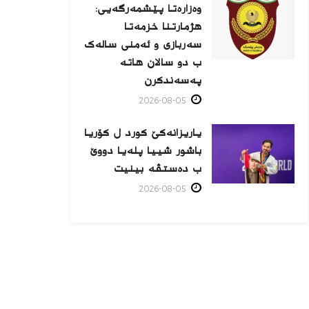
وەزارەتا پێشمەرگەیی:
هژمارتنا خزمەتا
سەربازی و ئەمنی سالەک
ب دو سالان هاتە
پەسەندكرن
2026-08-05
یاریزانەكێ کورد ل کۆریا
باشور شییا پلەیا دووێ
ب دەستڤە بینیت
2026-08-05