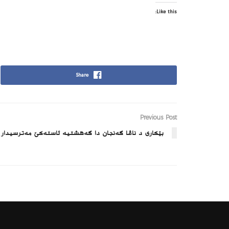
Like this:
Share
Previous Post
بێکاری د ناڤا گەنجان دا گەھشتیە ئاستەکێ مەترسیدار