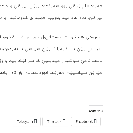
هه‌روه‌سا پێدڤی بوو‌ سه‌رۆكوه‌زیرێن ئیراقێ و حكوم
ئیراقێ، ئه‌و نه‌دادپه‌روه‌رییا‌ همبه‌رى فه‌رمانبه‌ر
سەرۆکێ هەرێما کوردستانێ،ل دۆر ره‌وشا ناڤخوه‌یا
سیاسى یێن د ناڤبه‌را ئالیێن سیاسی دا به‌رده‌وامه‌
ئاست نزمێ سوشیال میدیایێ خرابتر لێكرییه‌ و زۆر
هێزێن سیاسیێن هه‌رێما كوردستانێ زۆر لاواز بكه‌
Share this:
Telegram
Threads
Facebook