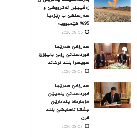
زه‌ڤییێن ئەترووشێ و
سەرسنكێ ب ڕێژەیا
95% كێمبوویە
2026-08-06
سەرۆکێ هەرێما
کوردستانێ ڕۆلێ بالیۆزێ
سویسرا بلند نرخاند
2026-08-05
سەرۆکێ هەرێما
کوردستانێ پلەیێن
هژمارەكا پلەدارێن
جڤاتا ئاسایشێ بلند
كرن
2026-08-05