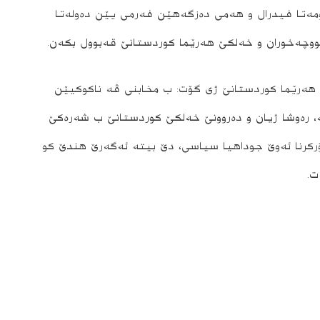
ه‌تا فیدرال و هه‌مى ده‌زگه‌هێن فه‌رمى یێن ده‌وله‌تا
 و مووچه‌خوران و خه‌لكێ هه‌رێما كوردستانێ قه‌بوول بكه‌ن.
 هه‌رێما كوردستانێ ژى گۆت: ب مخابنی ڤه‌ ناكوكیێن
، ره‌وشا ژیان و ده‌روونێ خه‌لكێ كوردستانێ ب شه‌ره‌كێ
كرنا ئه‌وێ جوداهیا سیاسى، دێ بیته‌ ئه‌گه‌رێ هندێ كو
ت.