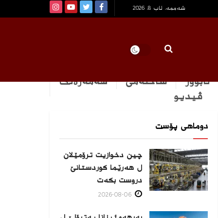
شەممە, ئاب 8, 2026
ئابوور
ساخله‌می
هه‌مه‌ره‌نگ
ڤیدیو
دوماهی پۆست
چین دخوازیت ترۆمێلان
ل هەرێما كوردستانێ
دروست بكەت
2026-08-06
بەرهەمئینانا په‌ترۆلێ ل