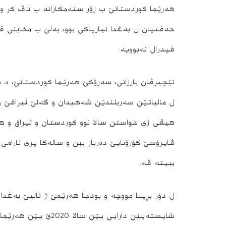
هه‌رێما كوردستانێ ب زۆر سته‌مكارانه‌ ب ناڤ كر و ر
حه‌فتیان ل به‌غدا نیازپاكى بوو، به‌لێ ب مخابنى ڤه
فیدرال نه‌بوویه‌.
نێچیرڤان بارزانی، سەرۆکێ هەرێما کوردستانێ، د په‌
ل مالباتێن سه‌ربلندێن شه‌هیدان و گه‌لێ ئیراقێ و 
هیڤى ژى خواستن سالا نوو كوردستان و ئیراق و هه
ڤایرۆسێ كۆرۆنایێ ده‌رباز ببن و ساله‌كا پرى ئارا
ببیته‌ ڤه‌.
ل دۆر بڕینا مووچه‌ و بودجا هه‌رێمێ ژ ئالیێ به‌غد
شایسته‌یێن دارایى یێ