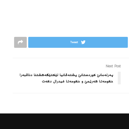
Tweet
Next Post
په‌رله‌مانێ كوردستانێ پشته‌ڤانیا لێكتێگه‌هشتنا دناڤبه‌را
حكومه‌تا هه‌رێمێ و حكومه‌تا فیدرال دكه‌ت