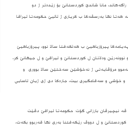
اگه‌هاند، مانا شاندێ كوردستانێ بۆ زێده‌تر ژ دو
‌ هه‌تا نها به‌رسڤه‌كا ب كریارى ژ ئالیێ حكومه‌تا ئیراقا
یامه‌كا پیرۆزباهیێ ب هه‌لكه‌فتا سالا نوو، پیرۆزباهیێ
نوونه‌رێن وه‌لاتان ل كوردستانێ و ئیراقێ و ل جیهانێ كر،
‌موو مرۆڤایه‌تى ژ نه‌خۆشێن سه‌ختێن سالا بوورى و
مى و خۆشى و سه‌قامگیرى بیت، جاره‌كا دى ژى ژیان ئاسایى
ا ڤه‌ نیچیرڤان بارزانى گۆت: حكومه‌تا ئیراقێ دڤێت
ن سالا 2020ێ یێن هه‌رێما كوردستانێ و ل دووڤ رێكه‌فتنا به‌رى نها قه‌ربوو بكه‌ت،