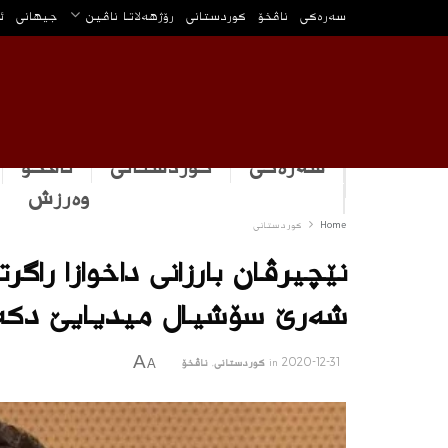
سه‌ره‌كی
ناڤخۆ
كوردستانى
رۆژهه‌لاتا ناڤین
جیهانی
ئ
سەرەکی
كوردستانى
ناڤخۆ
وه‌رزش
Home
كوردستانى
نێچیرڤان بارزانى داخوازا راگرت
شه‌رێ سۆشیال میدیایێ دكه
A
2020-12-31
in
كوردستانى
,
ناڤخۆ
A