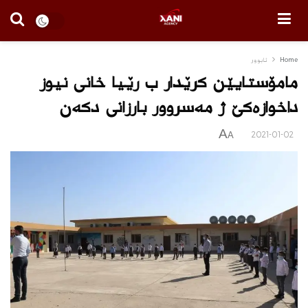
Home
ئابوور
مامۆستایێن کرێدار ب رێیا خانی نیوز
داخوازەکێ ژ مەسروور بارزانی دکەن
A
2021-01-02
A