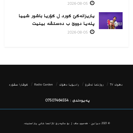
2026-08-05
یاریزانەكێ کورد ل کۆریا باشور شییا
پلەیا دووێ ب دەستڤە بینیت
2026-08-05
دھوك TV
روژناما ئەڤرۆ
رادیۆیا دهۆك
Radio Garden
كوڤارا سڤۆره‌
پەیوەندی : 07507464554
© 2021
دیزاین - هه‌موو ماف ژ بۆ مالپه‌رێ ئاژانسا خانی پاراستینه‌.