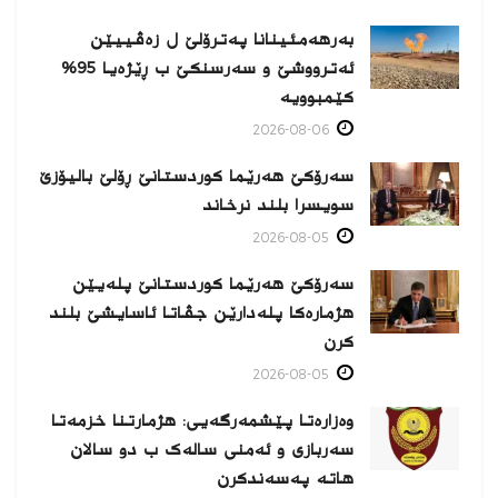
بەرهەمئینانا په‌ترۆلێ ل زه‌ڤییێن
ئەترووشێ و سەرسنكێ ب ڕێژەیا 95%
كێمبوویە
2026-08-06
سەرۆکێ هەرێما کوردستانێ ڕۆلێ بالیۆزێ
سویسرا بلند نرخاند
2026-08-05
سەرۆکێ هەرێما کوردستانێ پلەیێن
هژمارەكا پلەدارێن جڤاتا ئاسایشێ بلند
كرن
2026-08-05
وەزارەتا پێشمەرگەیی: هژمارتنا خزمەتا
سەربازی و ئەمنی سالەک ب دو سالان
هاتە پەسەندكرن