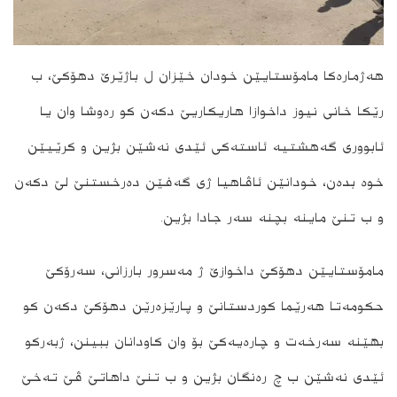
ھەژمارەکا مامۆستایێن خودان خێزان ل باژێرێ دھۆکێ، ب
رێکا خانی نیوز داخوازا ھاریکاریێ دکەن کو رەوشا وان یا
ئابووری گەھشتیە ئاستەکی ئێدی نەشێن بژین و کرێیێن
خوە بدەن، خودانێن ئاڤاھیا ژی گەفێن دەرخستنێ لێ دکەن
و ب تنێ ماینە بچنە سەر جادا بژین.
مامۆستایێن دھۆکێ داخوازێ ژ مەسرور بارزانی، سەرۆکێ
حکومەتا ھەرێما کوردستانێ و پارێزەرێن دھۆکێ دکەن کو
بھێنە سەرخەت و چارەیەکێ بۆ وان کاودانان ببینن، ژبەرکو
ئێدی نەشێن ب چ رەنگان بژین و ب تنێ داھاتێ ڤێ تەخێ