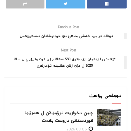
Previous Post
دۆنالد ترامپ: شه‌شى مەھێ دێ خوەنیشادان دەستپێکەن
Next Post
ئێکەتییا زەلامان: زێده‌تری 550 سكالا یێن توندوتیژیێ ل سالا
2020 ل دژی ژنان هاتینه‌ تۆماركرن
دوماهی پۆست
چین دخوازیت ترۆمێلان ل هەرێما
كوردستانێ دروست بكەت
2026-08-06