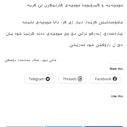
مووچەیە و گیرۆبوونا مووچەی کارتێکرن لێ کریە.
مامۆستایێن کرێدار دیار ژی کر، دانا مووچەی نابیتە
چارەسەری ژبەرکو نزانن دێ وی مووچەی دەنە کرێیا خوە یان
دێ ل زارۆکێن خوە مەزێخن.
خانی نیوز، سالار محەمەد دۆسکی:
Share this:
Telegram
Threads
Facebook
Like this: