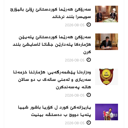
سەرۆکێ هەرێما کوردستانێ ڕۆلێ بالیۆزێ
سویسرا بلند نرخاند
2026-08-05
سەرۆکێ هەرێما کوردستانێ پلەیێن
هژمارەكا پلەدارێن جڤاتا ئاسایشێ بلند
كرن
2026-08-05
وەزارەتا پێشمەرگەیی: هژمارتنا خزمەتا
سەربازی و ئەمنی سالەک ب دو سالان
هاتە پەسەندكرن
2026-08-05
یاریزانەكێ کورد ل کۆریا باشور شییا
پلەیا دووێ ب دەستڤە بینیت
2026-08-05