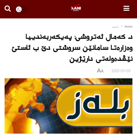
Home
ئابوور
د. كه‌مال ئه‌تروشی: په‌یكه‌ربه‌ندییا
وه‌زاره‌تا سامانێن‌ سروشتی دێ ب‌ ئاستێ
نێڤده‌وله‌تی دارێژین
A
2021-01-05
A