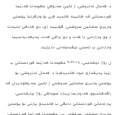
د. کەمال ئەتروشی، ژ ئالیێ سەرۆکێ حکومەتا ھەرێما
کوردستانێ ڤە ھاتییە کاندید کرن بۆ وەرگرتنا پۆستێ
وەزیرێ سامانێن سروشتی، گۆتییە ژی، دێ کارەکێ تایبەت
د وێ وەزارەتێ دا کەت و دێ بزاڤێ کەت، پەیکەربەندییا
وەزارەتێ ب ئاستێ نێڤدەولەتی دارێژیت.
ل رۆژا دوشەمبی، ٤-١-٢٠٢١ حکومەتا ھەرێما کوردستانێ ب
رێیا پەیڤدارێ خوە، کاندیدکرنا د. کەمال ئەتروشی، بۆ
پۆستێ وەزیرێ سامانێن سروشتی ژ ئالیێ سەرۆکوەزیران ڤە
راگەھاندبوو، هه‌روەرسا بریارە سوبەھی رۆژا چارشەمبی،
پەرلەمانێ کوردستانێ دەنگی ب کاندیدێ پارتی بۆ پۆستێ
وەزیرێ سامانێن سرۆشتی یێ حکومەتا ھەرێما کوردستانێ