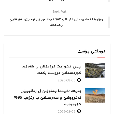
Next Post
وه‌زاره‌‌تا ته‌ندروستییا ئیراقێ ٧٥٧ تووشبوویێن نوو یێن كۆرۆنایێ
راگه‌هاند
دوماهی پۆست
چین دخوازیت ترۆمێلان ل هەرێما
كوردستانێ دروست بكەت
2026-08-06
بەرهەمئینانا په‌ترۆلێ ل زه‌ڤییێن
ئەترووشێ و سەرسنكێ ب ڕێژەیا 95%
كێمبوویە
2026-08-06