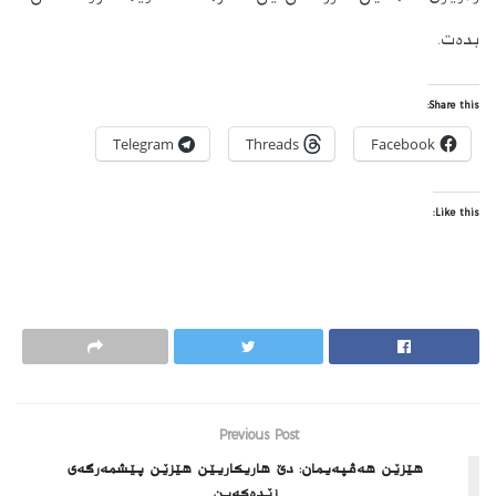
بده‌ت.
Share this:
Telegram
Threads
Facebook
Like this:
Previous Post
هێزێن هه‌ڤپه‌یمان: دێ هاریكاریێن هێزێن پێشمه‌رگه‌ى
زێده‌كه‌ین