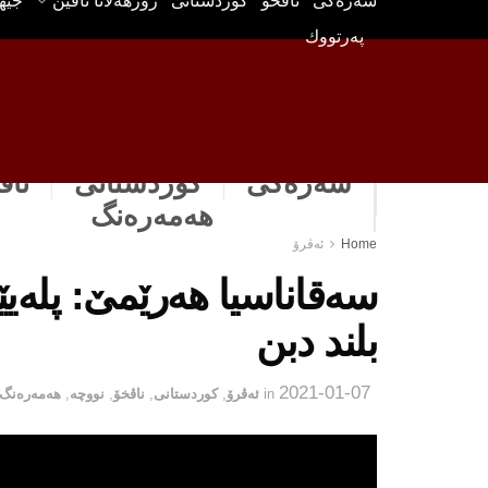
سه‌ره‌كی
ناڤخۆ
كوردستانى
رۆژهه‌لاتا ناڤین
جیه
په‌رتووك
سەرەکی
كوردستانى
ناڤ
هه‌مه‌ره‌نگ
Home
ئه‌ڤرۆ
سه‌قاناسیا هه‌رێمێ: پله‌
بلند دبن
2021-01-07
in
ئه‌ڤرۆ
,
كوردستانى
,
ناڤخۆ
,
نووچه‌
,
هه‌مه‌ره‌نگ