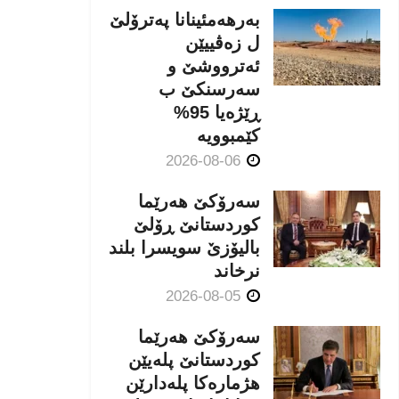
بەرهەمئینانا په‌ترۆلێ
ل زه‌ڤییێن
ئەترووشێ و
سەرسنكێ ب
ڕێژەیا 95%
كێمبوویە
2026-08-06
سەرۆکێ هەرێما
کوردستانێ ڕۆلێ
بالیۆزێ سویسرا بلند
نرخاند
2026-08-05
سەرۆکێ هەرێما
کوردستانێ پلەیێن
هژمارەكا پلەدارێن