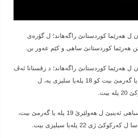
ان ل هه‌رێما كوردستانێ راگه‌هاند؛ ل گۆره‌ی
ێن هەرێما كوردستانێ ساهى و كێم عه‌ور بن.
ان ل هه‌رێما كوردستانێ راگه‌هاند؛ د زڤستانا ئه‌ڤ
ساله‌ دا ئه‌ڤرۆ ل هەولێرێ دێ بلندترین پلەیا گەرمێ بیت كو 18 پلەیا سلیزی یه‌، ل
سه‌قاناسیا هه‌رێما كوردستانێ دیاركرییه‌‌، سباهى ئه‌ینیێ ل هەولێرێ 19 پلە یا گه‌رمێ بیت،