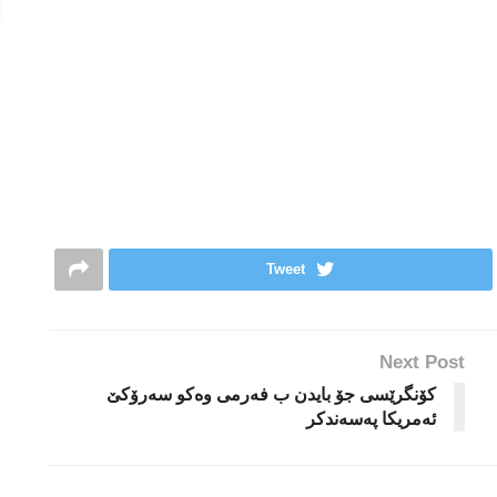
Tweet
Next Post
كۆنگرێسی جۆ بایدن ب فه‌رمی وه‌كو سه‌رۆكێ
ئه‌مریكا په‌سه‌ندكر