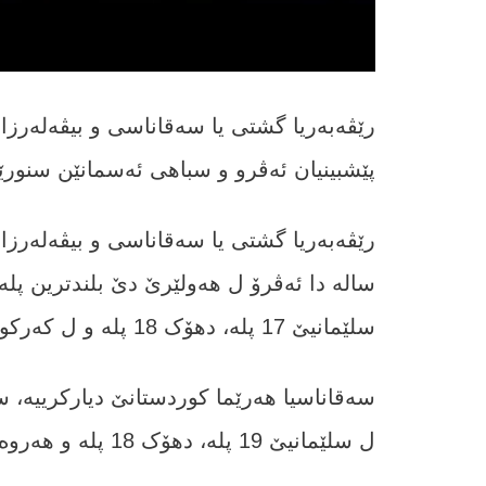
رێڤه‌به‌ریا گشتى یا سه‌قاناسى و بیڤه‌له‌رز
پێشبینیان ئه‌ڤرو و سباهى ئه‌سمانێن سنور
رێڤه‌به‌ریا گشتى یا سه‌قاناسى و بیڤه‌له‌رز
سلێمانیێ 17 پله‌، دهۆک 18 پله‌ و ل کەرکوکێ 20 پلە بیت.
ل سلێمانیێ 19 پلە، دهۆک 18 پله‌ و هه‌روه‌سا ل کەرکوکێ ژی 22 پله‌یا سیلیزی بیت.