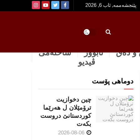
پێنجشەممە, ئاب 6, 2026
و دەق
ئابوور
ساخله‌می
ڤیدیو
دوماهی پۆست
چین دخوازیت
ترۆمێلان ل هەرێما
كوردستانێ دروست
بكەت
2026-08-06