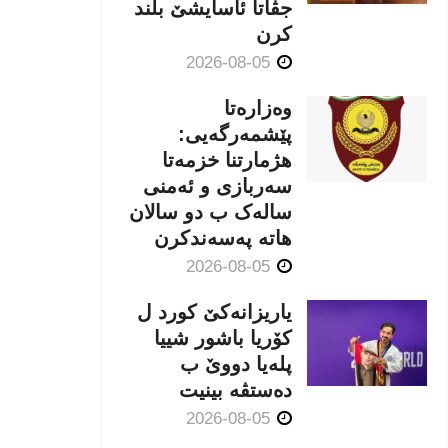
جڤاتا ئاسایشێ بلند
كرن
2026-08-05
وەزارەتا
پێشمەرگەیی:
هژمارتنا خزمەتا
سەربازی و ئەمنی
سالەک ب دو سالان
هاتە پەسەندكرن
2026-08-05
یاریزانەكێ کورد ل
کۆریا باشور شییا
پلەیا دووێ ب
دەستڤە بینیت
2026-08-05