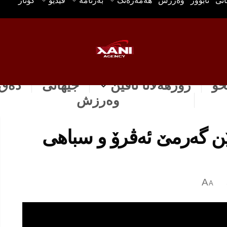
انی
ئابوور
وه‌رزش
هه‌مه‌ره‌نگ
بەرنامە
ڤیدیۆ
گۆتار
خۆ
رۆژهه‌لاتا ناڤین
جیهانی
دەق 
وه‌رزش
یێن گه‌رمێ ئه‌ڤرۆ و سباهی
A
A