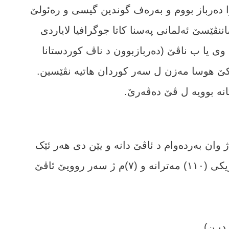
 د سەر پرا بلبل را دەرباز بووم و بەرەف گوندین گیسی و رەئولێ
نڤێسێ ئەلمانی پەسنا کاتا جوگرافیا لایاردی
 وی یا ب ناڤێ (دەربازبوون د ناڤ کوردستانا
ەکێ ھوسا مەزن ل سەر کوردان ھاتیە نڤێسین.
کانە بوویە ل ڤێ دەڤەرێ.
 ژ وان بەردەوام د ئاڤێ دانە و یێن دی ھەر ئێک
دکەڤیتە رەخەکی ل دێمی، دریژاھیا وێ نێزیکی (١١٠) مەترانە و (٧)م ژ سەر روویێ ئاڤێ
زدیـن)