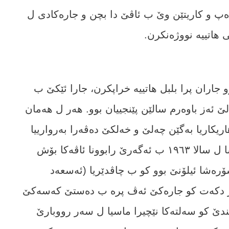
دەپ و کاریتێن وێ ب ئاڤێ دا بچن و جارەکادی ل
ھاتییە نووژەنکرن.
 جاران پرا بلبل ھاتییە خراپکرن، جارا ئێکێ ب
 ئەز باوەرم سالێن پێنجییان بوو. ھەر ل ھەمان
ریکاریا بەگێن چەلێ و خەلکێ دەڤەرا بەروارییا
ونێروەییا ئەڤ پرە ھاتە نووژەنکر. ھەروەسا ل سالا ١٩٦٣ ب ئەگەرێ رابوونا ئاڤەکا بۆش
رەشا ئیلۆنێ بوو کو ب چاڤدێریا (ئەسعەد
ار دکەت کو جارەکێ ئەڤ پرە ب دەستێ کەسەکێ
ندێ کو سەلتەکا نێچیرا ماسیا ل سەر رووبارێ