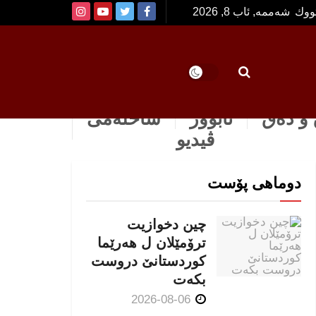
تووك
شەممە, ئاب 8, 2026
و دەق
ئابوور
ساخله‌می
ڤیدیو
دوماهی پۆست
چین دخوازیت
ترۆمێلان ل هەرێما
كوردستانێ دروست
بكەت
2026-08-06