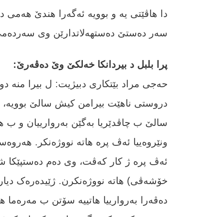
دا ھاڤێتی یە و بوویە ئەگەرا ھندێ ھەمی 
سەر دەستێ دەستھەلاتدارێن وی سەردەمی 
پرا بلبل د بیردانکا خەلکێ وێ دەڤەرێ:
حەجی مراد بێتکاری دبیژیت: ل بیرا منە دوو
دروستی ناھێت بیرامن کیش سالێ بوویە، لێ
سالێ ب چاڤدێریا بەگێن بەروارییان و ب ھا
ئەڤ پرە ژ کار کەڤت، وی دەم دەستپێکا شۆ
خۆشەڤی) ھاتە نووژەنکرن. ژێیدەرەک دی
دەڤەرا بەروارییا ھاتییە سۆتن ب مەرەما ھ