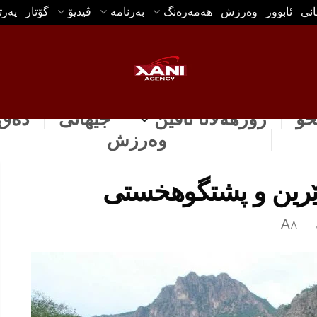
انی
ئابوور
وه‌رزش
هه‌مه‌ره‌نگ
بەرنامە
ڤیدیۆ
گۆتار
په‌ر
خۆ
رۆژهه‌لاتا ناڤین
جیهانی
دەق 
وه‌رزش
دێرین و پشتگوھخستی
A
A