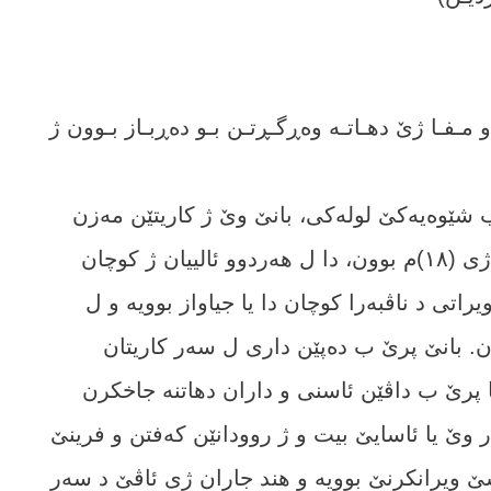
 مـفـا ژێ دھـاتـە وەڕگـڕتـن بـو دەڕبـاز بـوون ژ
 شێوەیەکێ لولەکی، بانێ وێ ژ کاریتێن مەزن
ھاتینە پێک ئینان و درێژاھییا ھەر کاریتەکی ژی (١٨)م بوون، دا ل ھەردوو ئالییان ژ کوچان
راتی د ناڤبەرا کوچان دا یا جیاواز بوویە و ل
م ھاتینە دابەشکرن. بانێ پرێ ب دەپێن داری ل سەر کاریتان
ا پرێ ب داڤێن ئاسنی و داران دھاتنە جاخکرن
ێ یا ئاسایێ بیت و ژ روودانێن کەفتن و فرینێ
شێ ویرانکرنێ بوویە و ھند جاران ژی ئاڤێ د سەر