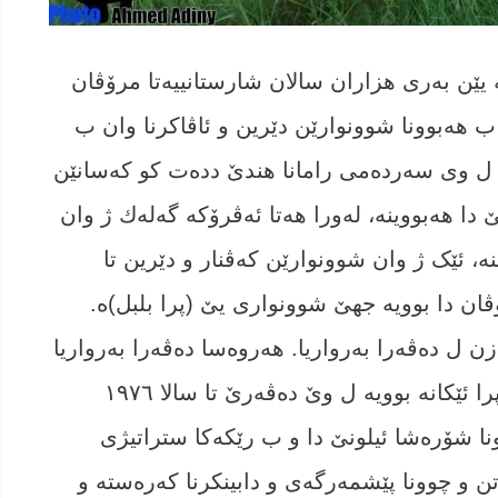
 یێن بەری ھزاران سالان شارستانییەتا مرۆڤان
 ھەبوونا شوونوارێن دێرین و ئاڤاکرنا وان ب
 ل وی سەردەمی رامانا ھندێ ددەت کو کەسانێن
دا ھەبووینە، لەورا ھەتا ئەڤرۆکە گه‌له‌ك ژ وان
ە، ئێک ژ وان شوونوارێن کەڤنار و دێرین تا
ن دا بوویە جھێ شوونواری یێ (پرا بلبل)ە.
 ل دەڤەرا بەرواریا. ھەروەسا دەڤەرا بەرواریا
و دەڤەرا نێروە و چەلێ پێکڤە گرێددەت و پرا ئێکانە بوویە ل وێ دەڤەرێ تا سالا ١٩٧٦
ونا شۆرەشا ئیلونێ دا و ب رێکەکا ستراتیژی
اتن و چوونا پێشمەرگەی و دابینکرنا کەرەستە و