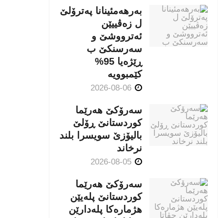
بەرهەمئینانا په‌ترۆلێ
ل زه‌ڤییێن
ئەترووشێ و
سەرسنكێ ب
ڕێژەیا 95%
كێمبوویە
2026-08-06
سەرۆکێ هەرێما
کوردستانێ ڕۆلێ
بالیۆزێ سویسرا بلند
نرخاند
2026-08-05
سەرۆکێ هەرێما
کوردستانێ پلەیێن
هژمارەكا پلەدارێن