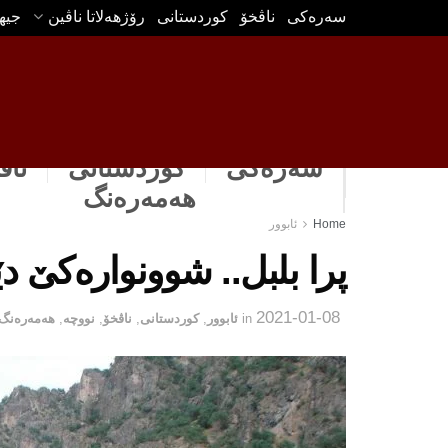
سه‌ره‌كی
ناڤخۆ
كوردستانى
رۆژهه‌لاتا ناڤین
جیه
سەرەکی
كوردستانى
ناڤ
هه‌مه‌ره‌نگ
Home
ئابوور
پرا بلبل.. شوونوارەکێ 
2021-01-08
in
ئابوور
,
كوردستانى
,
ناڤخۆ
,
نووچه‌
,
هه‌مه‌ره‌نگ