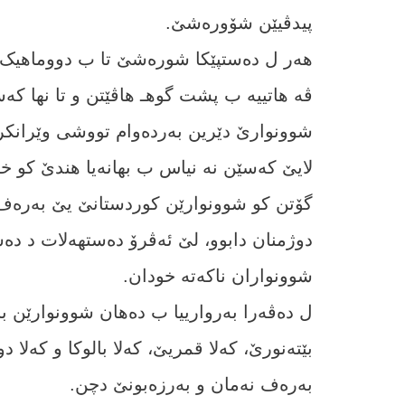
پیدڤیێن شۆورەشێ.
ھەر ل دەستپێکا شورەشێ تا ب دووماھیک ھا
ڤە ھاتییە ب پشت گوھـ ھاڤێتن و تا نھا کە
شوونوارێ دێرین بەردەوام تووشی وێرانکرن
لایێ کەسێن نە نیاس ب بھانەیا ھندێ کو خز
گۆتن کو شوونوارێن کوردستانێ یێ بەرەف
دوژمنان دابوو، لێ ئەڤرۆ دەستھەلات د د
شوونواران ناکەتە خودان.
ل دەڤەرا بەروارییا ب دەھان شوونوارێن بناڤ
بێتەنورێ، کەلا قمریێ، کەلا بالوکا و کەل
بەرەف نەمان و بەرزەبونێ دچن.