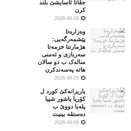
جڤاتا ئاسایشێ بلند
كرن
2026-08-05
وەزارەتا
پێشمەرگەیی:
هژمارتنا خزمەتا
سەربازی و ئەمنی
سالەک ب دو سالان
هاتە پەسەندكرن
2026-08-05
یاریزانەكێ کورد ل
کۆریا باشور شییا
پلەیا دووێ ب
دەستڤە بینیت
2026-08-05