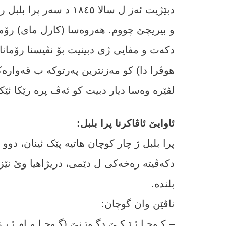
دبێژیت ئەز ل سالا ١٨٤٥
و بیریچێ چووم. ھەروەسا (کارل مای) رۆمان
دکەت و مفایی ژی دبینیت بۆ نڤیسنا رۆمانا
ھوڤرا دا) کو مەزنترین پەرتوکە ب قەوار
لڤێرە وەسا دیار دبیت کو ئەڤ پرە رێکا ئێ
ئاوایێ ئاڤاکرنا پرا بلبل:
پرا بلبل ژ چار کوچان ھاتیە پێک ئینان، دوو
بلندە.
ناڤێن وان گوچان:
– کـوچـا ئـێـکـێ دگـوتـنێ (گـوچـا مـام ئـیـ