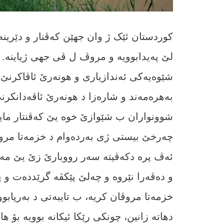
کوردستان ئێک ژ وان جھێن کەڤنار و دێرینە
لێ پەیدابوویە و مروڤ ل ڤی جھی ژیاینە. ب
شێوەیەکی ئەندازیاری و ھونەرێ ئاڤاکرنێ
بەھرەمەند و شارەزا د ھونەرێ ئاڤەدانکرنێ 
شوونواران ب شێوازێ خوە یێ كه‌ڤنتار ماین
چەرخێ بیستی ژی بەردەوام د خزمەتا مروڤا
ئەڤ پرە دکەڤیتە سەر رووبارێ زێ یێ مەزن
خزمەتا مروڤان کریە، ب تایبەتی د بەرپابو
دھاتە زانین، چونکی رێکا ئیکانە بوویە بۆ ھ