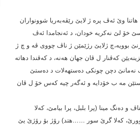
تنا وێ ئەڤ پرە ژ لایێ رێڤەبەریا شوونواران
سێ خۆ لێ نەکریە خودان، د ئەنجامدا ئەڤ
ێ بوویە،چ ژلایێ رژێمێن ژ ناڤ چووی ڤە و چ ژ
ینەیێن کەڤنار ل ڤان جھان ھەنە، د کەڤندا دھاتە
 نەمانێ دچن چونکی دەستھەلات د دەستێ
ەستێن مە ب خۆدایە و ئەگەر چیە کەس خۆ ل ڤان
 و دەنگ مینا (پرا بلبل، پرا بیامێ، کەلا
ا دوورێ، کەلا گرێ سور ……ھتد) رۆژ بۆ رۆژێ یێ