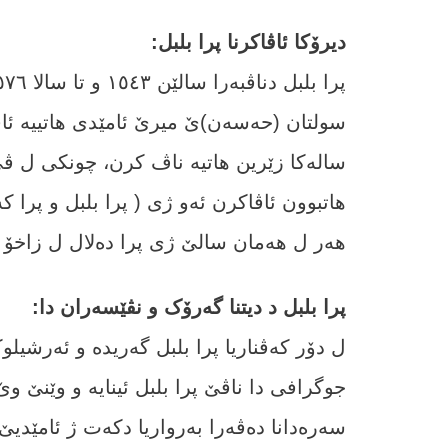
دیرۆکا ئاڤاکرنا پرا بلبل:
سولتان (حەسەن)ێ میرێ ئامێدی ھاتییە ئاڤا
سالەکا زێرین ھاتیە ناڤ کرن، چونکی ل ڤێ
ھاتبوون ئاڤاکرن ئەو ژی ( پرا بلبل و پرا 
ھەر ل ھەمان سالێ ژی پرا دەلال ل زاخۆ ھ
پرا بلبل د دیتنا گەرۆک و نڤێسەران دا:
ل دۆر کەڤناریا پرا بلبل گەریدە و ئەرشیلوک
جوگرافی دا ناڤێ پرا بلبل ئینایە و وێنێ 
سەرەدانا دەڤەرا بەرواریا دکەت ژ ئامێدیێ 