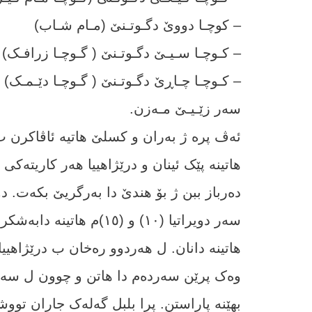
– کوچـا دووێ دگـوتـنێ (مـام شـاب)
– کـوچـا سـیـێ دگـوتـنێ ( گـوچـا زرافـک)
– کـوچـا چـاڕێ دگـوتـنێ ( گـوچـا دێـمـک) و
سەر زێـیـێ مـەزن.
ئەڤ پرە ژ بەران و کسلێ ھاتیە ئاڤاکرن ب
دەرباز ببن ژ بۆ ھندێ دا بەرگریێ بکەت. دوی
سەر دویراتیا (١٠) و (١٥)
ھاتینە دانان. ل ھەردوو رەخان ب درێژاھیی
وەک پرێن سەردەم دا ھاتن و چوون ل سەر و
بھێنە پاراستن. پرا بلبل گەلەک جاران توو