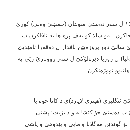
پرا بلبل دناڤبەرا سالێن ١٥٤٣ و تا سالا ١٥٧٦ ل سەر دەستێ سولتان (حسێنێ وەلی) کورێ
کرن. ئەو سالا کو ئەڤ پرە ھاتیە ئاڤاکرن ب
 سالێ دوو پرۆژەیێن ناڤدار ل دەڤەرا ئامێدیێ
کەلیا) ل ژوریا دێرەلۆکێ ل سەر رووبارێ زێی یە،
اتبوو نووژەنکرن.
ێ ئنگلیزی (ھینری لایارد)ی د کاتا خوە یا
وێ ب دەستێ خۆ کێشایە و دبیژیت: پشتی
بۆ گوندێن مەگلانا و مایێ و بێدوھێ و پاشی