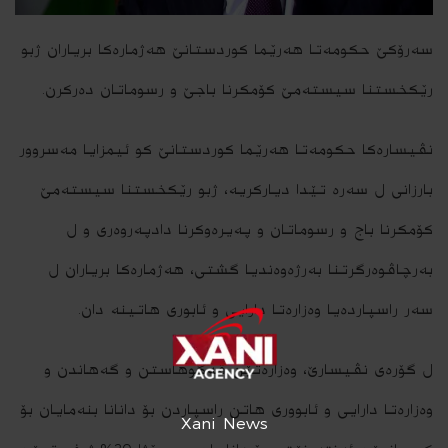
سه‌رۆكێ حكومه‌تا هه‌رێما كوردستانێ هه‌ژماره‌كا بریاران ژبو
رێكخستنا سیسته‌مێ كۆمكرنا باجێ و رسوماتان ده‌ركرن.
نڤیساره‌كا حكومه‌تا هه‌رێما كوردستانێ كو ئیمزایا مه‌سروور
بارزانى ل سه‌ره‌ تێدا دیاركریه‌، ژبو رێكخستنا سیسته‌مێ
كۆمكرنا باج و رسوماتان و په‌یره‌وكرنا دادپه‌روه‌رى و ل
به‌رچاڤوه‌رگرتنا به‌رژه‌وه‌ندیا گشتى، هه‌ژماره‌كا بریاران‌ ل
سه‌ر راسپارده‌یا وه‌زاره‌تا دارایى و ئابورى هاتینه‌ دان.
ل گۆره‌ى نڤیسارێ، وه‌زاره‌تێن ڤه‌گوهاستن و گه‌هاندن و
وه‌زاره‌تا دارایى و ئابوورى هاتن راسپاردن بۆ دانانا بنه‌مایان بۆ
Xani News