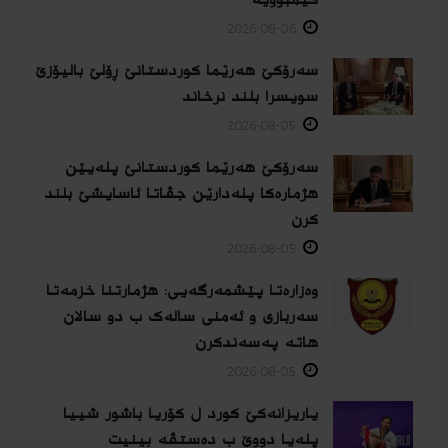
2026-08-06
سەرۆکێ هەرێما کوردستانێ ڕۆلێ بالیۆزێ
سویسرا بلند نرخاند
2026-08-05
سەرۆکێ هەرێما کوردستانێ پلەیێن
هژمارەكا پلەدارێن جڤاتا ئاسایشێ بلند
كرن
2026-08-05
وەزارەتا پێشمەرگەیی: هژمارتنا خزمەتا
سەربازی و ئەمنی سالەک ب دو سالان
هاتە پەسەندكرن
2026-08-05
یاریزانەكێ کورد ل کۆریا باشور شییا
پلەیا دووێ ب دەستڤە بینیت