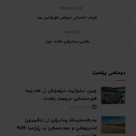
Previous Post
قوباد تالەبانی تووشی كۆرۆنایێ بوو
Next Post
بھایێ پەترۆلێ ھاتە خوار
دوماهی پۆست
چین دخوازیت ترۆمێلان ل هەرێما
كوردستانێ دروست بكەت
2026-08-06
بەرهەمئینانا په‌ترۆلێ ل زه‌ڤییێن
ئەترووشێ و سەرسنكێ ب ڕێژەیا 95%
كێمبوویە