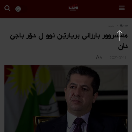
Home
ئابوور
مه‌سروور بارزانى بریارێن نوو ل دۆر باجێ
دان
A
2021-01-11
A