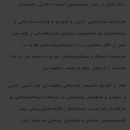
دانانا باجێ ل سه‌ر ترۆمبێلێن تایبه‌ت هاتن راسپاردن.
هه‌روه‌سا وه‌زاره‌تێن دارایى و ئابوورى و وه‌زاره‌تا بازرگانى و
پیشه‌سازى بۆ دووڤچوونا پرۆژێن وه‌به‌رهێنانێ ل هه‌رێمێ
یێن ل گۆر یاسایێ بریارا لێخوشبوونا باجێ هه‌ى، ب
مه‌به‌ستا دیاركرنا میكانیزمه‌كێ ژبو پابه‌ندبوونا وان ب دانا
هنده‌ك ژ ئه‌ركێن خوه‌ به‌رامبه‌ر حكومه‌تێ.
هه‌ر ل گۆره‌ى نڤیسارا سه‌رۆكێ حكومه‌تێ وه‌زاره‌تێن دارایى
و ئابوورى و سامانێن سروشتى بۆ دیاركرنا میكانیزمه‌كێ بو
وه‌رگرتنا باجا برینا راسته‌وخۆ ژ كارمه‌ندێن بیانى یێن
كومپانیایێن نه‌فتێ و رێكارێن پێدڤى به‌رامبه‌ر وان