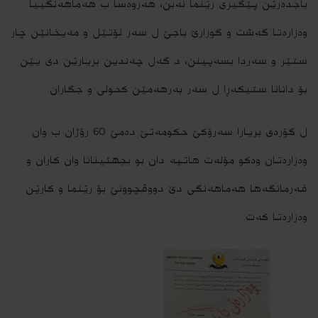
باجده‌رێن پێگیرى رێنما نه‌بن، هه‌روه‌سا ب هه‌ماهه‌نگییا
وه‌زاره‌تا گه‌شت و گوزارێ باجێ ل سه‌ر ئۆتێل و مه‌یخانێن چار
ستێر و سه‌ردا بسه‌پینن، د گه‌ل چه‌ندین بریارێن دى یێن
بۆ دانانا ستیكه‌ڕا ل سه‌ر به‌رهه‌مێن كحولى و جگاران.
ل گۆره‌ى بریارا سه‌رۆكێ حكومه‌تێ ده‌مێ 60 رۆژان ب وان
وه‌زاره‌تان وه‌كو مۆله‌ت هاتیه‌ دان بو بجهئینانا وان كاران و
فه‌رمانگه‌ها هه‌ماهه‌نگى دێ دووڤچوونێ بۆ رێنما و كارێن
وه‌زاره‌تا كه‌ت.