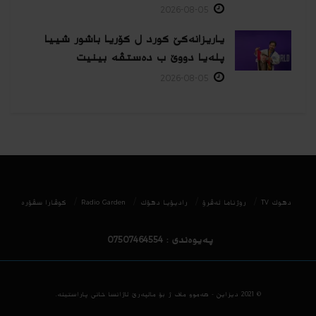
2026-08-05
یاریزانەكێ کورد ل کۆریا باشور شییا
پلەیا دووێ ب دەستڤە بینیت
2026-08-05
دھوك TV
روژناما ئەڤرۆ
رادیۆیا دهۆك
Radio Garden
كوڤارا سڤۆره‌
پەیوەندی : 07507464554
© 2021
دیزاین - هه‌موو ماف ژ بۆ مالپه‌رێ ئاژانسا خانی پاراستینه‌.