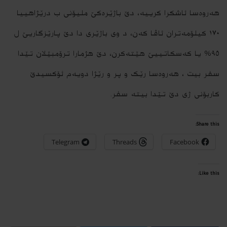
ھەروەسا ئاشکرا کرییە، دێ باژێرەکێ ملیۆنی ب درێژاھییا
١٧٠ کیلۆمەتران ئاڤا کەن، د وی باژێری دا دێ پارێزگاریێ ل
٩٥% یا کەسکاتییێ ھێتەکرن، دێ ھژمارا ترۆمبێلان تێدا
سفر بیت ، ھەروەسا رێک و پر و رێژا دویەم ئۆکسیدێ
کاربۆنی ژی دێ تێدا بیتە سفر.
Share this:
Telegram
Threads
Facebook
Like this: