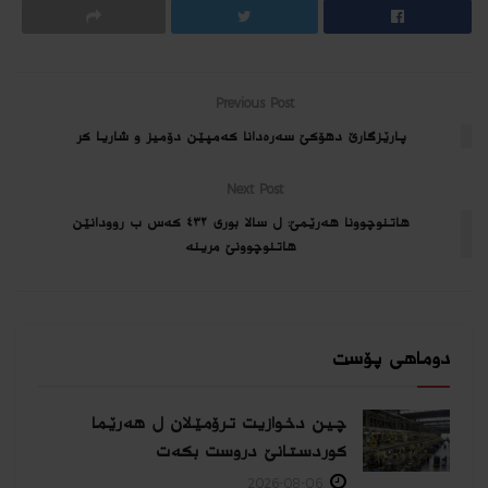
Previous Post
پارێزگارێ دھۆکێ سەرەدانا کەمپێن دۆمیز و شاریا کر
Next Post
هاتنوچوونا هه‌رێمێ: ل سالا بورى ٤٣٢ كه‌س ب روودانێن
هاتنوچوونێ مرینه‌
دوماهی پۆست
چین دخوازیت ترۆمێلان ل هەرێما
كوردستانێ دروست بكەت
2026-08-06