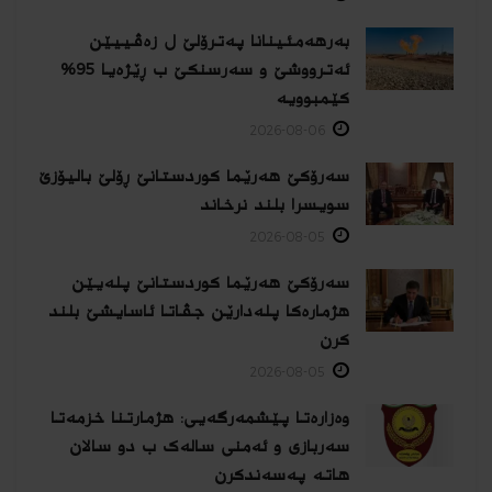
بەرهەمئینانا په‌ترۆلێ ل زه‌ڤییێن
ئەترووشێ و سەرسنكێ ب ڕێژەیا 95%
كێمبوویە
2026-08-06
سەرۆکێ هەرێما کوردستانێ ڕۆلێ بالیۆزێ
سویسرا بلند نرخاند
2026-08-05
سەرۆکێ هەرێما کوردستانێ پلەیێن
هژمارەكا پلەدارێن جڤاتا ئاسایشێ بلند
كرن
2026-08-05
وەزارەتا پێشمەرگەیی: هژمارتنا خزمەتا
سەربازی و ئەمنی سالەک ب دو سالان
هاتە پەسەندكرن