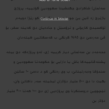
Add to Home Screen
سەلمان) شاھزادێ جھنشینا سعوودیێ گۆتییە، پرۆژێ
باژێرێ زە لاین یێ جودایە، ب رەنگەکێ کو رێژا دویەم
Continue in browser
ئۆکسیدێ کاربۆنی و ترۆمبێل و جادەیان دێ کەینە سفر، بۆ
ڤێ مەرەمێ دێ ٩٥% گرنگی ب کەسکاتیێ ھیتەدان.
محەمەد بن سەلمانی دیار کرییە ژی، ئەو پرۆژەکە دێ بیتە
پشتەڤانییەکا باش یا دارایی بۆ حکومەتا سعوودیێ و
سندۆقا وەبەرئینانێ، ب وی رەنگی کو د دەمێ ١٠ سالێن
بھیت دا دێ ٥٠٠ ملیار دۆلاران ئیخیتە سەر داھاتێ وان،
تێچوویێ دروستکرنا وی پرۆژەیی ژی دێ ١٠٠ ھەتا ٢٠٠ ملیار
دۆلار بن.