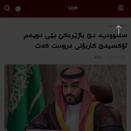
Home
ئابوور
سعوودیە دێ باژێره‌كێ بێى دویه‌م
ئۆكسیدێ كاربۆنى دروست كه‌‌ت
A
2021-01-12
A