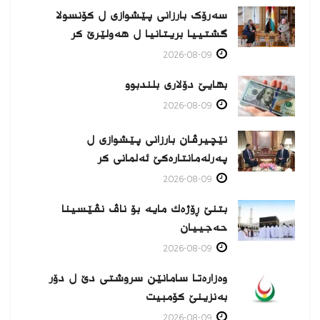
سەرۆک بارزانی پێشوازی ل کۆنسولا
گشتییا بریتانیا ل هەولێرێ كر
2026-08-09
بهایێ دۆلاری بلندبوو
2026-08-09
نێچیرڤان بارزانی پێشوازی ل
پەرلەمانتارەكێ ئەلمانی كر
2026-08-09
بتنێ ڕۆژەك مایە بۆ ناڤ نڤێسینا
حەجییان
2026-08-09
وەزارەتا سامانێن سروشتی دێ ل دۆر
بەنزینێ كۆمبیت
2026-08-09