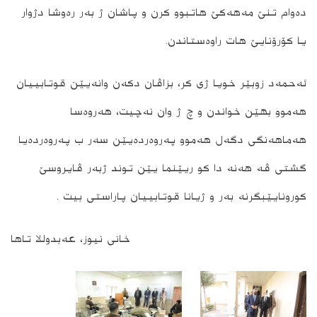
ده‌وام تنێ مه‌هه‌كێ هاتبوو كرن و پاشان ژ به‌ر ره‌وشا دژوار
Continue in browser
یا كۆرۆنایێ هات راوه‌ستاندن.
ئه‌حمه‌د زوبێر خویا ژی كر، بزاڤان دكه‌ن وانه‌یێن قوتابییان
هه‌موو بهێن خواندن و چ ژ وان نه‌چیت، هه‌روه‌سا
ھەماھەنگی دگەل هه‌موو پەروەردەیێن سەر ب پەروەردەیا
گشتی ڤە هه‌نه‌ دا کو ریێنما یێن توند ژبەر ڤایروسێ
کورونایێبگرنه‌ به‌ر و ژیانا قوتابییان پاراستی بیت .
خانی نیوز، عەبدوللا تاھا