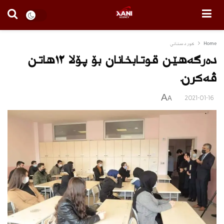
Home
كوردستانى
دەرگەھێن قوتابخانان بۆ پۆلا ١٢ھاتن
ڤەکرن.
A
2021-01-16
A