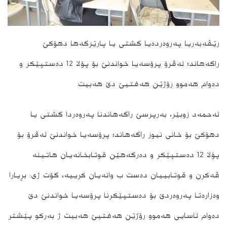
رێڤه‌به‌ریا په‌روه‌رده‌یا گشتی یا پارێزگه‌ها دهۆكێ
راگه‌هاند؛ ئه‌ڤرۆ پرۆسه‌یا خواندنێ بۆ پۆلا 12 ده‌ستپێكر و
ده‌وام هه‌موو رۆژێن هه‌فتیێ دێ هه‌بیت.
ئەحمەد زوبێر، بەرپرسێ راگەھاندنا پەروەردا گشتی یا
دھۆکێ بۆ خانی نیوز راگەھاند؛ پرۆسه‌یا خواندنێ ئه‌ڤرۆ بۆ
Xani News
پۆلا 12 ده‌ستپێكر و ده‌رگه‌هێن قوتابخانه‌یان هاتینه‌
ڤه‌كرن و قوتابییان ده‌ست ب وانه‌یان كرییه‌، گۆت ژی: بڕیارا
وه‌زاره‌تا په‌روه‌ردێ بۆ ده‌ستپێكرنا پرۆسه‌یا خواندنێ دێ
To install tap
and choose
ده‌وام ئاسایی هه‌موو رۆژێن هه‌فتیێ هه‌بیت ژ به‌ركو پێشتر
Add to Home Screen