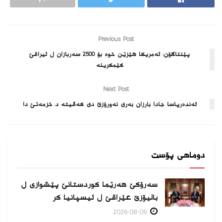
Previous Post
پێنتاگۆن: ئه‌مریكا هێزێن خوه‌ بۆ 2500 سه‌ربازان ل ئیراقێ
كێمكرینه‌‌
Next Post
ئەندەرپاسا جادا بارزان بەری نەورۆزێ دی کەڤیتە د خزمەتێ دا
دوماهی پۆست
سەرۆکێ هەرێما کوردستانێ پێشوازی ل
بالیۆزێ عێراقێ ل ئیسپانیا كر
2026-08-09