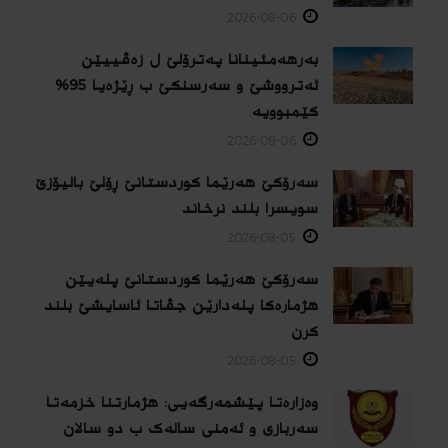
2026-08-06
بەرهەمئینانا په‌ترۆلێ ل زه‌ڤییێن
ئەترووشێ و سەرسنكێ ب ڕێژەیا 95%
كێمبوویە
2026-08-06
سەرۆکێ هەرێما کوردستانێ ڕۆلێ بالیۆزێ
سویسرا بلند نرخاند
2026-08-05
سەرۆکێ هەرێما کوردستانێ پلەیێن
هژمارەكا پلەدارێن جڤاتا ئاسایشێ بلند
كرن
2026-08-05
وەزارەتا پێشمەرگەیی: هژمارتنا خزمەتا
سەربازی و ئەمنی سالەک ب دو سالان