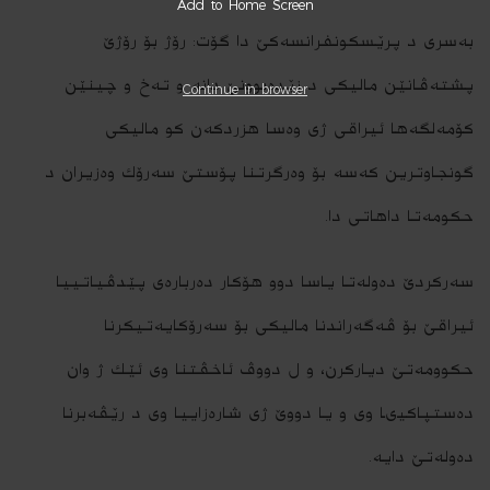
Add to Home Screen
به‌سرى د پرێسكونفرانسه‌كێ دا گۆت: رۆژ بۆ رۆژێ
پشته‌ڤانێن مالیكى د زێده‌بوونێ دانه‌ و ته‌خ و چینێن
Continue in browser
كۆمه‌لگه‌ها ئیراقى ژى وه‌سا هزردكه‌ن كو مالیكى
گونجاوترین كه‌سه‌ بۆ وه‌رگرتنا پۆستێ سه‌رۆك وه‌زیران د
حكومه‌تا داهاتى دا.
سه‌ركردێ ده‌وله‌تا یاسا دوو هۆكار ده‌رباره‌ى پێدڤیاتییا
ئیراقێ بۆ ڤه‌گه‌راندنا مالیكى بۆ سه‌رۆكایه‌تیكرنا
حكوومه‌تێ دیاركرن، و ل دووڤ ئاخڤتنا وى ئێك ژ وان
ده‌ستپاكیىا وى و یا دووێ ژى شاره‌زاییا وى د رێڤه‌برنا
ده‌وله‌تێ دایه‌.