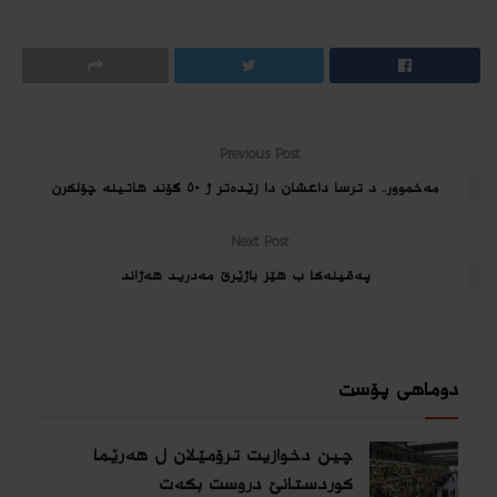
Previous Post
مه‌خموور.. د ترسا داعشان دا زێده‌تر ژ ٥٠ گۆند هاتینه‌ چۆلكرن
Next Post
په‌قینەكا ب هێز باژێرێ مەدرید هەژاند
دوماهی پۆست
چین دخوازیت ترۆمێلان ل هەرێما
كوردستانێ دروست بكەت