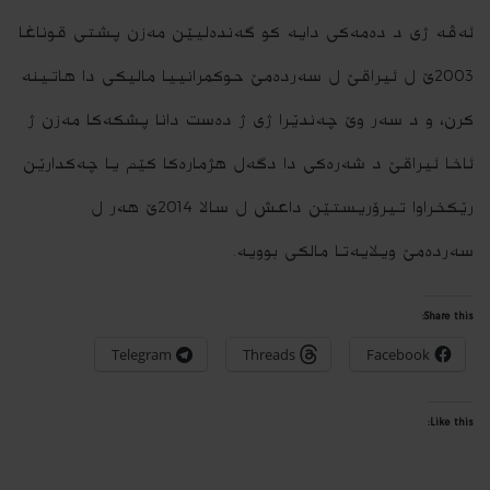
ئه‌ڤه‌ ژى د ده‌مه‌‌‌كی دایه‌ كو گه‌نده‌لیێن مه‌زن پشتى قوناغا
2003ێ ل ئیراقێ ل سه‌رده‌مێ حوكمرانییا مالیكی دا هاتینه‌
كرن، و د سه‌ر وێ چه‌ندێرا ژى ژ ده‌ست دانا پشكه‌كا مه‌زن ژ
ئاخا ئیراقێ د شه‌ره‌كی دا دگه‌ل هژماره‌كا كێم یا چه‌كدارێن
رێكخراوا تیرۆریستێن داعش ل سالا 2014ێ هه‌ر ل
سه‌رده‌مێ ویلایه‌تا مالكى بوویه‌.
Share this:
Telegram
Threads
Facebook
Like this: