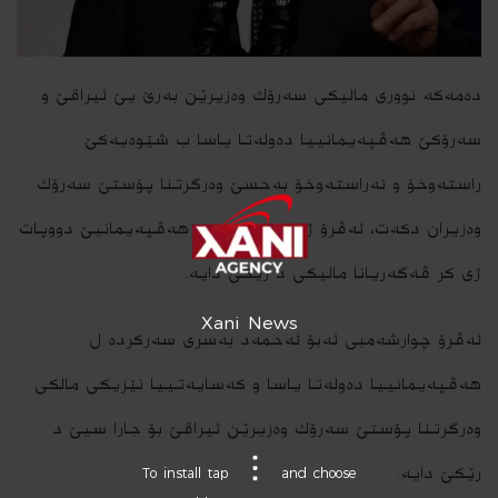
ده‌مه‌كه‌ نوورى مالیكى سه‌رۆك وه‌زیرێن به‌رێ یێ ئیراقێ و
سه‌رۆكێ هه‌ڤپه‌یمانییا ده‌وله‌تا یاسا ب شێوه‌یه‌كێ
راسته‌وخۆ و نه‌راسته‌وخۆ به‌حسێ وه‌رگرتنا پۆستێ سه‌رۆك
وه‌زیران دكه‌ت، ئه‌ڤرۆ ژى سه‌ركرده‌كێ هه‌ڤپه‌یمانیێ دووپات
ژى كر ڤه‌گه‌ریانا مالیكى د رێكێ دایه‌.
Xani News
ئه‌ڤرۆ چوارشه‌مبى ئه‌بۆ ئه‌حمه‌د به‌سرى سه‌ركرده‌ ل
هه‌ڤپه‌یمانییا ده‌وله‌تا یاسا و كه‌سایه‌تییا نێزیكى مالكى
وه‌رگرتنا پۆستێ سه‌رۆك وه‌زیرێن ئیراقێ بۆ جارا سیێ د
رێكێ دایه‌.
To install tap
and choose