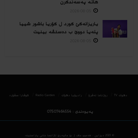
هاتە پەسەندكرن
2026-08-05
یاریزانەكێ کورد ل کۆریا باشور شییا
پلەیا دووێ ب دەستڤە بینیت
2026-08-05
دھوك TV
روژناما ئەڤرۆ
رادیۆیا دهۆك
Radio Garden
كوڤارا سڤۆره‌
پەیوەندی : 07507464554
© 2021
دیزاین - هه‌موو ماف ژ بۆ مالپه‌رێ ئاژانسا خانی پاراستینه‌.