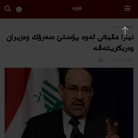
Home
ئیراقی
نیازا مالیكى ئه‌وه‌ پۆستێ سه‌رۆك وه‌زیران
وه‌ربگریته‌ڤه‌
A
2021-01-20
A