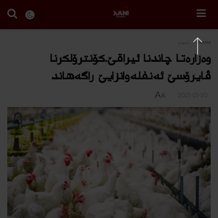
Home
ئابوور
وه‌زاره‌تا چاندنا ئیراقێ..كۆنترۆلكرنا
ڤایرۆسێ ئه‌نفله‌وانزایێ راگه‌هاند
A
2021-01-20
A