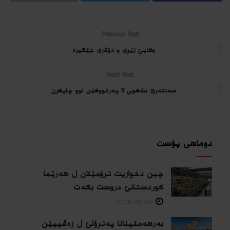
Previous Post
بهایێ زێڕى و دۆلارى جێگیره‌
Next Post
سه‌نته‌رێ بشكچى 9 پەرتووکێن نوو چاپکرن
دوماهی پۆست
چین دخوازیت ترۆمێلان ل هەرێما
كوردستانێ دروست بكەت
2026-08-06
بەرهەمئینانا په‌ترۆلێ ل زه‌ڤییێن