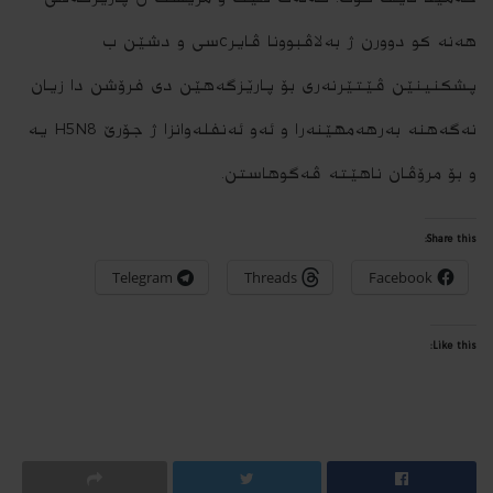
هه‌نه‌ كو‌ دوورن ژ‌ به‌لاڤبوونا ڤایرcسى و دشێن ب
پشكنینێن ڤێتێرنه‌رى بۆ پارێزگه‌هێن دی فرۆشن دا زیان
نه‌گه‌هنه‌ به‌رهه‌مهێنه‌را و ئه‌و ئه‌نفله‌وانزا ژ جۆرێ‌ H5N8 یه‌
و بۆ مرۆڤان ناهێته‌ ڤه‌گوهاستن.
Share this:
Telegram
Threads
Facebook
Like this: