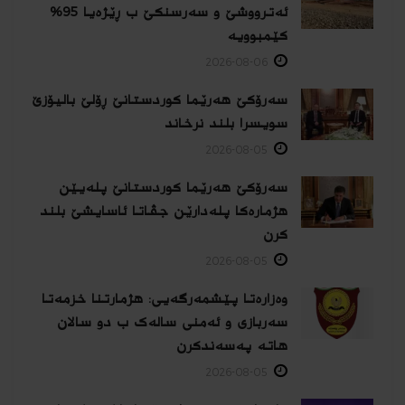
ئەترووشێ و سەرسنكێ ب ڕێژەیا 95%
كێمبوویە
2026-08-06
سەرۆکێ هەرێما کوردستانێ ڕۆلێ بالیۆزێ
سویسرا بلند نرخاند
2026-08-05
سەرۆکێ هەرێما کوردستانێ پلەیێن
هژمارەكا پلەدارێن جڤاتا ئاسایشێ بلند
كرن
2026-08-05
وەزارەتا پێشمەرگەیی: هژمارتنا خزمەتا
سەربازی و ئەمنی سالەک ب دو سالان
هاتە پەسەندكرن
2026-08-05