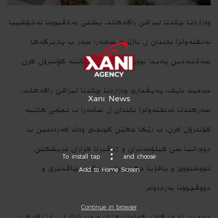
وه‌زاره‌تا چاندنا ئیراقێ راگه‌هاند، پشتى به‌لاڤبوونا نه‌خۆشییا
ئه‌نفله‌وانزا بالندا‌ن ل باژێرێ سامه‌را سه‌ر ب‌ پارێزگه‌ها
سه‌لاحه‌دین په‌یدا بووى، ب‌ ته‌مامى هاتیه‌ كۆنترۆل كرن.
حه‌مید نایف، په‌یڤدارێ وه‌زاره‌تا چاندنا ئیراقێ راگه‌هاند،
Xani News
سه‌رهلدانا ئه‌نفله‌وانزا بالندان ل سامه‌را ب تمامى هاتیه‌
كۆنترۆل كرن، ب رێكا جهێن گونجاى وه‌ك كه‌ره‌نتین ب‌
دووراتیا سێ كیلۆمه‌تران و ژناڤبرنا هزاران مریشكێن
To install tap
and choose
تووشبووى و پاقژیا جهێن وان و د‌گه‌ل چاڤدێرى و
Add to Home Screen
دووڤچوونا به‌رده‌وام.
Continue in browser
حه‌مید نایف گۆت: گه‌له‌ك هێك‌ و مریشك ل پارێزگه‌هێ