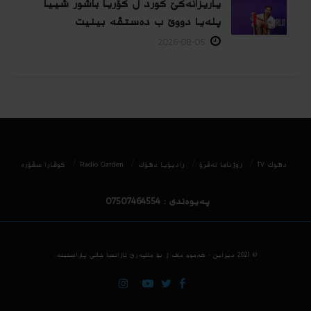
یاریزانەكێ کورد ل کۆریا باشور شییا
پلەیا دووێ ب دەستڤە بینیت
2026-08-05
دھوك TV
روژناما ئەڤرۆ
رادیۆیا دهۆك
Radio Garden
كوڤارا سڤۆره‌
پەیوەندی : 07507464554
© 2021
دیزاین - هه‌موو ماف ژ بۆ مالپه‌رێ ئاژانسا خانی پاراستینه‌.