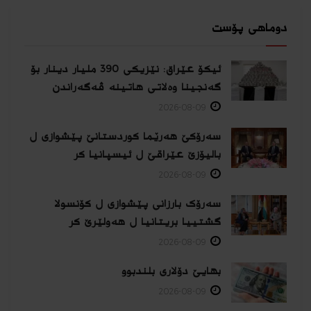
دوماهی پۆست
ئیکۆ عێراق: نێزیکی 390 ملیار دینار بۆ
گەنجینا وەلاتی هاتینە ڤەگەراندن
2026-08-09
سەرۆکێ هەرێما کوردستانێ پێشوازی ل
بالیۆزێ عێراقێ ل ئیسپانیا كر
2026-08-09
سەرۆک بارزانی پێشوازی ل کۆنسولا
گشتییا بریتانیا ل هەولێرێ كر
2026-08-09
بهایێ دۆلاری بلندبوو
2026-08-09