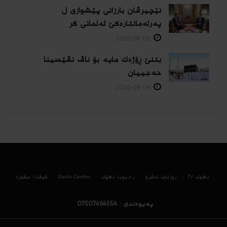
نێچیرڤان بارزانی پێشوازی ل
پەرلەمانتارەكێ ئەلمانی كر
2026-08-09
بتنێ ڕۆژەك مایە بۆ ناڤ نڤێسینا
حەجییان
2026-08-09
دھوك TV
روژناما ئەڤرۆ
رادیۆیا دهۆك
Radio Garden
كوڤارا سڤۆره‌
پەیوەندی : 07507464554