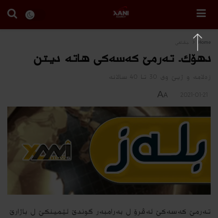
Home
جڤاكی
دهۆك.. ته‌رمێ كه‌سه‌كی هاته‌ دیتن
زه‌لامه‌ و ژیێ وى 30 تا 40 سالانه‌
A
2021-01-21
A
ته‌رمێ كه‌سه‌كێ ئه‌ڤرۆ ل به‌رامبه‌ر گوندێ ئێمینكێ ل باژارێ