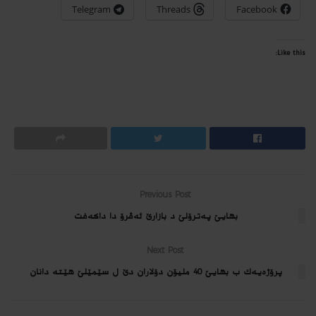
Telegram
Threads
Facebook
Like this:
Previous Post
بهایێ په‌ترۆلێ د بازارێ ئه‌ڤرۆ دا داكه‌فت
Next Post
پرۆژه‌یه‌ك ب بهایێ 40 ملیۆن دۆلاران دێ ل سێمێلێ هێته‌ دانان