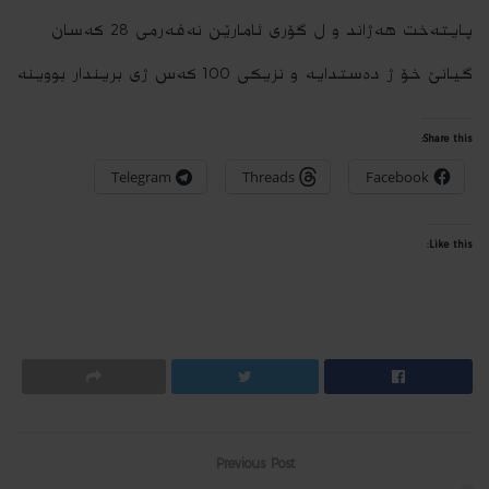
پایته‌خت هه‌ژاند و ل گۆرى ئامارێن نه‌فه‌رمى 28 كه‌سان
گیانێ خۆ ژ ده‌ستدایه‌ و نزیكى 100 كه‌س ژى بریندار بووینه‌
Share this:
Telegram
Threads
Facebook
Like this:
Previous Post