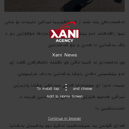
ئه‌فسه‌ره‌كێ پلە بلند ژ هه‌والگیرییا ئیراقێ تایبه‌ت بۆ خانى
نیوز راگه‌هاند: ئه‌و پێشبینى دكه‌ن هژماره‌كا خۆكۆژێن دى د
ناڤ به‌غدایێ دا هه‌بن و خۆ ڤه‌شارتبن.
Xani News
وى ئه‌فسه‌رى نه ‌ڤییا ناڤێ وى بهێته‌ ئاشكراكرن گۆت ژى:
ئه‌و پێشبینى دكه‌ن ره‌وشا به‌غدایێ به‌ره‌ف خراپبوونێ
بچیت، له‌ورا ژى موسته‌فا كازمى سه‌رۆكێ جڤاتا وه‌زیرێن
To install tap
and choose
ئیراقێ هه‌موو هێزێن ئێمناهیێ ل به‌غدایێ كرینه‌ د
Add to Home Screen
ئاماده‌باشیێ دا.
Continue in browser
هه‌ژى گۆتنێ یه‌ سپێده‌هییا ئه‌ڤرۆ دوو په‌قینان به‌غدایا