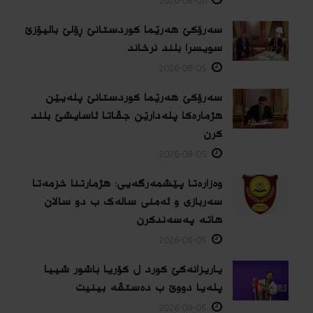
2026-08-06
سەرۆکێ هەرێما کوردستانێ ڕۆلێ بالیۆزێ
سویسرا بلند نرخاند
2026-08-05
سەرۆکێ هەرێما کوردستانێ پلەیێن
هژمارەكا پلەدارێن جڤاتا ئاسایشێ بلند
كرن
2026-08-05
وەزارەتا پێشمەرگەیی: هژمارتنا خزمەتا
سەربازی و ئەمنی سالەک ب دو سالان
هاتە پەسەندكرن
2026-08-05
یاریزانەكێ کورد ل کۆریا باشور شییا
پلەیا دووێ ب دەستڤە بینیت
2026-08-05