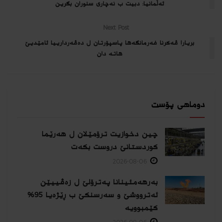
ئەڵمانیا: دبیت ب نه‌چاری سنوران بگرین
Next Post
بریارا ڤەکرنا فەرمانگەها پاسپۆرتان ل ده‌ڤه‌ردارییا ئامێدیێ
هاتە دان
دوماهی پۆست
چین دخوازیت ترۆمێلان ل هەرێما
كوردستانێ دروست بكەت
2026-08-06
بەرهەمئینانا په‌ترۆلێ ل زه‌ڤییێن
ئەترووشێ و سەرسنكێ ب ڕێژەیا 95%
كێمبوویە