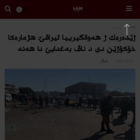
Home
ئیراقی
ژێده‌ره‌ك ژ هه‌والگیرییا ئیراقێ: هژماره‌كا
خۆكۆژێن دى د ناڤ به‌غدایێ دا هه‌نه‌
A
2021-01-21
A