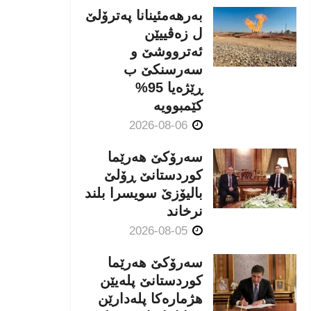
بەرهەمئینانا په‌ترۆلێ
ل زه‌ڤییێن
ئەترووشێ و
سەرسنكێ ب
ڕێژەیا 95%
كێمبوویە
2026-08-06
سەرۆکێ هەرێما
کوردستانێ ڕۆلێ
بالیۆزێ سویسرا بلند
نرخاند
2026-08-05
سەرۆکێ هەرێما
کوردستانێ پلەیێن
هژمارەكا پلەدارێن