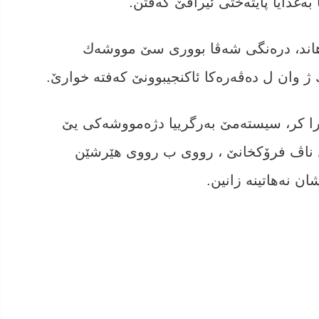
دایا پایتەختی ئیراقێ كه‌فتن.
گه‌هاند، دره‌نگی شه‌ڤا بوورى سێ مووشه‌ك
ژ وان ل ده‌ڤه‌ره‌كا ئاكنجیبوونێ كه‌فته‌ خوارێ.
اشكرا كر، سیستەمێ بەرگرییا دژەمووشەکی یێ
ل ناڤ فرۆكخانێ ، رووى ب رووى هێرشێن
 نه‌هاتینه‌ زانین.