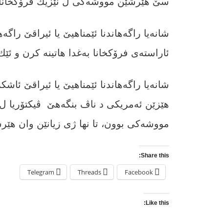
سێ هێرشێن مووشەکى ل نێزیك فرۆکخانا بەغ
شانه‌یا راگه‌هاندنا ئێمناهیێ یا ئیراقێ را
ئاراسته‌ى فرۆكخانا بەغدا هاتینه‌ کرن و ئێك 
شانه‌یا راگه‌هاندنا ئێمناهیێ یا ئیراقێ ئ
هێزێن ئەمریکی د ناڤ بنگه‌هێ ڤیکتۆریا 
مووشه‌كى بوون، تا نها ژى زیانێن وان هێرشان
Share this:
Telegram
Threads
Facebook
Like this: