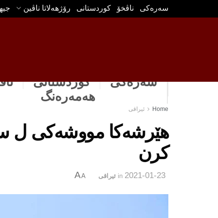
سه‌ره‌كی
ناڤخۆ
كوردستانى
رۆژهه‌لاتا ناڤین
جیه
سەرەکی
كوردستانى
ناڤ
هه‌مه‌ره‌نگ
Home
ئیراقی
هێرشه‌كا مووشەکى ل سە
كرن
A
2021-01-23
in
ئیراقی
A