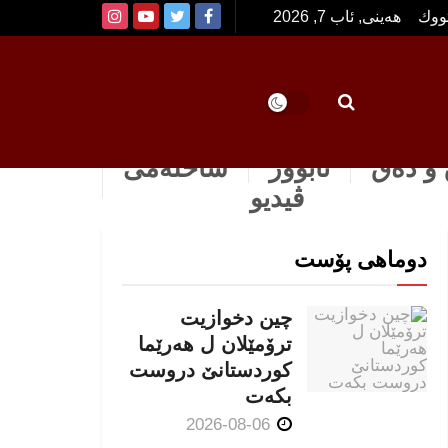
تووك
هەینی, ئاب 7, 2026
و دەق
ئابوور
ساخله‌می
ڤیدیو
دوماهی پۆست
چین دخوازیت
ترۆمێلان ل هەرێما
كوردستانێ دروست
بكەت
2026-08-06