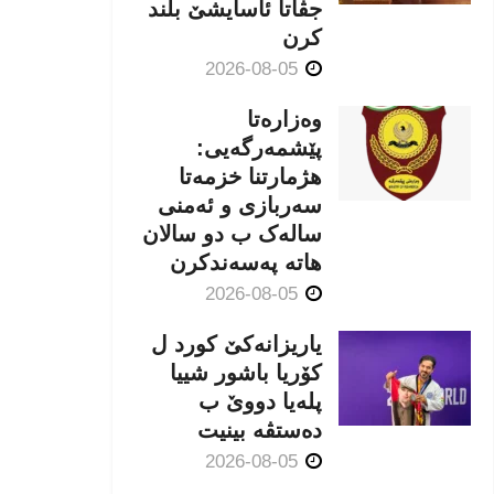
جڤاتا ئاسایشێ بلند
كرن
2026-08-05
وەزارەتا
پێشمەرگەیی:
هژمارتنا خزمەتا
سەربازی و ئەمنی
سالەک ب دو سالان
هاتە پەسەندكرن
2026-08-05
یاریزانەكێ کورد ل
کۆریا باشور شییا
پلەیا دووێ ب
دەستڤە بینیت
2026-08-05