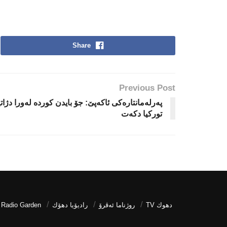
Share
Previous Post
پەرلەمانتارەکی ئاکەپێ: جۆ بایدن کوردە لەورا دژاتی
تورکیا دکەت
دھوك TV
روژناما ئەڤرۆ
رادیۆیا دهۆك
Radio Garden