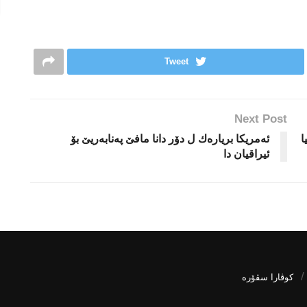
Tweet
Next Post
ا
ئەمریكا بریاره‌ك ل دۆر دانا مافێ پەنابەریێ بۆ
ئیراقیان دا
كوڤارا سڤۆره‌