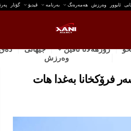
انی
ئابوور
وه‌رزش
هه‌مه‌ره‌نگ
بەرنامە
ڤیدیۆ
گۆتار
په‌ر
خۆ
رۆژهه‌لاتا ناڤین
جیهانی
دەق 
وه‌رزش
ر فرۆکخانا بەغدا هات