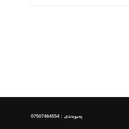
پەیوەندی : 07507464554