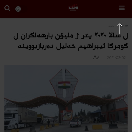
Home
ئابوور
ل سالا ٢٠٢٠ پتر ژ ملیۆن بارهەلگران ل
گومرگا ئیبراهیم خەلیل ده‌ربازبووینه‌
A
2021-02-02
A