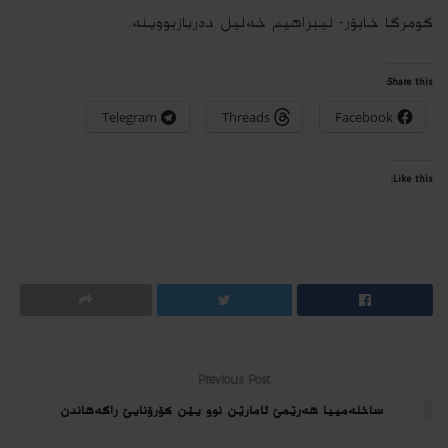
گومرگا خابۆر- ئیبراھیم خەلیل دەربازبووینە.
Share this:
Telegram
Threads
Facebook
Like this:
Previous Post
ساخله‌مییا هه‌رێمێ ئامارێن نوو یێن كۆرۆنایێ راگه‌هاندن