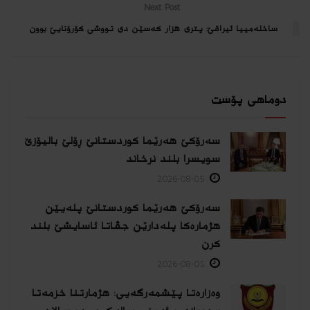
Next Post
ساخله‌مییا ئیراقێ: پترى هزار كه‌سێن دى تووشى كۆرۆنایێ بوون
دوماهی پۆست
سەرۆکێ هەرێما کوردستانێ ڕۆلێ بالیۆزێ
سویسرا بلند نرخاند
2026-08-05
سەرۆکێ هەرێما کوردستانێ پلەیێن
هژمارەكا پلەدارێن جڤاتا ئاسایشێ بلند
كرن
2026-08-05
وەزارەتا پێشمەرگەیی: هژمارتنا خزمەتا