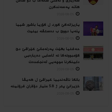
سەربازی و ئەمنی سالەک ب دو سالان
هاتە پەسەندكرن
2026-08-05
یاریزانەكێ کورد ل کۆریا باشور شییا
پلەیا دووێ ب دەستڤە بینیت
2026-08-05
حەفتیا بهێت پەرلەمانێ عێراقێ دێ
کۆمبوونەکا نە ئاسایی دەربارەیی
دابینکرنا موچەیی ئەنجامدەت
2026-08-05
بانکا ناڤەندییا عیراقێ ل هەیڤا
خزیرانێ پتر ژ 5.8 ملیار دۆلاران فرۆتینە
2026-08-05