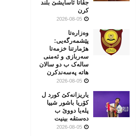
جڤاتا ئاسایشێ بلند
كرن
2026-08-05
وەزارەتا
پێشمەرگەیی:
هژمارتنا خزمەتا
سەربازی و ئەمنی
سالەک ب دو سالان
هاتە پەسەندكرن
2026-08-05
یاریزانەكێ کورد ل
کۆریا باشور شییا
پلەیا دووێ ب
دەستڤە بینیت
2026-08-05