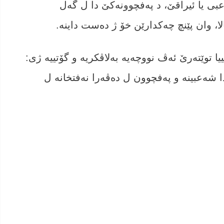
عبی یا ئیراقێ، د په‌فچوونه‌كێ دا ل گه‌ل
، وان پێنچ چه‌كدارێن خۆ ژ ده‌ست داینه‌.
 توێته‌رێ ئه‌ڤ نووچه‌یه‌ به‌لاڤكریه‌ و گۆتییه‌ ژى:
شه‌عبینه و په‌فچوون ل ده‌ڤه‌را نه‌فتخانه‌ ل