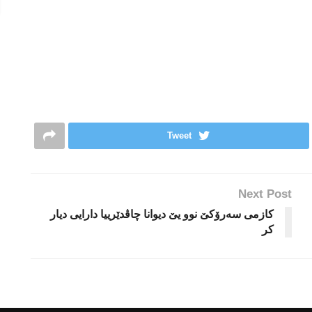
Tweet
Next Post
کازمی سەرۆکێ نوو یێ دیوانا چاڤدێرییا دارایی دیار
كر