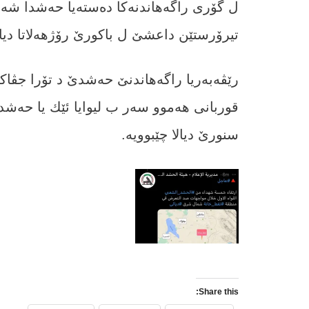
ل گۆرى راگه‌هاندنه‌كا ده‌سته‌یا حه‌شدا شه‌
تیرۆرستێن داعشێ ل باكورێ رۆژهه‌لاتا دیالا
رێڤه‌به‌ریا راگه‌هاندنێ حه‌شدێ د تۆرا جڤاكییا
قوربانى هه‌موو سه‌ر ب لیوایا ئێك یا حه‌شدا 
سنورێ دیالا چێبوویه‌‌.
Share this: