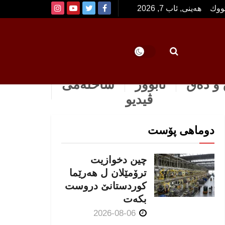
تووك
هەینی, ئاب 7, 2026
و دەق
ئابوور
ساخله‌می
ڤیدیو
دوماهی پۆست
چین دخوازیت
ترۆمێلان ل هەرێما
كوردستانێ دروست
بكەت
2026-08-06