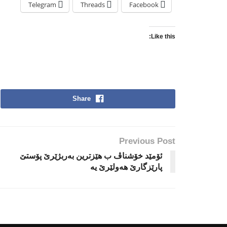
Telegram
Threads
Facebook
Like this:
Share
Previous Post
ئۆمێد خۆشناڤ ب هێزترین به‌ربژێرێ پۆستێ
پارێزگارێ هه‌ولێرێ یه‌