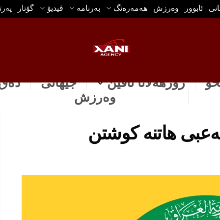
انی
ئابوور
وه‌رزش
هه‌مه‌ره‌نگ
بەرنامە
ڤیدیۆ
گۆتار
په‌ر
خۆ
رۆژهه‌لاتا ناڤین
جیهانی
دەق 
وه‌رزش
‌عبی هاتنه‌ كوشتن