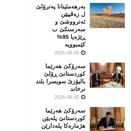
بەرهەمئینانا په‌ترۆلێ
ل زه‌ڤییێن
ئەترووشێ و
سەرسنكێ ب
ڕێژەیا 95%
كێمبوویە
2026-08-06
سەرۆکێ هەرێما
کوردستانێ ڕۆلێ
بالیۆزێ سویسرا بلند
نرخاند
2026-08-05
سەرۆکێ هەرێما
کوردستانێ پلەیێن
هژمارەكا پلەدارێن