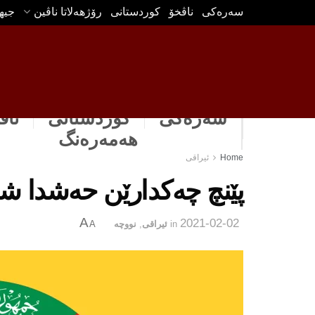
سه‌ره‌كی
ناڤخۆ
كوردستانى
رۆژهه‌لاتا ناڤین
جیه
سەرەکی
كوردستانى
ناڤ
هه‌مه‌ره‌نگ
Home
ئیراقی
پێنچ چه‌كدارێن حه‌شدا شه
A
2021-02-02
in
ئیراقی
,
نووچه‌
A