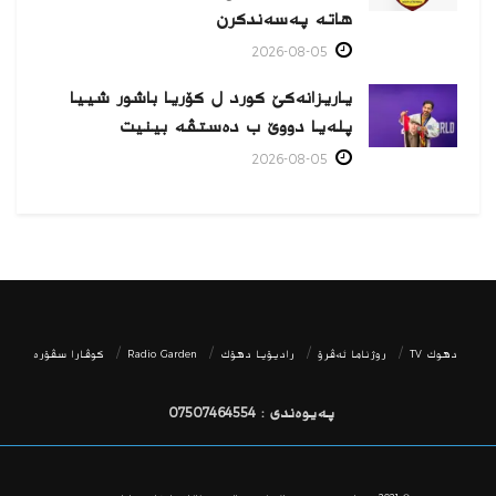
هاتە پەسەندكرن
2026-08-05
یاریزانەكێ کورد ل کۆریا باشور شییا
پلەیا دووێ ب دەستڤە بینیت
2026-08-05
دھوك TV
روژناما ئەڤرۆ
رادیۆیا دهۆك
Radio Garden
كوڤارا سڤۆره‌
پەیوەندی : 07507464554