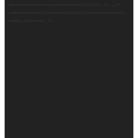
داگرتنی پەڕگە: https://www.xaninews.com/wp-content/uploads/2021/02/0-02-0a-
4636d6c258810cded057a9f08aeda917e63b21b27b033bf50b980dba4832b021-
b5a64ba_isZ74Keu.mp4?_=1