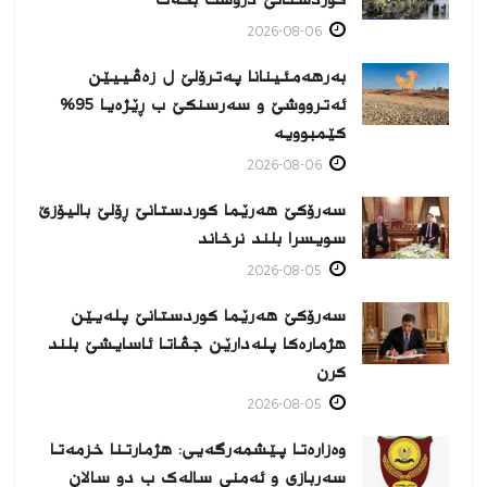
2026-08-06
بەرهەمئینانا په‌ترۆلێ ل زه‌ڤییێن
ئەترووشێ و سەرسنكێ ب ڕێژەیا 95%
كێمبوویە
2026-08-06
سەرۆکێ هەرێما کوردستانێ ڕۆلێ بالیۆزێ
سویسرا بلند نرخاند
2026-08-05
سەرۆکێ هەرێما کوردستانێ پلەیێن
هژمارەكا پلەدارێن جڤاتا ئاسایشێ بلند
كرن
2026-08-05
وەزارەتا پێشمەرگەیی: هژمارتنا خزمەتا
سەربازی و ئەمنی سالەک ب دو سالان