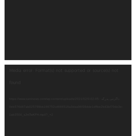
لێدەری
Media error: Format(s) not supported or source(s) not
ڤیدیۆ
found
داگرتنی پەڕگە: https://www.xaninews.com/wp-content/uploads/2021/02/0-02-05-
0eb576487ab025799bb166752cd688518a3daa96f39dde1dffbe2b43bf70de3e-
1ab3504_sJmTwKFH.mp4?_=2