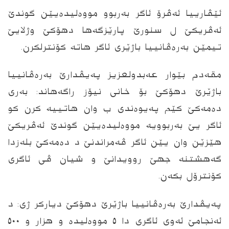
ئێڤارییا ئەڤرۆ ئاگر بەربوو مووەلیدەیێن گوندێ
ئەڤریکێ ل سنورێ پارێزگەھا دھۆکێ وژلایێ
تیمێن بەرەڤانییا باژێری ئاگر ھاتە کۆنترلکرن.
مقەدم بێوار عەبدولعزیز پەیڤدارێ بەرەڤانییا
باژێرێ دھۆکێ بۆ خانی نیۆز راگەھاند: بەری
دەمەکێ کێم پەیوەندی ب وان ھاتییە کرن کو
ئاگر یێ بەربوویە مووەلیدەیێن گوندێ ئەڤریکێ
ھێزێن وان یێن ئاگر ڤەمراندنێ د دەمەکێ بلەزدا
گەھشتنە جھێ روویدانێ و شیان ڤی ئاگری
کۆنترۆل بکەن.
پەیڤدارێ بەرەڤانییا باژێرێ دھۆکێ دیارکر ژی: د
ئەنجامێ ئەوی ئاگری دا ٥ مووەلیدە و ھزار و ٥۰۰
Xani News