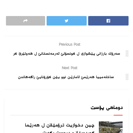
Previous Post
سەرۆك بارزانی پێشوازی ل كونسۆلێ ئەرمەنستانێ ل هەولێرێ كر
Next Post
ساخله‌مییا هه‌رێمێ ئامارێن نوو یێن كۆرۆنایێ راگه‌هاندن
دوماهی پۆست
چین دخوازیت ترۆمێلان ل هەرێما
كوردستانێ دروست بكەت