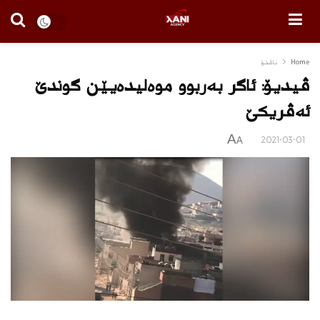
Home
ناڤخۆ
ڤیدیۆ: ئاگر به‌ربوو موه‌لیده‌یێن گوندێ
ئه‌ڤریكێ
A
2021-03-01
A