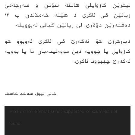
لیترێن گازوایلێ ھاتنە سۆتن و سەرجەمێ
زیانێن ڤی ئاگری د ھێنە خەملاندن ب ۱۲
دەفتەرێن دۆلاری، لێ زیانێن گیانی نەبووینە.
دیارکرژی کۆ: ئەگەرێ ڤی ئاگری ئەوبوو کو
To install tap
and choose
گازوایل یا چوویە دبن مووەلیدەیان دا یا بوویە
Add to Home Screen
ئەگەرێ چێبوونا ئاگری.
Continue in browser
خانی نیوز، سەعد عاسف
لێدەری
Media error: Format(s) not supported or source(s) not
ڤیدیۆ
found