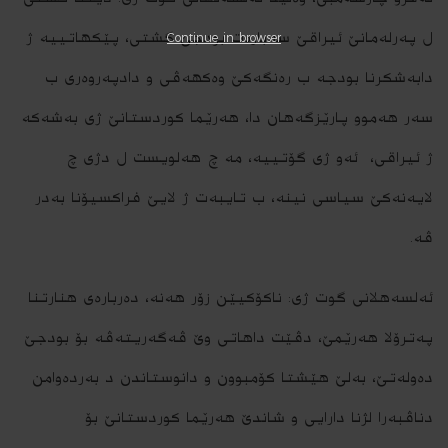
ل پەرلەمانێ ئیراقێ سەبارەت بودجێ گشتی، پێكهاتییه‌ ژ
Continue in browser
دابەشکرنا بودجە ب ره‌نگه‌كێ وه‌كهه‌ڤى و دادپەروەری ب
سەر هەموو پارێزگه‌هان دا، هەرێما کوردستانێ ژى بەشه‌کە
ژ ئیراقى، ئه‌و ژى گۆتییه‌، مه‌ چ هەلویست ل دژی چ
لایەنه‌كێ سیاسی نینە، ب تایبەت ژ لایێ فراکسیۆنا بەدر
ڤە.
ئەلسەهلانی گوت ژى: ناکۆکیێن زۆر هەنه‌، ده‌ربارەی هنارتنا
په‌ترۆلا هەرێمێ، دڤێت داهاتی وێ ڤه‌گه‌ریته‌ڤه‌ بۆ بودجێ
دەولەتێ، بەلێ هێشتا کۆمبوون و دانوستاندن د بەردەوامن
دناڤبه‌را لژنا دارایی و شاندێ هەرێما کوردستانێ بۆ