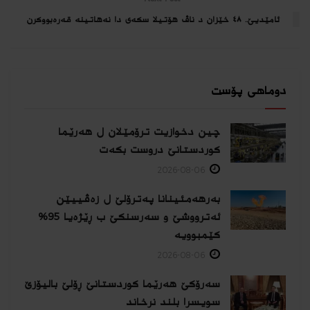
ئامێدیێ.. ٤٨ خێزان د ناڤ هۆتیلا سکەی دا نەهاتینە قەرەبووکرن
دوماهی پۆست
چین دخوازیت ترۆمێلان ل هەرێما
كوردستانێ دروست بكەت
2026-08-06
بەرهەمئینانا په‌ترۆلێ ل زه‌ڤییێن
ئەترووشێ و سەرسنكێ ب ڕێژەیا 95%
كێمبوویە
2026-08-06
سەرۆکێ هەرێما کوردستانێ ڕۆلێ بالیۆزێ
سویسرا بلند نرخاند