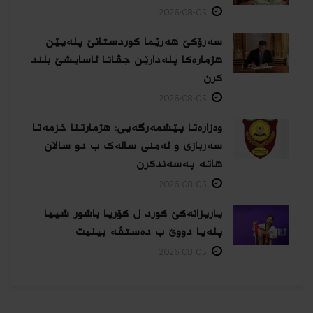
2026-08-05
سەرۆکێ هەرێما کوردستانێ پلەیێن
هژمارەكا پلەدارێن جڤاتا ئاسایشێ بلند
كرن
2026-08-05
وەزارەتا پێشمەرگەیی: هژمارتنا خزمەتا
سەربازی و ئەمنی سالەک ب دو سالان
هاتە پەسەندكرن
2026-08-05
یاریزانەكێ کورد ل کۆریا باشور شییا
پلەیا دووێ ب دەستڤە بینیت
2026-08-05