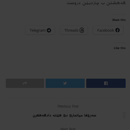
گەهشتن ب چاره‌یێن دروست.
Share this:
Telegram
Threads
Facebook
Like this:
Previous Post
سه‌رۆكا میانمارێ دێ هێته‌ دادگه‌هكرن
Next Post