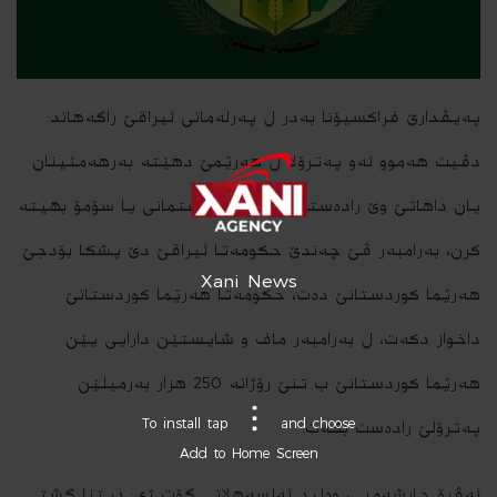
په‌یڤدارێ فراکسیۆنا بەدر ل پەرلەمانی ئیراقێ راگەهاند:
دڤیت هەموو ئه‌و په‌ترۆلا ل هه‌رێمێ دهێته‌ به‌رهه‌مئینان
یان داهاتێ وێ رادەستی کۆمپانیا نیشتمانی یا سۆمۆ بهیته‌
كرن، به‌رامبه‌ر ڤێ چه‌ندێ حكومه‌تا ئیراقێ دێ پشكا بۆدجێ
Xani News
هه‌رێما کوردستانێ ده‌ت، حکومەتا هەرێما کوردستانێ
داخواز دكه‌ت، ل بەرامبەر ماف و شایستێن دارایی یێن
هەرێما کوردستانێ ب تنێ رۆژانە 250 هزار بەرمیلێن
To install tap
and choose
په‌ترۆلێ رادەست بكه‌ت.
Add to Home Screen
ئه‌ڤرۆ چارشه‌مبى، وەلید ئەلسەهلانی گۆت ژى: دیتنا گشتی