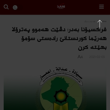
Home
هه‌مه‌ره‌نگ
فراکسیۆنا بەدر: دڤێت هەموو په‌ترۆلا
هەرێما کوردستانێ رادەستی سۆمۆ
بهێته‌ كرن
A
2021-02-03
A