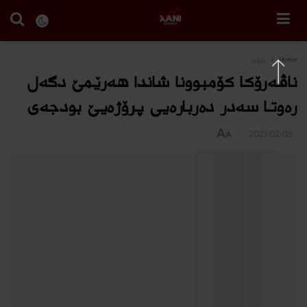
Home
ئابوور
ناڤه‌رۆكا كۆمبوونا شاندا هه‌رێمێ دگه‌ل
ره‌وتا سه‌در ده‌رباره‌یى پرۆژه‌یێ بودجه‌ى
A
2021-02-03
A