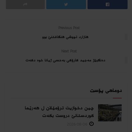
Previous Post
هازارد تووشی هنگافتنێ بوو
Next Post
ده‌نگبێژ مه‌جید كارۆكى به‌حسى ژیانا خوه‌ دكه‌ت
دوماهی پۆست
چین دخوازیت ترۆمێلان ل هەرێما
كوردستانێ دروست بكەت
2026-08-06