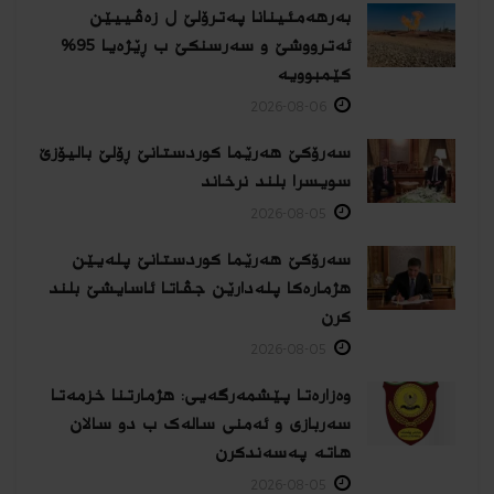
بەرهەمئینانا په‌ترۆلێ ل زه‌ڤییێن
ئەترووشێ و سەرسنكێ ب ڕێژەیا 95%
كێمبوویە
2026-08-06
سەرۆکێ هەرێما کوردستانێ ڕۆلێ بالیۆزێ
سویسرا بلند نرخاند
2026-08-05
سەرۆکێ هەرێما کوردستانێ پلەیێن
هژمارەكا پلەدارێن جڤاتا ئاسایشێ بلند
كرن
2026-08-05
وەزارەتا پێشمەرگەیی: هژمارتنا خزمەتا
سەربازی و ئەمنی سالەک ب دو سالان
هاتە پەسەندكرن
2026-08-05