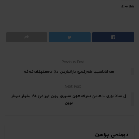
Like this:
Previous Post
سه‌قاناسییا هه‌رێمێ: بارانبارین دێ ده‌ستپێكه‌ته‌ڤه‌
Next Post
ل سالا بۆرى داهاتێ ده‌رگه‌هێن سنورى یێن ئیراقێ ١٩٤ ملیار دینار
بوون
دوماهی پۆست