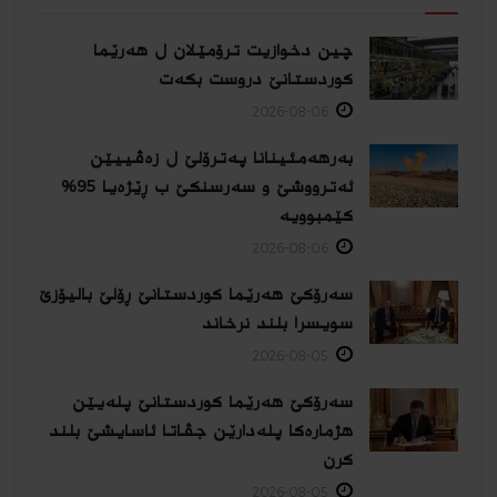
چین دخوازیت ترۆمێلان ل هەرێما
كوردستانێ دروست بكەت
2026-08-06
بەرهەمئینانا په‌ترۆلێ ل زه‌ڤییێن
ئەترووشێ و سەرسنكێ ب ڕێژەیا 95%
كێمبوویە
2026-08-06
سەرۆکێ هەرێما کوردستانێ ڕۆلێ بالیۆزێ
سویسرا بلند نرخاند
2026-08-05
سەرۆکێ هەرێما کوردستانێ پلەیێن
هژمارەكا پلەدارێن جڤاتا ئاسایشێ بلند
كرن
2026-08-05