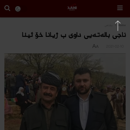
Home
جڤاكی
ناجى باله‌ته‌یی داوى ب ژیانا خۆ ئینا
A
2021-02-10
A