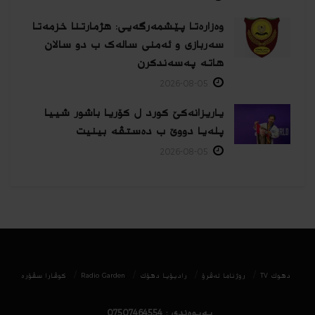
وەزارەتا پێشمەرگەیی: هژمارتنا خزمەتا
سەربازی و ئەمنی سالەک ب دو سالان
هاتە پەسەندكرن
2026-08-05
یاریزانەكێ کورد ل کۆریا باشور شییا
پلەیا دووێ ب دەستڤە بینیت
2026-08-05
دھوك TV
روژناما ئەڤرۆ
رادیۆیا دهۆك
Radio Garden
كوڤارا سڤۆره‌
پەیوەندی : 07507464554