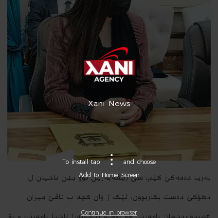
Xani News
To install tap
and choose
Add to Home Screen
بەریا دەمەکێ کێم، سێ رێڤەبەرێن نوو یێن ناحیان ل
دھۆکێ دەست بکاربوون، ئێک ژ وان کچە ب ناڤێ میران
Continue in browser
عەبدولرەحمان بامەرنی کو بوویە رێڤەبەرا ناحیا بامەرنێ و بۆ