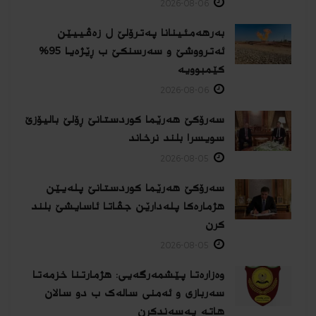
2026-08-06
بەرهەمئینانا په‌ترۆلێ ل زه‌ڤییێن
ئەترووشێ و سەرسنكێ ب ڕێژەیا 95%
كێمبوویە
2026-08-06
سەرۆکێ هەرێما کوردستانێ ڕۆلێ بالیۆزێ
سویسرا بلند نرخاند
2026-08-05
سەرۆکێ هەرێما کوردستانێ پلەیێن
هژمارەكا پلەدارێن جڤاتا ئاسایشێ بلند
كرن
2026-08-05
وەزارەتا پێشمەرگەیی: هژمارتنا خزمەتا
سەربازی و ئەمنی سالەک ب دو سالان
هاتە پەسەندكرن