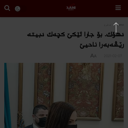
Home
ئه‌ڤرۆ
دهۆك.. بۆ جارا ئێكێ كچه‌ك دبیته‌
رێڤه‌به‌را ناحیێ
A
2021-02-07
A