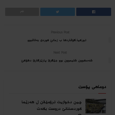
Previous Post
توركیا..گۆڤاره‌كا ب زمانێ كوردی به‌لاڤبوو
Next Post
شه‌معوون شلیموون بوو جێگرێ پارێزگارێ دهۆكێ
دوماهی پۆست
چین دخوازیت ترۆمێلان ل هەرێما
كوردستانێ دروست بكەت