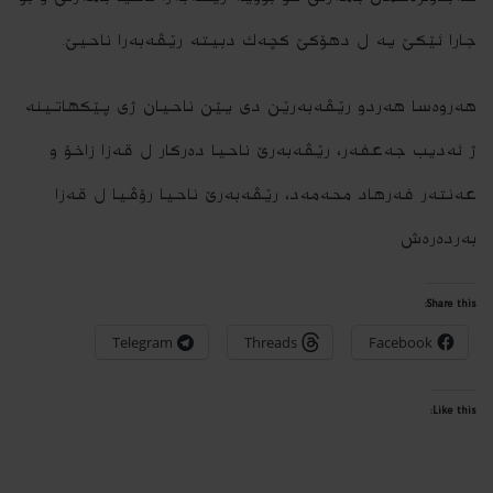
جارا ئێكێ یه‌ ل دهۆكێ كچه‌ك دبیته‌ رێڤه‌به‌را ناحیێ.
ھەروەسا ھەردو رێڤەبەرێن دی یێن ناحیان ژی پێکھاتینە
ژ ئەدیب جەعفەر، رێڤەبەرێ ناحیا دەرکار ل قەزا زاخۆ و
عەنتەر فەرھاد محەمەد، رێڤەبەرێ ناحیا رۆڤیا ل قەزا
بەردەرەش
Share this:
Telegram
Threads
Facebook
Like this: