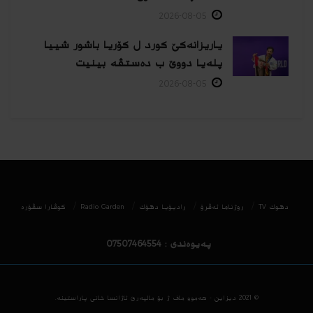
2026-08-05
یاریزانەكێ کورد ل کۆریا باشور شییا
پلەیا دووێ ب دەستڤە بینیت
2026-08-05
دھوك TV
روژناما ئەڤرۆ
رادیۆیا دهۆك
Radio Garden
كوڤارا سڤۆره‌
پەیوەندی : 07507464554
© 2021
دیزاین - هه‌موو ماف ژ بۆ مالپه‌رێ ئاژانسا خانی پاراستینه‌.