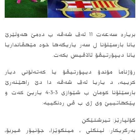
بریارە سه‌عه‌ت 11 ئه‌ڤ شه‌ڤه‌ ب ده‌مێ هەولێرێ
یانا بارسێلۆنا ل سەر یاریگه‌ها خوه‌ مێهڤانداریا
یانا دیپۆرتیڤۆ ئالاڤیس بكه‌ت.
رۆژناما مۆندۆ دیپۆرتیڤۆ یا كەتەلۆنی دیار
كرییه‌، د یاریا ئه‌ڤ شه‌ڤه‌ دا دێ راهێنه‌رێ
بارسێلۆنا كومان ب شێوازی 3-3-4 یاریێ كه‌ت و
پێكهاتییێ وى ژى ب ڤى‌ ره‌نگییه‌:
گۆلپارێز: تیرشتێگن
بەرگریكار: لینگلی ، مینگوێزا، جۆنیۆر فیربۆ،