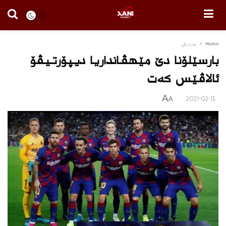
Home
وه‌رزش
بارسێلۆنا دێ مێهڤانداریا دیپۆرتیڤۆ
ئالاڤێس كه‌ت
A
2021-02-13
A