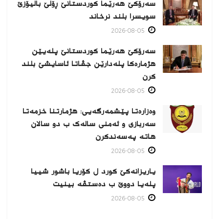
سەرۆکێ هەرێما کوردستانێ ڕۆلێ بالیۆزێ
سویسرا بلند نرخاند
2026-08-05
سەرۆکێ هەرێما کوردستانێ پلەیێن
هژمارەكا پلەدارێن جڤاتا ئاسایشێ بلند
كرن
2026-08-05
وەزارەتا پێشمەرگەیی: هژمارتنا خزمەتا
سەربازی و ئەمنی سالەک ب دو سالان
هاتە پەسەندكرن
2026-08-05
یاریزانەكێ کورد ل کۆریا باشور شییا
پلەیا دووێ ب دەستڤە بینیت
2026-08-05