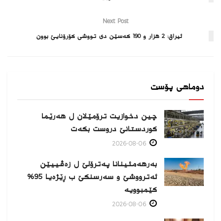
Next Post
ئیراق: 2 هزار و 190 كه‌سێن دى تووشی كۆرۆنایێ بوون
دوماهی پۆست
چین دخوازیت ترۆمێلان ل هەرێما
كوردستانێ دروست بكەت
2026-08-06
بەرهەمئینانا په‌ترۆلێ ل زه‌ڤییێن
ئەترووشێ و سەرسنكێ ب ڕێژەیا 95%
كێمبوویە
2026-08-06