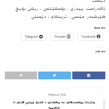
دیست
ناڤه‌راست: پیدری ، بۆسكێتس ، ریكی بۆیچ
هێرشبه‌ر: مێسی ، ترینكاو ، دێمبلی
Share this:
Telegram
Threads
Facebook
Like this:
Previous Post
وەزارەتا پێشمەرگەى: مه‌ پشكدارى د شه‌رێ چیایێ گارەى ‌دا
نه‌كرییه‌