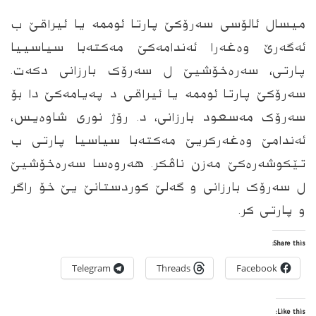
میسال ئالۆسی سەرۆکێ پارتا ئوممە یا ئیراقێ ب
ئەگەرێ وەغەرا ئەندامەکێ مەکتەبا سیاسییا
پارتی، سەرەخۆشیێ ل سەرۆک بارزانی دکەت.
سەرۆکێ پارتا ئوممە یا ئیراقی د پەیامەکێ دا بۆ
سەرۆک مەسعود بارزانی، د. رۆژ نوری شاوەیس،
ئەندامێ وەغەرکریێ مەکتەبا سیاسیا پارتی ب
تێکوشەرەکێ مەزن ناڤکر. هه‌روه‌سا سەرەخۆشیێ
ل سەرۆک بارزانی و گەلێ کوردستانێ یێ خۆ راگر
و پارتی کر.
Share this:
Telegram
Threads
Facebook
Like this: