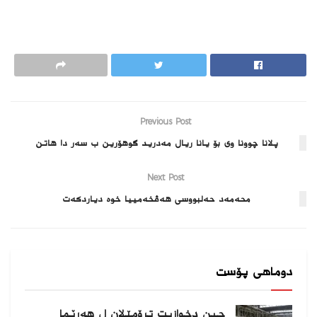
Previous Post
پلانا چوونا وى بۆ یانا ریال مه‌درید گوهۆرین ب سه‌ر دا هاتن
Next Post
محەمەد حەلبووسی هه‌ڤخه‌مییا خوه‌ دیاردكه‌ت
دوماهی پۆست
چین دخوازیت ترۆمێلان ل هەرێما