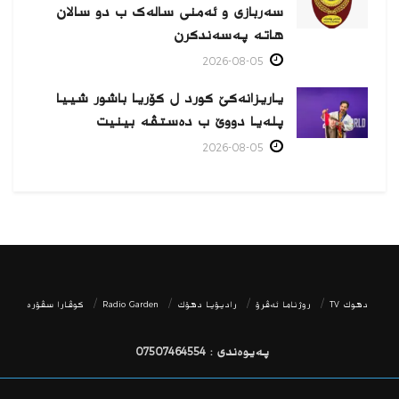
سەربازی و ئەمنی سالەک ب دو سالان
هاتە پەسەندكرن
2026-08-05
یاریزانەكێ کورد ل کۆریا باشور شییا
پلەیا دووێ ب دەستڤە بینیت
2026-08-05
دھوك TV
روژناما ئەڤرۆ
رادیۆیا دهۆك
Radio Garden
كوڤارا سڤۆره‌
پەیوەندی : 07507464554