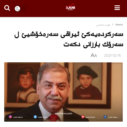
Home
كوردستانى
سه‌ركرده‌یه‌كێ ئیراقی سه‌ره‌خۆشیێ ل
سه‌رۆك بارزانى دكه‌ت
A
2021-02-15
A