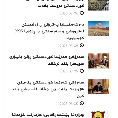
كوردستانێ دروست بكەت
2026-08-06
بەرهەمئینانا په‌ترۆلێ ل زه‌ڤییێن
ئەترووشێ و سەرسنكێ ب ڕێژەیا 95%
كێمبوویە
2026-08-06
سەرۆکێ هەرێما کوردستانێ ڕۆلێ بالیۆزێ
سویسرا بلند نرخاند
2026-08-05
سەرۆکێ هەرێما کوردستانێ پلەیێن
هژمارەكا پلەدارێن جڤاتا ئاسایشێ بلند
كرن
2026-08-05
وەزارەتا پێشمەرگەیی: هژمارتنا خزمەتا