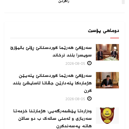
راگرتن
دوماهی پۆست
سەرۆکێ هەرێما کوردستانێ ڕۆلێ بالیۆزێ
سویسرا بلند نرخاند
2026-08-05
سەرۆکێ هەرێما کوردستانێ پلەیێن
هژمارەكا پلەدارێن جڤاتا ئاسایشێ بلند
كرن
2026-08-05
وەزارەتا پێشمەرگەیی: هژمارتنا خزمەتا
سەربازی و ئەمنی سالەک ب دو سالان
هاتە پەسەندكرن