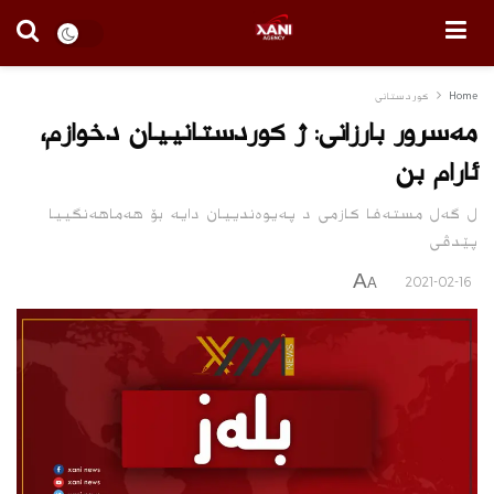
Home
كوردستانى
مەسرور بارزانى: ژ کوردستانییان دخوازم،
ئارام بن
ل گەل مستەفا کازمى د پەیوەندییان دایە بۆ هەماهەنگییا
پێدڤى
A
2021-02-16
A