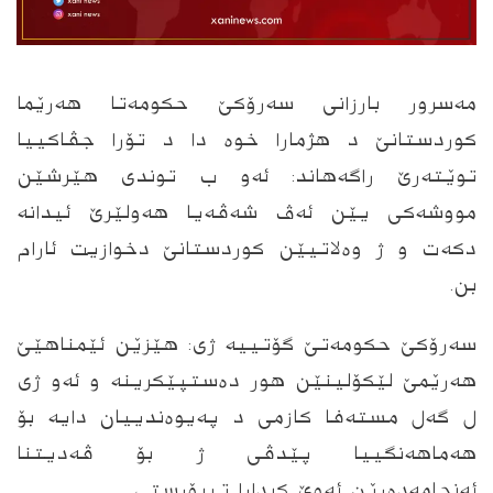
مەسرور بارزانى سەرۆکێ حکومەتا هەرێما
کوردستانێ د هژمارا خوە دا د تۆرا جڤاکییا
توێتەرێ راگەهاند: ئەو ب توندى هێرشێن
مووشەکى یێن ئەڤ شەڤەیا هەولێرێ ئیدانە
دکەت و ژ وەلاتیێن کوردستانێ دخوازیت ئارام
بن.
سەرۆکێ حکومەتێ گۆتییە ژى: هێزێن ئێمناهێێ
هەرێمێ لێکۆلینێن هور دەستپێکرینە و ئەو ژى
ل گەل مستەفا کازمى د پەیوەندییان دایە بۆ
هەماهەنگییا پێدڤى ژ بۆ ڤەدیتنا
ئەنجامەدەرێن ئەوێ کردارا تیرۆرستى