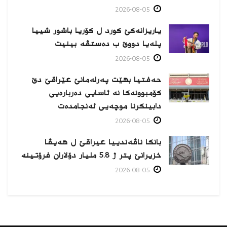
2026-08-05
یاریزانەكێ کورد ل کۆریا باشور شییا
پلەیا دووێ ب دەستڤە بینیت
2026-08-05
حەفتیا بهێت پەرلەمانێ عێراقێ دێ
کۆمبوونەکا نە ئاسایی دەربارەیی
دابینکرنا موچەیی ئەنجامدەت
2026-08-05
بانکا ناڤەندییا عیراقێ ل هەیڤا
خزیرانێ پتر ژ 5.8 ملیار دۆلاران فرۆتینە
2026-08-05