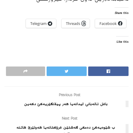
Share this:
Telegram
Threads
Facebook
Like this:
Previous Post
بافل تالەبانى: ئیدانەیا هەر پیلانگێریەکێ دکەین
Next Post
ب شێوەیەکێ دەمکى گەشتێن فرۆکخانەیا هەولێرێ هاتنە