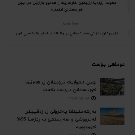
دهۆك.. رێژه‌یا زارۆكێن خازخازۆك ژ هه‌موو باژارێن دی یێن
كوردستانێ كێمتره‌
Next Post
نێچیرڤان بارزانی سەرخوەشی ل مالباتا د. ئارام بالەتەیی کرن
دوماهی پۆست
چین دخوازیت ترۆمێلان ل هەرێما
كوردستانێ دروست بكەت
2026-08-06
بەرهەمئینانا په‌ترۆلێ ل زه‌ڤییێن
ئەترووشێ و سەرسنكێ ب ڕێژەیا 95%
كێمبوویە