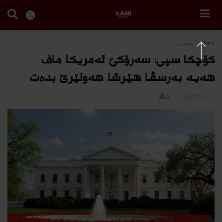
Home
جیهانی
كۆچكا سپى: سه‌رۆكێ ئه‌مریكا ماف
هه‌یه‌ به‌رسڤا هێرشا هه‌ولێرێ بده‌ت
A
2021-02-17
A