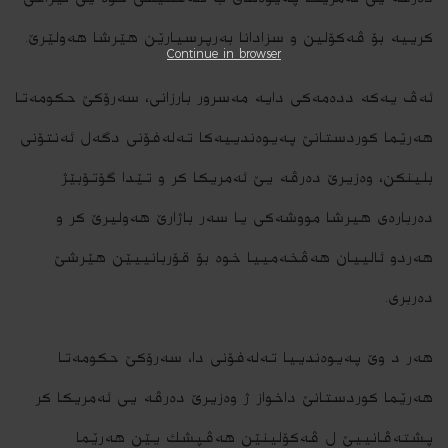
كرییه‌ بۆ ڤه‌كۆلین و سزادانا به‌رپرسیارێن هێرشا هه‌ولێرێ.
Continue in browser
ئه‌ڤ یه‌كه‌ دده‌مه‌كى دایه‌ مه‌سرور بارزانى، سه‌رۆكێ حكومه‌تا
هه‌رێما كوردستانێ په‌یوه‌ندییه‌كا ته‌له‌فۆنى دگه‌ل ئه‌نتۆنى
بلینكن، وه‌زیرێ ده‌رڤه‌ یێ ئه‌مریكا كر و تێدا گۆتۆبێژ
ده‌رباره‌ى هیرشا مووشه‌كى یا سه‌ر باژارێ هه‌ولیرێ ‌كر و
هه‌ردو ئالییان هه‌ڤخه‌مییا خوه‌ بۆ قۆربانییێن هێرشێ
ده‌ربرى.
هه‌ر د وێ په‌یوه‌ندییا ته‌له‌فۆنى دا، سه‌رۆكێ حكومه‌تا
هه‌رێما كوردستانێ داخواز ژ وه‌زیرێ ده‌رڤه‌ یی ئه‌مریكا كر
پشته‌ڤانییێ ل ڤه‌كۆلینێن هه‌ڤپشك یێن هه‌رێما