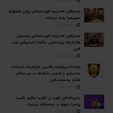
2026-08-06
سەرۆکێ هەرێما کوردستانێ ڕۆلێ بالیۆزێ
سویسرا بلند نرخاند
2026-08-05
سەرۆکێ هەرێما کوردستانێ پلەیێن
هژمارەكا پلەدارێن جڤاتا ئاسایشێ بلند
كرن
2026-08-05
وەزارەتا پێشمەرگەیی: هژمارتنا خزمەتا
سەربازی و ئەمنی سالەک ب دو سالان
هاتە پەسەندكرن
2026-08-05
یاریزانەكێ کورد ل کۆریا باشور شییا
پلەیا دووێ ب دەستڤە بینیت
2026-08-05