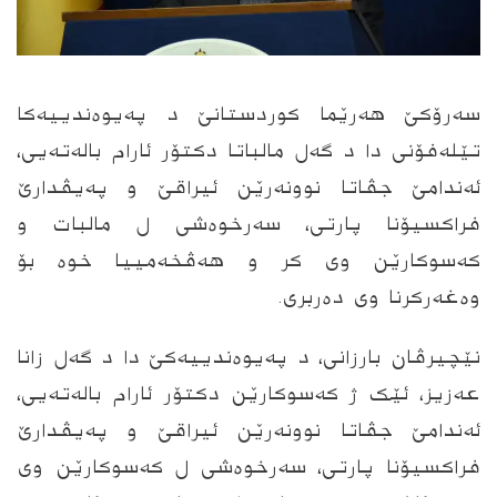
سەرۆکێ ھەرێما کوردستانێ د پەیوەندییەکا
تێلەفۆنی دا د گەل مالباتا دکتۆر ئارام بالەتەیی،
ئەندامێ جڤاتا نوونەرێن ئیراقێ و پەیڤدارێ
فراکسیۆنا پارتی، سەرخوەشی ل مالبات و
کەسوکارێن وی کر و ھەڤخەمییا خوە بۆ
وەغەرکرنا وی دەربری.
نێچیرڤان بارزانی، د پەیوەندییەکێ دا د گەل زانا
عەزیز، ئێک ژ کەسوکارێن دکتۆر ئارام بالەتەیی،
ئەندامێ جڤاتا نوونەرێن ئیراقێ و پەیڤدارێ
فراکسیۆنا پارتی، سەرخوەشی ل کەسوکارێن وی