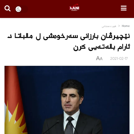
Home
كوردستانى
نێچیرڤان بارزانی سەرخوەشی ل مالباتا د.
ئارام بالەتەیی کرن
A
2021-02-17
A