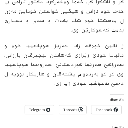
کر و ئاشکرا کر، خەما وەغەرکرنا دکتور ئارامی ب
خەما خوە دزانن و ھیڤیی خواستن خودایێ مەزن
ل بەھشتا خوە شاد بکەت و سەبر و ھەدارێ
بدەت کەسوکارێن وی.
ژ ئالیێ خوەڤە زانا عەزیز سوپاسییا خوە و
مالباتا خودێ ژێرازی گەھاندن نێچیرڤان بارزانی،
سەرۆکێ ھەرێما کوردستانێ، ھەروەسا سوپاسییا
وی کر کو بەردەوام پشتەڤان و ھاریکار بوویە ل
دەمێ نەخۆشیا خودێ ژیرازی.
Share this:
Telegram
Threads
Facebook
Like this: