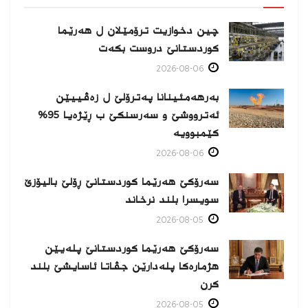
چین دخوازیت ترۆمێلان ل هەرێما
كوردستانێ دروست بكەت
2026-08-06
بەرهەمئینانا په‌ترۆلێ ل زه‌ڤییێن
ئەترووشێ و سەرسنكێ ب ڕێژەیا 95%
كێمبوویە
2026-08-06
سەرۆکێ هەرێما کوردستانێ ڕۆلێ بالیۆزێ
سویسرا بلند نرخاند
2026-08-05
سەرۆکێ هەرێما کوردستانێ پلەیێن
هژمارەكا پلەدارێن جڤاتا ئاسایشێ بلند
كرن
2026-08-05