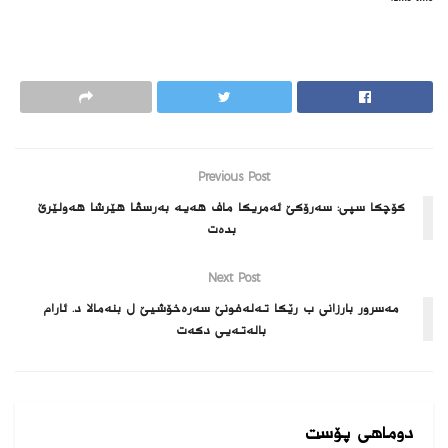
Previous Post
كۆچكا سپى: سه‌رۆكێ ئه‌مریكا ماف هه‌یه‌ به‌رسڤا هێرشا هه‌ولێرێ
بده‌ت
Next Post
مه‌سرور بارزانی ب رێكا ته‌له‌فونێ سه‌ره‌خۆشیێ ل بنه‌مالا د. ئارام
باله‌ته‌یى دكه‌ت
دوماهی پۆست