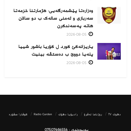
وەزارەتا پێشمەرگەیی: هژمارتنا خزمەتا
سەربازی و ئەمنی سالەک ب دو سالان
هاتە پەسەندكرن
2026-08-05
یاریزانەكێ کورد ل کۆریا باشور شییا
پلەیا دووێ ب دەستڤە بینیت
2026-08-05
دھوك TV
روژناما ئەڤرۆ
رادیۆیا دهۆك
Radio Garden
كوڤارا سڤۆره‌
پەیوەندی : 07507464554