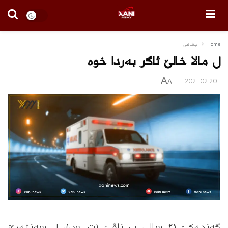
Home
جڤاكی
ل مالا خالێ ئاگر به‌ردا خوه‌
A
2021-02-20
A
گەنجەکێ ٢١ سالی ب ناڤێ (ت. س)، ل سەنتەرێ