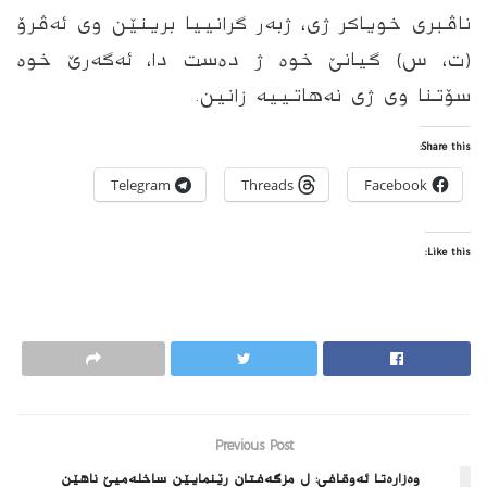
ناڤبری خویاکر ژی، ژبەر گرانییا برینێن وی ئەڤرۆ
(ت، س) گیانێ خوه‌ ژ دەست دا، ئەگەرێ خوە
سۆتنا وی ژی نەهاتییە زانین.
Share this:
Telegram
Threads
Facebook
Like this:
Previous Post
وه‌زاره‌تا ئه‌وقافی: ل مزگه‌فتان رێنمایێن ساخله‌میێ ناهێن