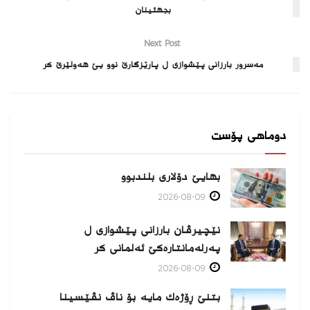
بجهئینان
Next Post
مه‌سرور بارزانی پێشوازی ل پارێزگارێ نوو یێ هه‌ولێرێ كر
دوماهی پۆست
بهایێ دۆلاری بلندبوو
2026-08-09
نێچیرڤان بارزانی پێشوازی ل
پەرلەمانتارەكێ ئەلمانی كر
2026-08-09
بتنێ ڕۆژەك مایە بۆ ناڤ نڤێسینا