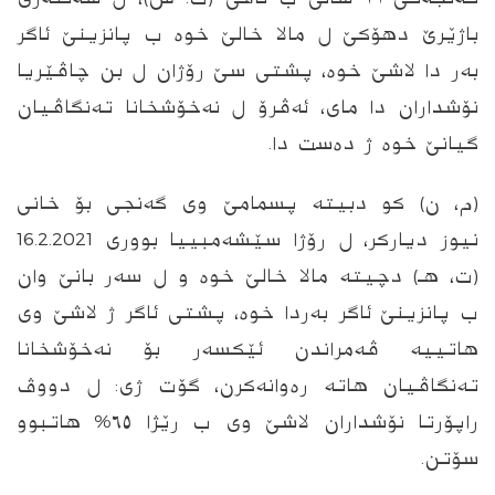
باژێرێ دهۆکێ ل مالا خالێ خوه‌ ب پانزینێ ئاگر
بەر دا لاشێ خوه‌، پشتی سێ رۆژان ل بن چاڤێریا
نۆشداران دا مای، ئەڤرۆ ل نەخۆشخانا تەنگاڤیان
گیانێ خوه‌ ژ دەست دا.
(م، ن) کو دبیتە پسمامێ وی گەنجی بۆ خانی
نیوز دیارکر، ل رۆژا سێشەمبییا بووری 16.2.2021
(ت، هـ) دچیتە مالا خالێ خوه‌ و ل سەر بانێ وان
ب پانزینێ ئاگر بەردا خوه‌، پشتی ئاگر ژ لاشێ وی
هاتییە ڤەمراندن ئێکسەر بۆ نەخۆشخانا
تەنگاڤیان هاتە ره‌وانەکرن، گۆت ژی: ل دووڤ
راپۆرتا نۆشداران لاشێ وی ب رێژا ٦٥٪ هاتبوو
سۆتن.