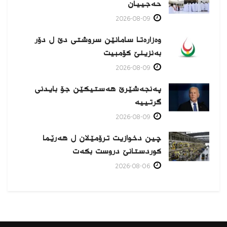
حەجییان
2026-08-09
وەزارەتا سامانێن سروشتی دێ ل دۆر
بەنزینێ كۆمبیت
2026-08-09
پەنجەشێرێ هەستیكێن جۆ بایدنی
گرتییە
2026-08-09
چین دخوازیت ترۆمێلان ل هەرێما
كوردستانێ دروست بكەت
2026-08-06