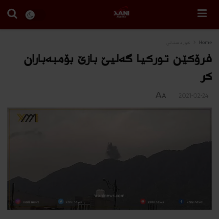
Home
كوردستانى
فرۆکێن تورکیا گەلیێ بازێ بۆمبەباران
کر
A
2021-02-24
A