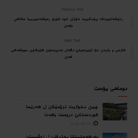
Previous Post
رەوشەنبیرەک: پێدڤییە خێزان خوە فێری رەوشەنبیرییا جڤاکی
بکەن
Next Post
كازمى و بایدن دێ لێپرسینێ دگه‌ل به‌رپرسێن هێرشێن مووشه‌كى
كه‌ن
دوماهی پۆست
چین دخوازیت ترۆمێلان ل هەرێما
كوردستانێ دروست بكەت
2026-08-06
بەرهەمئینانا په‌ترۆلێ ل زه‌ڤییێن