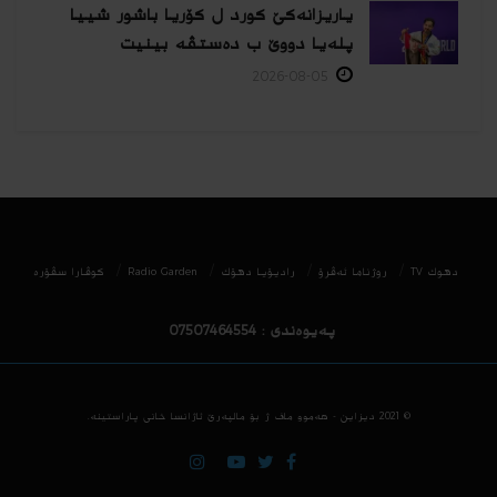
یاریزانەكێ کورد ل کۆریا باشور شییا
پلەیا دووێ ب دەستڤە بینیت
2026-08-05
دھوك TV
روژناما ئەڤرۆ
رادیۆیا دهۆك
Radio Garden
كوڤارا سڤۆره‌
پەیوەندی : 07507464554
© 2021
دیزاین - هه‌موو ماف ژ بۆ مالپه‌رێ ئاژانسا خانی پاراستینه‌.