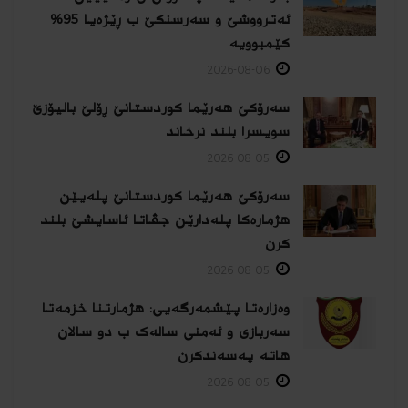
ئەترووشێ و سەرسنكێ ب ڕێژەیا 95%
كێمبوویە
2026-08-06
سەرۆکێ هەرێما کوردستانێ ڕۆلێ بالیۆزێ
سویسرا بلند نرخاند
2026-08-05
سەرۆکێ هەرێما کوردستانێ پلەیێن
هژمارەكا پلەدارێن جڤاتا ئاسایشێ بلند
كرن
2026-08-05
وەزارەتا پێشمەرگەیی: هژمارتنا خزمەتا
سەربازی و ئەمنی سالەک ب دو سالان
هاتە پەسەندكرن
2026-08-05