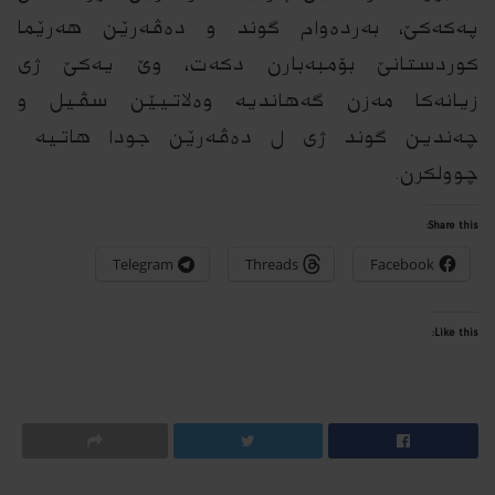
په‌كه‌كێ، به‌رده‌وام گوند و ده‌ڤه‌رێن هه‌رێما
كوردستانێ بۆمبه‌بارن دكه‌ت، وێ یه‌كێ ژى
زیانه‌كا مه‌زن گه‌هاندیه‌ وه‌لاتیێن سڤیل و
چه‌ندین گوند ژى ل ده‌ڤه‌رێن جودا هاتیه‌
چوولكرن.
Share this:
Telegram
Threads
Facebook
Like this: