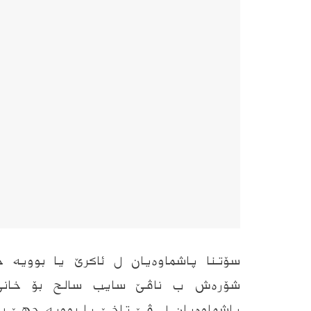
سۆتنا پاشماوەیان ل ئاکرێ یا بوویە ج
شۆره‌ش ب ناڤێ سایب سالح بۆ خانی
پاشماوەیان ل ڤێ تاخێ یا بوویە جهێ بێز