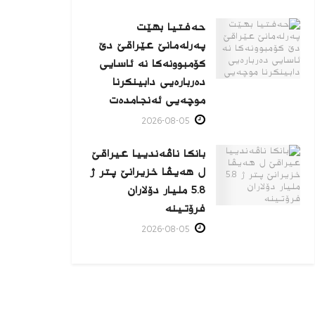
حەفتیا بهێت
پەرلەمانێ عێراقێ دێ
کۆمبوونەکا نە ئاسایی
دەربارەیی دابینکرنا
موچەیی ئەنجامدەت
2026-08-05
بانکا ناڤەندییا عیراقێ
ل هەیڤا خزیرانێ پتر ژ
5.8 ملیار دۆلاران
فرۆتینە
2026-08-05