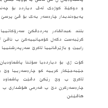
و دوکێلا کوژەک ئەڤ دیاردە بۆ چەندی
پەیوەندیدار چارەسەر یەک بۆ ڤێ پرسێ 
بلند عبدالقادر بەردەڤکێ سەرۆکاتییا ب
رابیت و باژێرڤانییا ئاکرێ سەرپەرشتییا
گۆت ژى: بۆ دیارده‌یا سۆتنا پاشماوەیا
جێبەجێکار کرییە کو چارەسەرییا وێ 
ئاکرێ ب وێ رێکێ دڤێت پاشماوە ب
چارەسەرکرن دێ ب فەرمی هۆشداری ب وا
هاڤێتن.