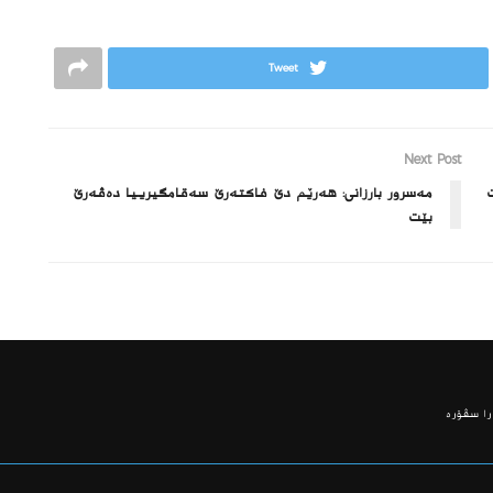
Tweet
Next Post
مه‌سرور بارزانى: هەرێم دێ فاکتەرێ سەقامگیرییا ده‌ڤه‌رێ
بێت
ا سڤۆره‌