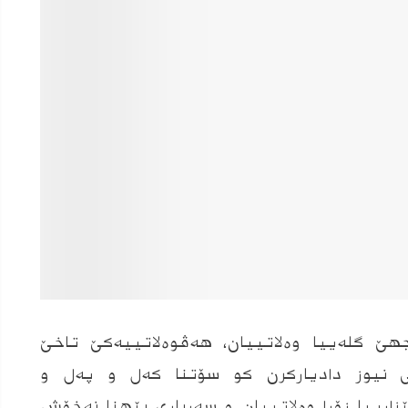
هێ گلەییا وەلاتییان، هەڤوەلاتییەکێ تاخێ
 نیوز دادیارکرن کو سۆتنا کەل و پەل و
ارییا زۆرا وەلاتییان و سەرباری بێهنا نەخۆش