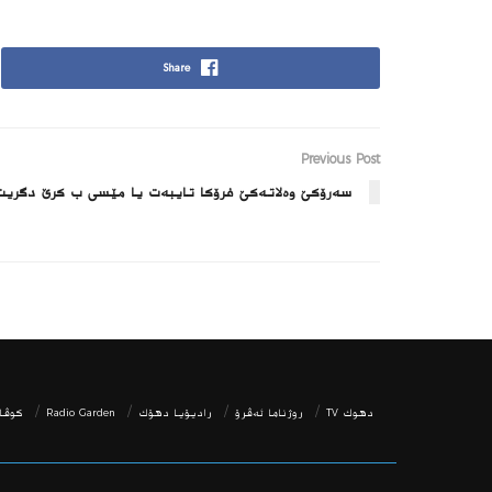
Share
Previous Post
سه‌رۆكێ وه‌لاته‌كێ فرۆكا تایبه‌ت یا مێسی ب ‌كرێ دگریت
دھوك TV
روژناما ئەڤرۆ
رادیۆیا دهۆك
Radio Garden
كوڤار