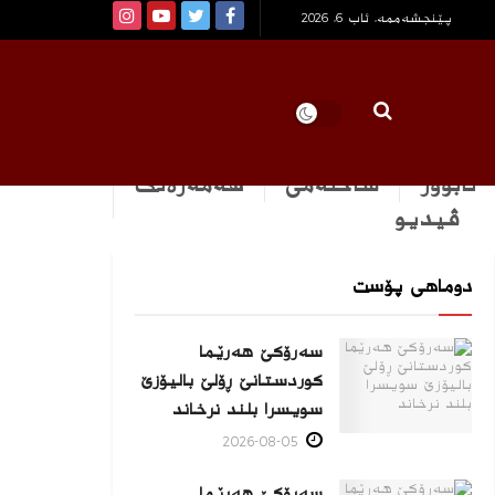
پێنجشەممە, ئاب 6, 2026
ئابوور
ساخله‌می
هه‌مه‌ره‌نگ
ڤیدیو
دوماهی پۆست
سەرۆکێ هەرێما
کوردستانێ ڕۆلێ بالیۆزێ
سویسرا بلند نرخاند
2026-08-05
سەرۆکێ هەرێما