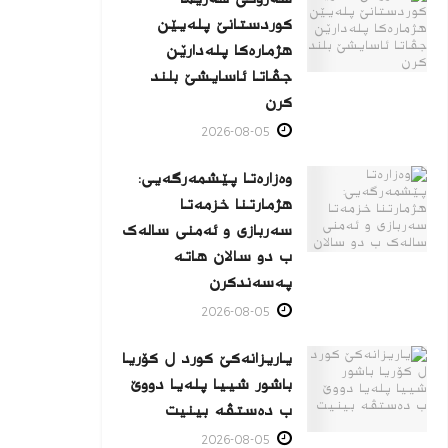
کوردستانێ پلەیێن
هژمارەكا پلەدارێن
جڤاتا ئاسایشێ بلند
كرن
2026-08-05
وەزارەتا پێشمەرگەیی:
هژمارتنا خزمەتا
سەربازی و ئەمنی سالەک
ب دو سالان هاتە
پەسەندكرن
2026-08-05
یاریزانەكێ کورد ل کۆریا
باشور شییا پلەیا دووێ
ب دەستڤە بینیت
2026-08-05