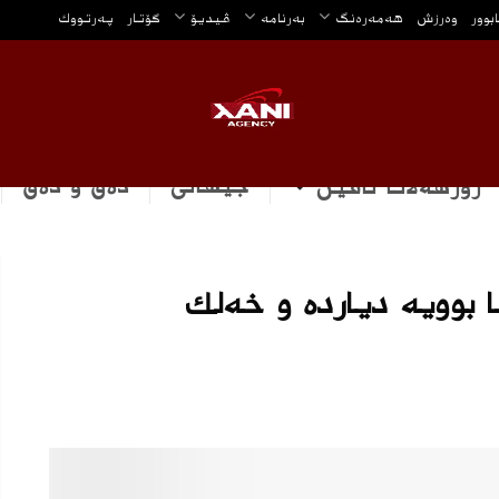
ابوور
وه‌رزش
هه‌مه‌ره‌نگ
بەرنامە
ڤیدیۆ
گۆتار
په‌رتووك
جیهانی
دەق و دەق
رۆژهه‌لاتا ناڤین
 بوویە دیاردە و خه‌لك