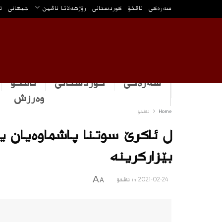
سه‌ره‌كی
ناڤخۆ
كوردستانى
رۆژهه‌لاتا ناڤین
جیهانی
ئ
سەرەکی
كوردستانى
ناڤخۆ
وه‌رزش
Home
ناڤخۆ
ل ئاکرێ سوتنا پاشماوەیان یا
بێزاركرینه‌
A
2021-02-24
in
ناڤخۆ
A