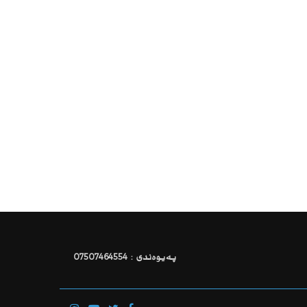
پەیوەندی : 07507464554