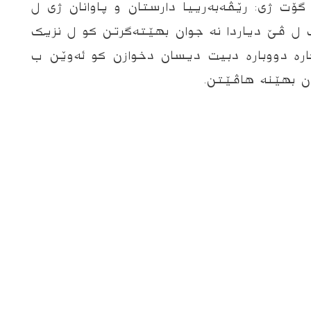
 گۆت ژى: رێڤەبەرییا دارستان و پاوانان ژی ل
 ل ڤێ دیاردا نە جوان بهێتەگرتن کو ل نزیک
ارە دووبارە دبیت دیسان دخوازن کو ئەوێن ب
ن بهێنە هاڤێتن.