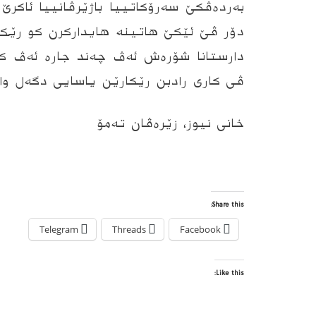
بەردەڤکێ سەرۆکاتییا باژێرڤانییا ئاکرێ
دۆر ڤێ ئێکێ هاتینە هایدارکرن کو رێک
دارستانا شۆره‌ش ئەڤ چەند جارە ئەڤ ک
ڤی کاری رادبن رێکارێن یاسایی دگەل وا
خانى نیوز، زێره‌ڤان ته‌مۆ
Share this:
Telegram
Threads
Facebook
Like this: