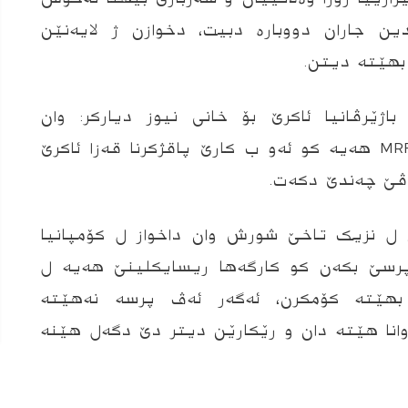
ن جاران دووبارە دبیت، دخوازن ژ لایەنێن
بهێتە دیتن.
اژێرڤانیا ئاکرێ بۆ خانی نیوز دیاركر: وان
گرێبەست دگەل کۆمپانییەکێ ب ناڤێ MRF هەیە کو ئەو ب کارێ پاقژکرنا قەزا ئاکرێ
 ڤێ چەندێ دکەت.
ن ل نزیک تاخێ شورش وان داخواز ل کۆمپانیا
پرسێ بکەن کو کارگەها ریسایکلینێ هەیە ل
هێتە کۆمکرن، ئەگەر ئەڤ پرسە نەهێتە
نا هێتە دان و رێکارێن دیتر دێ دگەل هێنە