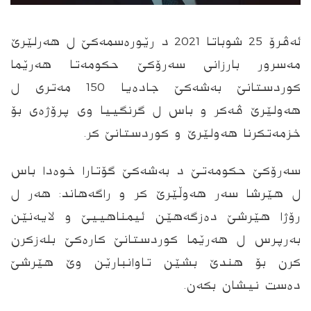
ئه‌ڤرۆ 25 شوباتا 2021 د رێوره‌سمه‌كێ ل هه‌رلێرێ
مه‌سرور بارزانى سه‌رۆكێ حكومه‌تا هه‌رێما
كوردستانێ به‌شه‌كێ جاده‌یا 150 مه‌ترى ل
هه‌ولێرێ ڤه‌كر و باس ل گرنگییا وى پرۆژه‌ى بۆ
خزمه‌تكرنا هه‌ولێرێ و كوردستانێ كر.
سه‌رۆكێ حكومه‌تێ د به‌شه‌كێ گۆتارا خوه‌دا باس
ل هێرشا سه‌ر هه‌وڵێرێ كر و راگه‌هاند: هه‌ر ل
رۆژا هێرشێ ده‌زگه‌هێن ئیمناهییێ و لایه‌نێن
به‌رپرس ل هه‌رێما كوردستانێ كاره‌كێ بله‌زكرن
كرن بۆ هندێ بشێن تاوانبارێن وێ هێرشێ
ده‌ست نیشان بكه‌ن.