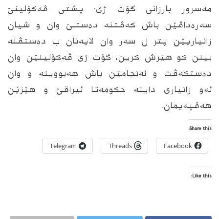
مه‌سرور بارزانى گۆت ژى: پشتى ڤه‌كۆلینێ
سه‌ره‌داڤێن باش كه‌ڤتنه‌ ده‌ستـێ وان و شیان
زانیاریێن پتر ل سه‌ر وان لایه‌نان ب ده‌ستڤنه‌
بینن كو هێرش كرین، گۆت ژى ڤه‌كۆلینێن وان
ده‌ستكه‌ڤت و ئه‌نجامێن باش هه‌بووینه و وان
ئه‌و زانیارى داینه‌ حكومه‌تا ئیراقێ و هێزێن
هه‌ڤپه‌یمان.
Share this:
Telegram
Threads
Facebook
Like this: