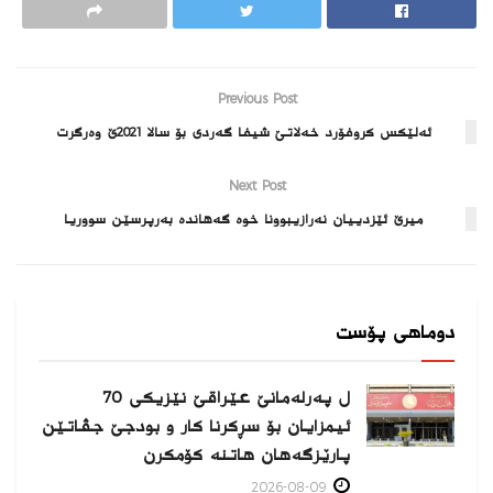
Previous Post
ئه‌لێكس كروفۆرد خه‌لاتێ شیفا گه‌ردى بۆ سالا 2021ێ وه‌رگرت
Next Post
میرێ ئێزدییان نه‌رازیبوونا خوه‌ گه‌هانده‌ بەرپرسێن سووریا
دوماهی پۆست
ل پەرلەمانێ عێراقێ نێزیکی 70
ئیمزایان بۆ سڕکرنا کار و بودجێ جڤاتێن
پارێزگەهان هاتنە کۆمکرن
2026-08-09