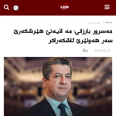
Home
كوردستانى
مه‌سرور بارزانى: مه‌ لایه‌نێ هێرشكه‌رێ
سه‌ر هه‌ولێرێ ئاشكه‌راكر
A
2021-02-25
A