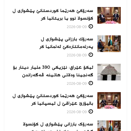
سەرۆکێ هەرێما کوردستانێ پێشوازی ل
کۆنسولا نوو یا بریتانیا کر
2026-08-09
سەرۆك بارزانی پێشوازی ل
پەرلەمانتارەكێ ئەلمانیا كر
2026-08-09
ئیکۆ عێراق: نێزیکی 390 ملیار دینار بۆ
گەنجینا وەلاتی هاتینە ڤەگەراندن
2026-08-09
سەرۆکێ هەرێما کوردستانێ پێشوازی ل
بالیۆزێ عێراقێ ل ئیسپانیا كر
2026-08-09
سەرۆک بارزانی پێشوازی ل کۆنسولا