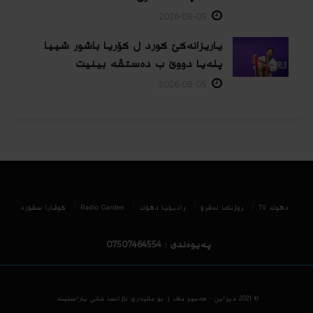
2026-08-05
یاریزانەكێ کورد ل کۆریا باشور شییا
پلەیا دووێ ب دەستڤە بینیت
2026-08-05
دھوك TV
روژناما ئەڤرۆ
رادیۆیا دهۆك
Radio Garden
كوڤارا سڤۆره‌
پەیوەندی : 07507464554
© 2021
دیزاین - هه‌موو ماف ژ بۆ مالپه‌رێ ئاژانسا خانی پاراستینه‌.