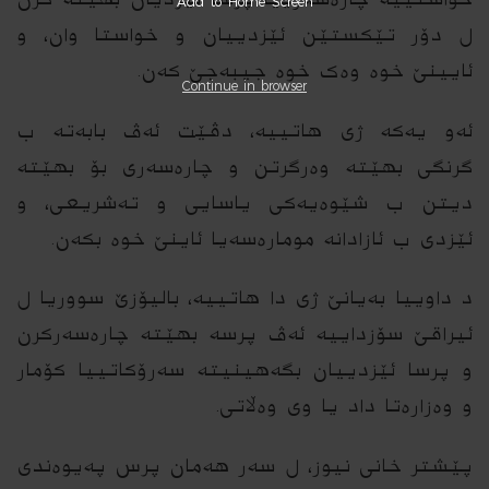
Add to Home Screen
ل دۆر تێکستێن ئێزدییان و خواستا وان، و
ئایینێ خوه ‌وەک خوه‌ جیبەجێ کەن.
Continue in browser
ئەو یەکە ژی هاتییە، دڤێت ئەڤ بابەتە ب
گرنگی بهێتە وەرگرتن و چارەسەری بۆ بهێتە
دیتن ب شێوەیەکی یاسایی و تەشریعی، و
ئێزدی ب ئازادانە مومارەسەیا ئاینێ خوه‌ بکەن.
د داوییا بەیانێ ژی دا هاتییە، بالیۆزێ سووریا ل
ئیراقێ سۆزداییە ئەڤ پرسە بهێتە چارەسەرکرن
و پرسا ئێزدییان بگەهینیتە سەرۆکاتییا کۆمار
و وەزارەتا داد یا وی وەڵاتی.
پێشتر خانی نیوز، ل سەر هەمان پرس پەیوەندی