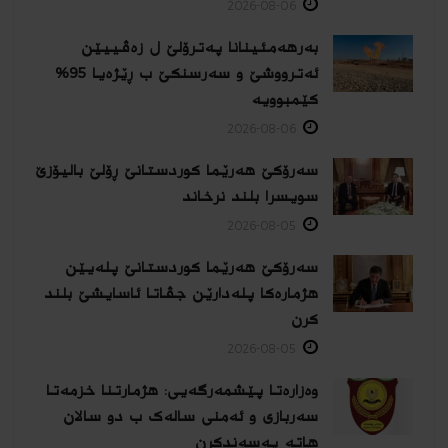
2026-08-06
بەرهەمئینانا په‌ترۆلێ ل زه‌ڤییێن
ئەترووشێ و سەرسنكێ ب ڕێژەیا 95%
كێمبوویە
2026-08-06
سەرۆکێ هەرێما کوردستانێ ڕۆلێ بالیۆزێ
سویسرا بلند نرخاند
2026-08-05
سەرۆکێ هەرێما کوردستانێ پلەیێن
هژمارەكا پلەدارێن جڤاتا ئاسایشێ بلند
كرن
2026-08-05
وەزارەتا پێشمەرگەیی: هژمارتنا خزمەتا
سەربازی و ئەمنی سالەک ب دو سالان
هاتە پەسەندكرن