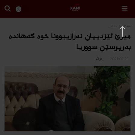
Home
جڤاكی
میرێ ئێزدییان نه‌رازیبوونا خوه‌ گه‌هانده‌
بەرپرسێن سووریا
A
2021-02-25
A