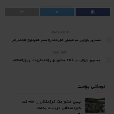
Previous Post
مه‌سرور بارزانى: مه‌ لایه‌نێ هێرشكه‌رێ سه‌ر هه‌ولێرێ ئاشكه‌راكر
Next Post
مه‌سرور بارزانى: جادا 150 مه‌ترى بۆ پێكڤه‌گرێدانا پارێزگه‌هانه‌
دوماهی پۆست
چین دخوازیت ترۆمێلان ل هەرێما
كوردستانێ دروست بكەت