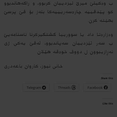
ب وەکیلێ میرێ ئیزدییان کربوو، و راگەهاندبوو
کو پێدڤییە چارەسەریییەکا بلەز بۆ ڤێ پرسێ
بهێتە کرن.
وەزارەتا داد یا سوورییا گشتگیركرنا ناسنامەیێ
ب سەر ئێزدییان سەپاندبوو، ئەڤێ یەکی ژی
نەڕازیبوون ل دووڤ خوه‌ڤە هێلان.
خانی نیوز، کاروان باعەدری
Share this:
Telegram
Threads
Facebook
Like this: