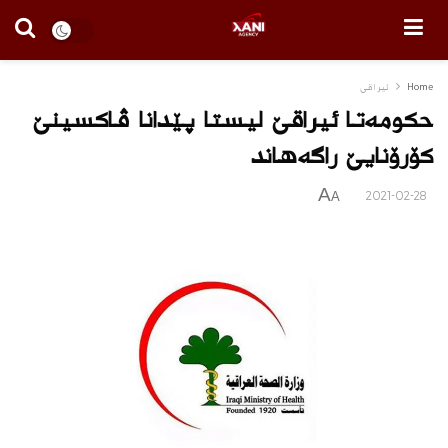
Home
ئیراقی
حکومەتا ئیراقێ لیستا پێدانا ڤاکسینێ
کۆرۆنایێ راگەھاند
A
2021-02-28
A