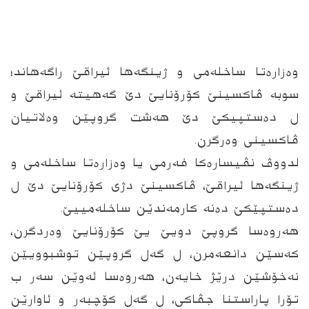
وەزارەتا ساخلەمی و ژینگەھا ئیراقێ راگەھاند؛
سوبە ڤاکسینێ کۆرۆنایێ دێ گەھیتە ئیراقێ و
ل دەستپیکێ دێ ھەشت گروپێن وەلاتیان
ڤاکسینی وەرگرن.
لدووڤ نڤیسارەکا فەرمی یا وەزارەتا ساخلەمی و
ژینگەھا ئیراقێ، ڤاکسینێ دژی کۆرۆنایێ دێ ل
دەستپێکێ دەنە کارمەندێن ساخلەمییێ.
ھەروەسا گروپێ دویێ یێ کۆرۆنایێ وەردگرن،
کەسێن دانعەمرن، ل گەل گروپێن توشبوویێن
نەخۆشێن درێژ خایەن، ھەروەسا ئەوێن سەر ب
تۆرا پاراستنا جڤاکی، ل گەل کۆچبەر و ئاوارێن