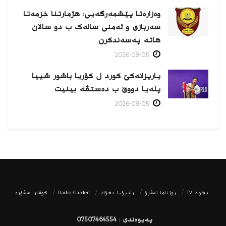
وەزارەتا پێشمەرگەیی: هژمارتنا خزمەتا
سەربازی و ئەمنی سالەک ب دو سالان
هاتە پەسەندكرن
2026-08-05
یاریزانەكێ کورد ل کۆریا باشور شییا
پلەیا دووێ ب دەستڤە بینیت
2026-08-05
دھوك TV
روژناما ئەڤرۆ
رادیۆیا دهۆك
Radio Garden
كوڤارا سڤۆره‌
پەیوەندی : 07507464554