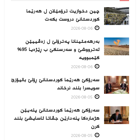
چین دخوازیت ترۆمێلان ل هەرێما
كوردستانێ دروست بكەت
2026-08-06
بەرهەمئینانا په‌ترۆلێ ل زه‌ڤییێن
ئەترووشێ و سەرسنكێ ب ڕێژەیا 95%
كێمبوویە
2026-08-06
سەرۆکێ هەرێما کوردستانێ ڕۆلێ بالیۆزێ
سویسرا بلند نرخاند
2026-08-05
سەرۆکێ هەرێما کوردستانێ پلەیێن
هژمارەكا پلەدارێن جڤاتا ئاسایشێ بلند
كرن
2026-08-05