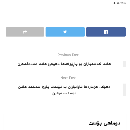
Like this:
Previous Post
ھاتنا گەشتیاران بۆ پاڕێزگەھا دھۆکێ ھاتە قەدەغەکرن
Next Post
دھۆک.. ھژمارەکا تاوانباران ب تۆمەتا پارێ سەختە ھاتن
دەستەسەرکرن
دوماهی پۆست