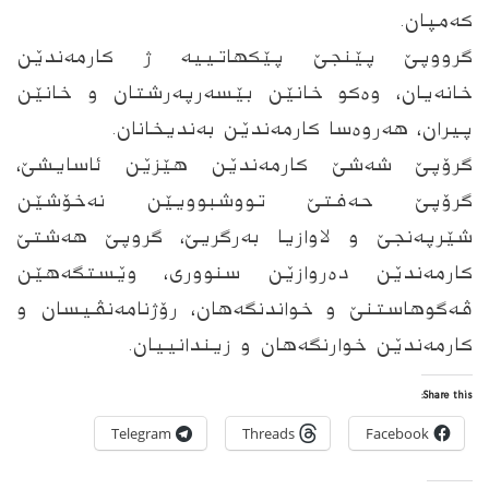
کەمپان.
گرووپێ پێنجێ پێکھاتییە ژ کارمەندێن
خانەیان، وەکو خانێن بێسەرپەرشتان و خانێن
پیران، ھەروەسا کارمەندێن بەندیخانان.
گرۆپێ شەشێ کارمەندێن ھێزێن ئاسایشێ،
گرۆپێ حەفتێ تووشبوویێن نەخۆشێن
شێرپەنجێ و لاوازیا بەرگریێ، گروپێ ھەشتێ
کارمەندێن دەروازێن سنووری، وێستگەھێن
ڤەگوھاستنێ و خواندنگەھان، رۆژنامەنڤیسان و
کارمەندێن خوارنگەھان و زیندانییان.
Share this:
Telegram
Threads
Facebook