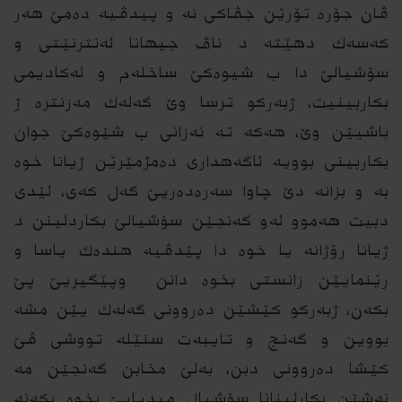
ڤان جۆره‌ تۆرێن جڤاكى نه‌ و پیدڤیه‌ ده‌مێ هه‌ر
كه‌سه‌ك دهێته‌ د ناڤ جیهانا ئه‌نترنێتى و
سۆشیالێ دا ب شیوه‌كێ ساخله‌م و ئه‌كادیمی
بكاربینیت، ژبه‌ركو ‌ترسا وێ گه‌له‌ك مه‌زنتره‌ ژ
باشیێن وێ، هه‌كه‌ ته‌ نه‌زانى ب شێوه‌كێ جوان
بكاربینى بوویه‌ ئاگه‌هدارى ده‌مژمێرێن ژیانا خوه‌
به‌ و بزانه‌ دێ چاوا سه‌ره‌ده‌ریێ گه‌ل كه‌ى، ئێدى
دبیت هه‌موو ئه‌و گه‌نجێن سۆشیالێ بكاردئینن د
ژیانا رۆژانه ‌یا خوه‌ دا پێدڤیه‌ هنده‌ك یاسا و
رێنمایێن زانستى بخوه‌ دانن وپێگیریێ پێ
بكه‌ن، ژبه‌ركو كێشێن ده‌روونى گه‌له‌ك یێن مشه‌
بووین و گه‌نج و تایبه‌ت سنێله‌ تووشى ڤێ
كێشا ده‌روونى دبن، به‌لێ مخابن گه‌نجێن مه‌
نه‌شێن بكارئینانا سۆشیال میدیایێ بخوه‌ بكه‌نه‌