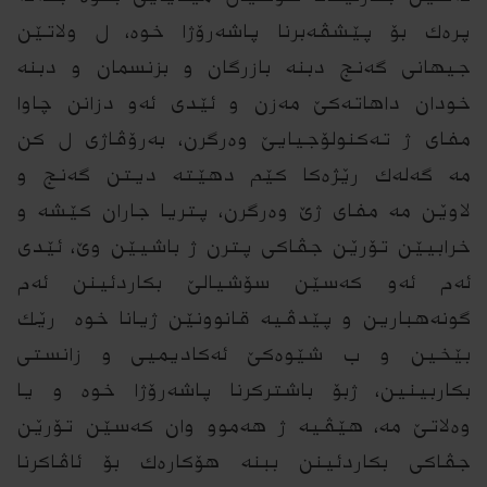
پره‌ك بۆ پێشڤه‌برنا پاشه‌رۆژا خوه‌، ل ولاتێن
جیهانی گه‌نج دبنه‌ بازرگان و بزنسمان و دبنه‌
خودان داهاته‌كێ مه‌زن و ئێدى ئه‌و دزانن چا‌وا
مفاى ژ ته‌كنولۆجیایێ وه‌رگرن، به‌رۆڤاژى ل كن
مه‌ گه‌له‌ك رێژه‌كا كێم دهێته‌ دیتن گه‌نج و
لاوێن مه‌ مفاى ژێ وه‌رگرن، پتریا جاران كێشه‌ و
خرابیێن تۆرێن جڤاكى پترن ژ باشیێن وێ، ئێدى
ئه‌م ئه‌و كه‌سێن سۆشیالێ بكاردئینن ئه‌م
گونه‌هبارین و پێدڤیه‌ قانوونێن ژیانا خوه‌ رێك
بێخین و ب شێوه‌كێ ئه‌كادیمیى و زانستى
بكاربینین، ژبۆ باشتركرنا پاشه‌رۆژا خوه‌ و یا
وه‌لاتێ مه،‌ هێڤیه‌ ژ هه‌موو وان كه‌سێن تۆرێن
جڤاكى بكاردئینن ببنه‌ هۆكاره‌ك بۆ ئاڤاكرنا