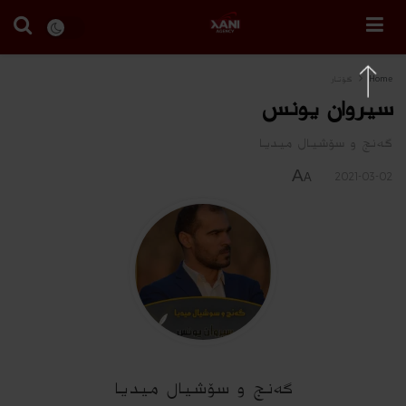
Home
گۆتار
سیروان یونس
گه‌نج و سۆشیال میدیا
A
2021-03-02
A
گه‌نج و سۆشیال میدیا