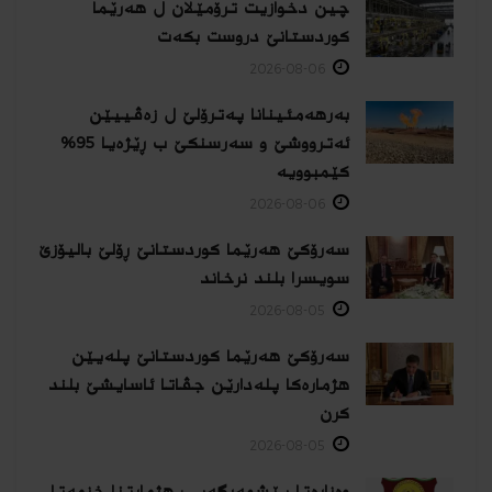
چین دخوازیت ترۆمێلان ل هەرێما
كوردستانێ دروست بكەت
2026-08-06
بەرهەمئینانا په‌ترۆلێ ل زه‌ڤییێن
ئەترووشێ و سەرسنكێ ب ڕێژەیا 95%
كێمبوویە
2026-08-06
سەرۆکێ هەرێما کوردستانێ ڕۆلێ بالیۆزێ
سویسرا بلند نرخاند
2026-08-05
سەرۆکێ هەرێما کوردستانێ پلەیێن
هژمارەكا پلەدارێن جڤاتا ئاسایشێ بلند
كرن
2026-08-05
وەزارەتا پێشمەرگەیی: هژمارتنا خزمەتا