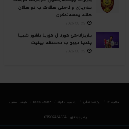
سەربازی و ئەمنی سالەک ب دو سالان
هاتە پەسەندكرن
2026-08-05
یاریزانەكێ کورد ل کۆریا باشور شییا
پلەیا دووێ ب دەستڤە بینیت
2026-08-05
دھوك TV
روژناما ئەڤرۆ
رادیۆیا دهۆك
Radio Garden
كوڤارا سڤۆره‌
پەیوەندی : 07507464554