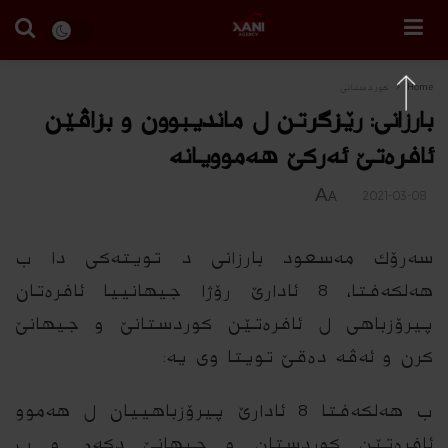
Home
كوردستانى
بارزانی: رێزگرتن ل ماندیبوون و بزاڤێن
ئافره‌تێ ئه‌ركێ هه‌موویانه‌
A
2021-03-08
A
سه‌رۆك مه‌سعود بارزانی د تویته‌كی دا ب
هه‌لكه‌فتا، 8 ئادارێ رۆژا جیهانییا ئافره‌تان
پیرۆزباهی ل ئافره‌تێن كوردستانێ و جیهانێ
كرن و ئه‌ڤه‌ ده‌قێ تویتا وی یه‌:
ب هه‌لكه‌فتا 8 ئادارێ پیرۆزباهییان ل هه‌موو
ئافره‌تێن كوردستان و جیهانێ دكه‌م و ب