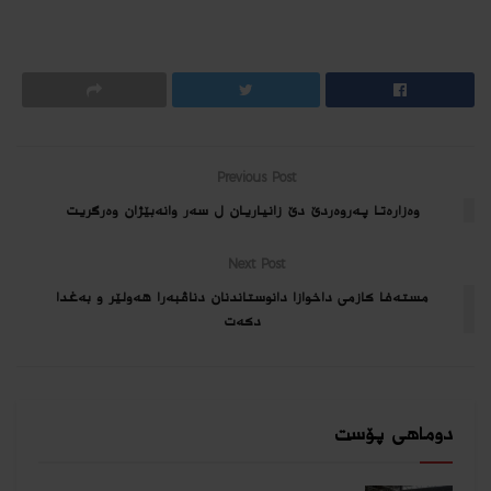
Previous Post
وەزارەتا پەروەردێ دێ زانیاریان ل سەر وانەبێژان وەرگریت
Next Post
مسته‌فا كازمى داخوازا دانوستاندنان دناڤبه‌را هه‌ولێر و به‌غدا
دكه‌ت
دوماهی پۆست