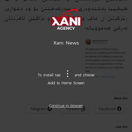
هیڤییا به‌خته‌وه‌ری و سه‌ركه‌فتنێ بۆ وه‌ دخوازم،
رێزگرتن ل ماف و ماندیبوون و بزاڤێن ئافره‌تان
ئه‌ركێ هه‌موویانه‌.
Xani News
To install tap
and choose
Add to Home Screen
Share this:
Continue in browser
Telegram
Threads
Facebook
Like this: