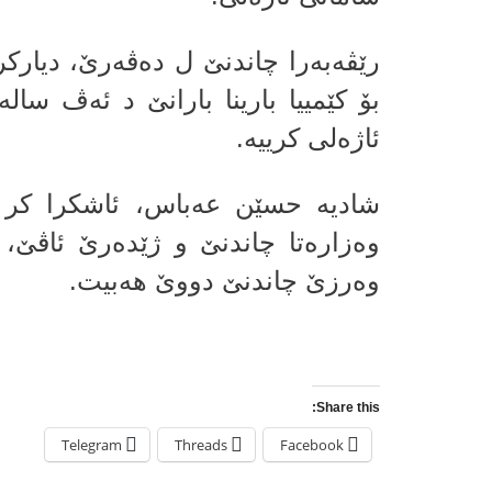
رێڤەبەرا چاندنێ ل دەڤەرێ، دیارک
بۆ کێمییا بارینا بارانێ د ئەڤ سا
ئاژەلی کرییە.
شادیە حسێن عەباس، ئاشکرا کر ک
وەزارەتا چاندنێ و ژێدەرێ ئاڤێ، و
وەرزێ چاندنێ دووێ ھەبیت.
Share this:
Telegram
Threads
Facebook