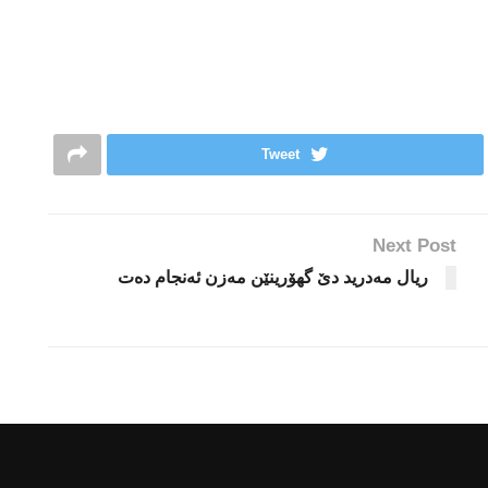
Tweet
Next Post
ریال مەدرید دێ گهۆرینێن مه‌زن ئه‌نجام ده‌ت