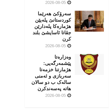
2026-08-05
سەرۆکێ هەرێما
کوردستانێ پلەیێن
هژمارەكا پلەدارێن
جڤاتا ئاسایشێ بلند
كرن
2026-08-05
وەزارەتا
پێشمەرگەیی:
هژمارتنا خزمەتا
سەربازی و ئەمنی
سالەک ب دو سالان
هاتە پەسەندكرن
2026-08-05