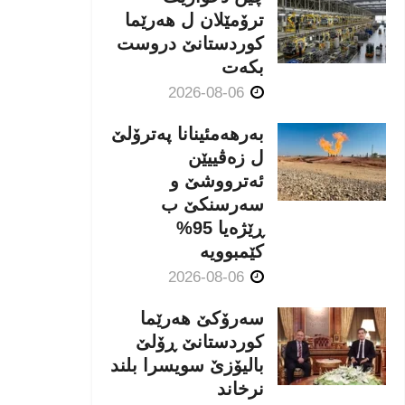
ترۆمێلان ل هەرێما
كوردستانێ دروست
بكەت
2026-08-06
بەرهەمئینانا په‌ترۆلێ
ل زه‌ڤییێن
ئەترووشێ و
سەرسنكێ ب
ڕێژەیا 95%
كێمبوویە
2026-08-06
سەرۆکێ هەرێما
کوردستانێ ڕۆلێ
بالیۆزێ سویسرا بلند
نرخاند