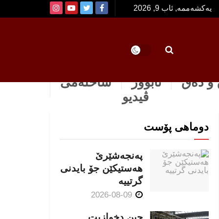
یەکشەممە, ئاب 9, 2026
و دەق
ئابوور
ساخله‌می
ڤیدیو
دوماهی پۆست
پەنجەشێرێ
هەستیكێن جۆ بایدنی
گرتییە
2026-08-09
چین دخوازیت