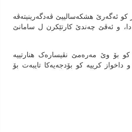
ر کو ئەگەرێ ھشکەسالییێ ڤەدگەرینیتەڤە
لەدا، و ئەڤێ چەندێ کارتێکرن ل سامانێ
و بۆ وێ مەرەمێ نڤیسارەک ھنارتییە
 داخواز کرییە کو بۆدجەیەکا تایبەت بۆ