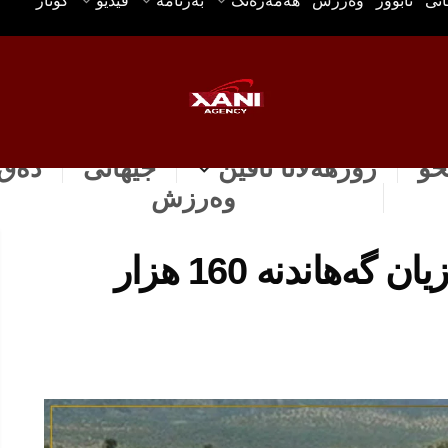
انی
ئابوور
وه‌رزش
هه‌مه‌ره‌نگ
بەرنامە
ڤیدیۆ
گۆتار
خۆ
رۆژهه‌لاتا ناڤین
جیهانی
دەق 
وه‌رزش
گەرمیان: ھشکە سالییێ زیان گەھاندنە 160 ھزار