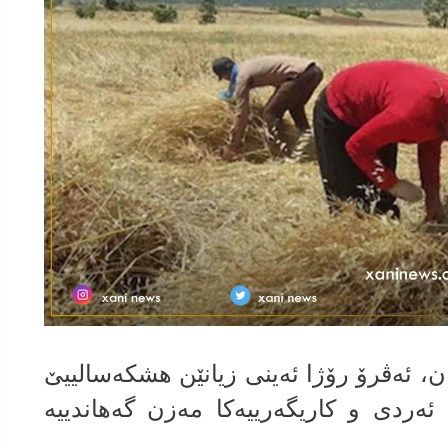
ان، ئەڤرۆ رۆژا ئەینی زیانێن ھشکەسالییێ
ەھیتە 160 دونەمێن ئەردی و کاریگەرییەکا مەزن گەھاندییە