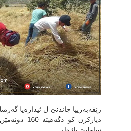
رێڤەبەرییا چاندنێ ل ئیدارەیا گەرمی
دیارکرن کو دگ
سامانێ ئاژەلی.