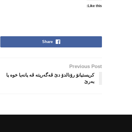
Like this:
Share
Previous Post
کریستیانۆ رۆنالدۆ دێ ڤەگەریتە ڤە یانەیا خوە یا
بەرێ