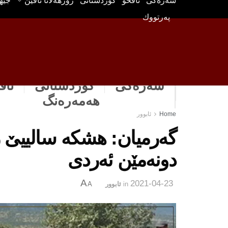
سه‌ره‌كی
ناڤخۆ
كوردستانى
رۆژهه‌لاتا ناڤین
جیه
په‌رتووك
سەرەکی
كوردستانى
ناڤ
هه‌مه‌ره‌نگ
Home
ئابوور
دونەمێن ئەردی
A
2021-04-23
in
ئابوور
A