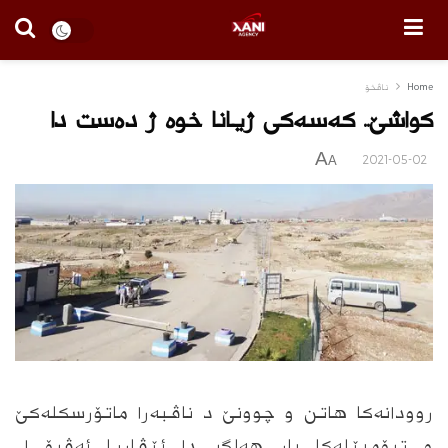
Home
ناڤخۆ
کواشێ.. کەسەکی ژیانا خوە ژ دەست دا
A
2021-05-02
A
روودانەکا هاتن و چوونێ د ناڤبەرا ماتۆرسکلەکێ
و ترۆمبێلەکا بار هەلگر دا
ئێڤاریا ئەڤرۆ ل