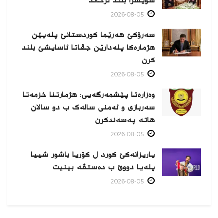
سویسرا بلند نرخاند
2026-08-05
سەرۆکێ هەرێما کوردستانێ پلەیێن
هژمارەكا پلەدارێن جڤاتا ئاسایشێ بلند
كرن
2026-08-05
وەزارەتا پێشمەرگەیی: هژمارتنا خزمەتا
سەربازی و ئەمنی سالەک ب دو سالان
هاتە پەسەندكرن
2026-08-05
یاریزانەكێ کورد ل کۆریا باشور شییا
پلەیا دووێ ب دەستڤە بینیت
2026-08-05