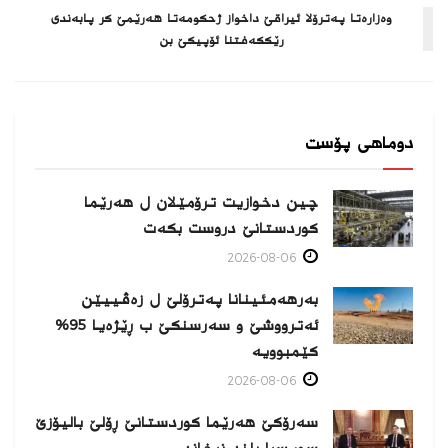
وه‌زاره‌تا په‌ترۆلا ئیراقێ داخواز ژحكومه‌تا هه‌رێمێ كر پابه‌ندی
رێككه‌فتنا ئۆپیكێ بن
دوماهی پۆست
چین دخوازیت ترۆمێلان ل هەرێما
كوردستانێ دروست بكەت
2026-08-06
بەرهەمئینانا په‌ترۆلێ ل زه‌ڤییێن
ئەترووشێ و سەرسنكێ ب ڕێژەیا 95%
كێمبوویە
2026-08-06
سەرۆکێ هەرێما کوردستانێ ڕۆلێ بالیۆزێ