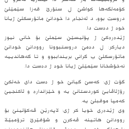
کۆمەلگەها کواشێ ل سنۆرێ قەزا سێمێلێ
دروست بوو، د ئەنجام دا خودانێ ماتۆرسکلێ ژیانا
خوە ژ دەست دا.
ژێدەرەکێ ژ پۆلیسێن سێملێ بۆ خانی نیوز
دیارکر: ل دەمێ دروستبوونا روودانێ خودانێ
ماتۆرسکلێ ب گرانی برینداببوو و تا گەهاندییە
نەخۆشخانا سێمێلێ ژیانا خوە ژ دەست دا.
گۆت ژی: کەسێ گیانێ خو ژ ەست دای خەلکێ
رۆژئاڤایێ کوردستانێ یە و خێزاندارە و ئاکنجیێ
کەمپا موقبلێ یە.
وی ژێدەری خویا کر ژی: لاپەرێن ڤەکۆلینێ بۆ
روودانێ هاتینە ڤەکرن و شۆفێرێ ترۆمبێلا