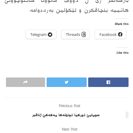
بارهەلگر ژی ل دووڤ قانوونا هاتنوچوونێ
هاتییە بنچاڤکرن و لێکۆلین بەردەوامە.
Share this:
Telegram
Threads
Facebook
Like this:
Previous Post
سوپایێ توركیا تونێله‌كا په‌كه‌كێ ژناڤبر
Next Post