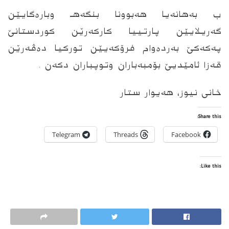
ب به‌هانه‌یا هەبوونا بنگەهـ وبارەگایێن
گەریلایێن پارتییا كاركه‌رێن کوردستانێ
پەکەکێ بەردەوام فرۆکەیێن تورکیا ده‌ڤه‌رێن
قەزا ئامێدیێ بۆمبەباران وتوپباران دکەن .
خانى نیوز، هەیوار ستار
Share this:
Telegram
Threads
Facebook
Like this: