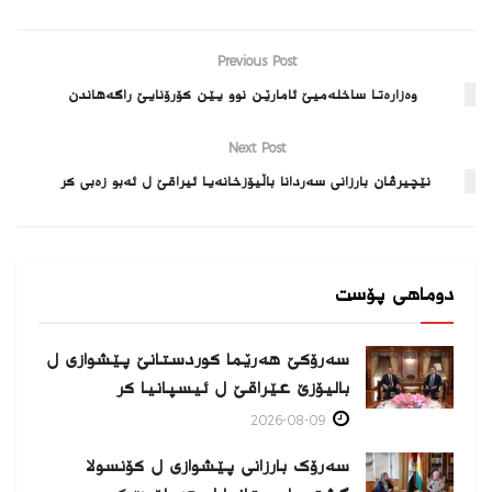
Previous Post
وه‌زاره‌تا ساخله‌میێ ئامارێن نوو یێن كۆرۆنایێ راگه‌هاندن
Next Post
نێچیرڤان بارزانی سه‌ردانا باڵیۆزخانه‌یا ئیراقێ ل ئه‌بو زه‌بی كر
دوماهی پۆست
سەرۆکێ هەرێما کوردستانێ پێشوازی ل
بالیۆزێ عێراقێ ل ئیسپانیا كر
2026-08-09
سەرۆک بارزانی پێشوازی ل کۆنسولا