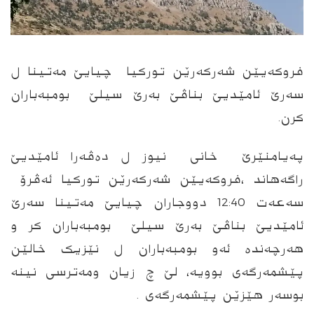
فروکەیێن شەرکەرێن تورکیا چیایێ مەتینا ل
سەرێ ئامێدیێ بناڤێ بەرێ سیلێ بومبەباران
کرن.
پەیامنێرێ خانی نیوز ل دەڤەرا ئامێدیێ
راگەهاند ،فروکەیێن شەرکەرێن تورکیا ئەڤرۆ
سەعەت 12:40 دووجاران چیایێ مەتینا سەرێ
ئامێدیێ بناڤێ بەرێ سیلێ بومبەباران کر و
هەرچەندە ئەو بومبەباران ل نێزیک خالێن
پێشمەرگەی بوویە، لێ چ زیان ومەترسی نینە
بوسەر هێزێن پێشمەرگەی .