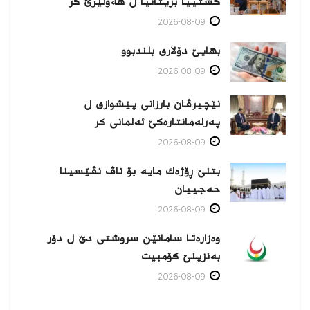
گشتییا بریتانیا ل هەولێرێ كر
2026-08-09
بهایێ دۆلاری بلندبوو
2026-08-09
نێچیرڤان بارزانی پێشوازی ل
پەرلەمانتارەكێ ئەلمانی كر
2026-08-09
بتنێ ڕۆژەك مایە بۆ ناڤ نڤێسینا
حەجییان
2026-08-09
وەزارەتا سامانێن سروشتی دێ ل دۆر
بەنزینێ كۆمبیت
2026-08-09