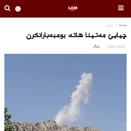
Home
ناڤخۆ
چیایێ مەتینا هاتە بومبەبارانکرن
A
2021-06-12
A