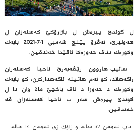
ل گوندێ پیره‌ش ل باژارۆكێ كه‌سنه‌زان ل
هه‌ولێرێ،
ئه‌ڤرۆ پێنچ شه‌مبى 1-7-2021
بابه‌ك
وكوره‌ك دناڤ حه‌وزه‌كا ئاڤێدا خه‌ندقین.
سائیب هاروون رێڤه‌به‌رێ ناحیا كه‌سنه‌زان
راگه‌هاند، كو ئه‌م هاتینه‌ ئاگه‌هداركرن، كو بابه‌ك
وكوره‌ك د حه‌وزا د ناڤ باخچێ مالا وان دا ل
گوندێ پیره‌ش سه‌ر ب ناحیا كه‌سنه‌زان ڤه‌
خه‌ندقین.
باب ته‌مه‌ن 37 ساله‌ و زاۆك ژى ته‌مه‌ن 14 ساله‌