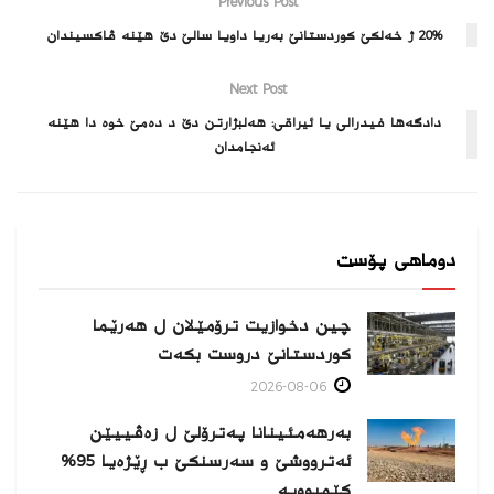
Previous Post
20% ژ خه‌لكێ كوردستانێ به‌ریا داویا سالێ دێ هێنه‌ ڤاكسیندان
Next Post
دادگه‌ها فیدرالى یا ئیراقى: هه‌لبژارتن دێ د ده‌مێ خوه‌ دا هێنه‌
ئه‌نجامدان
دوماهی پۆست
چین دخوازیت ترۆمێلان ل هەرێما
كوردستانێ دروست بكەت
2026-08-06
بەرهەمئینانا په‌ترۆلێ ل زه‌ڤییێن
ئەترووشێ و سەرسنكێ ب ڕێژەیا 95%
كێمبوویە