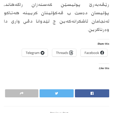
رێڤه‌به‌رێ پولیسێن كه‌سنه‌زان راگه‌هاند،
پۆلیسان ده‌ست ب ڤه‌كۆلینان كریینه‌ هه‌تاكو
ئه‌نجامان ئاشكرانه‌كه‌ین چ لێدوانا دڤى وارى دا
وه‌رناگرین.
Share this:
Telegram
Threads
Facebook
Like this: