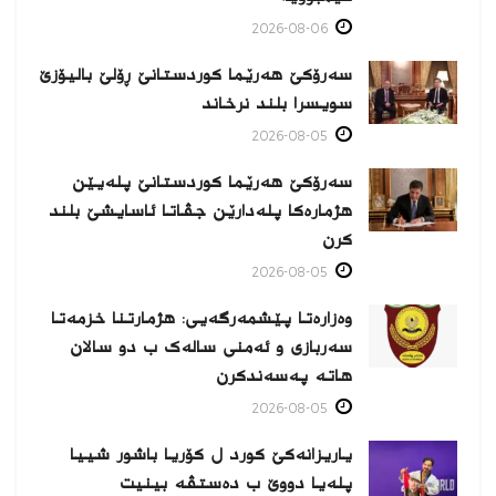
2026-08-06
سەرۆکێ هەرێما کوردستانێ ڕۆلێ بالیۆزێ
سویسرا بلند نرخاند
2026-08-05
سەرۆکێ هەرێما کوردستانێ پلەیێن
هژمارەكا پلەدارێن جڤاتا ئاسایشێ بلند
كرن
2026-08-05
وەزارەتا پێشمەرگەیی: هژمارتنا خزمەتا
سەربازی و ئەمنی سالەک ب دو سالان
هاتە پەسەندكرن
2026-08-05
یاریزانەكێ کورد ل کۆریا باشور شییا
پلەیا دووێ ب دەستڤە بینیت