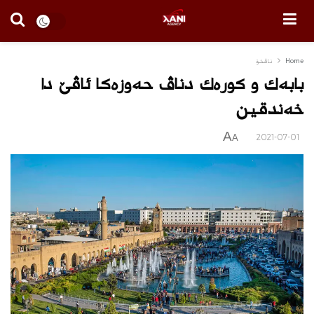
Home
ناڤخۆ
بابه‌ك و كوره‌ك دناڤ حه‌وزه‌كا ئاڤێ دا
خه‌ندقین
A
2021-07-01
A