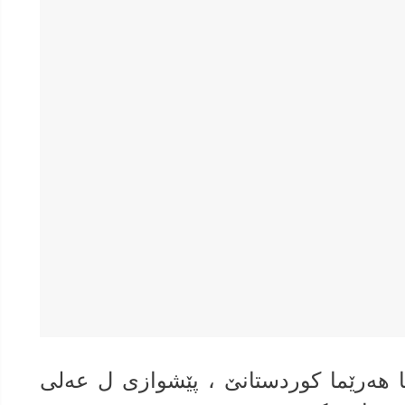
هەرێما کوردستانێ ، پێشوازی ل عەلی