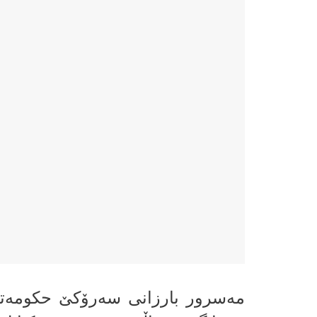
مەسرور بارزانی سەرۆکێ حکومەتا 