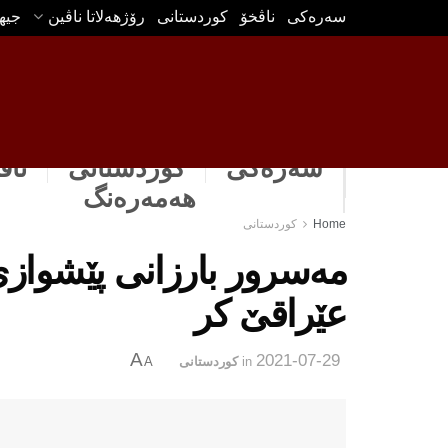
سه‌ره‌كی
ناڤخۆ
كوردستانى
رۆژهه‌لاتا ناڤین
جیه
سەرەکی
كوردستانى
ناڤ
هه‌مه‌ره‌نگ
Home
كوردستانى
مه‌سرور بارزانى پێشوازى
عێراقێ كر
A
2021-07-29
in
كوردستانى
A