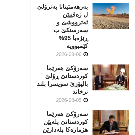
بەرهەمئینانا په‌ترۆلێ
ل زه‌ڤییێن
ئەترووشێ و
سەرسنكێ ب
ڕێژەیا 95%
كێمبوویە
2026-08-06
سەرۆکێ هەرێما
کوردستانێ ڕۆلێ
بالیۆزێ سویسرا بلند
نرخاند
2026-08-05
سەرۆکێ هەرێما
کوردستانێ پلەیێن
هژمارەكا پلەدارێن