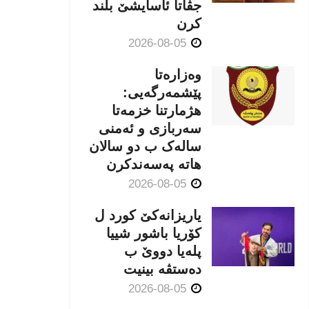
جڤاتا ئاسایشێ بلند
كرن
2026-08-05
وەزارەتا
پێشمەرگەیی:
هژمارتنا خزمەتا
سەربازی و ئەمنی
سالەک ب دو سالان
هاتە پەسەندكرن
2026-08-05
یاریزانەكێ کورد ل
کۆریا باشور شییا
پلەیا دووێ ب
دەستڤە بینیت
2026-08-05