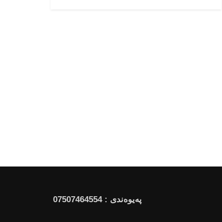
پەیوەندی : 07507464554