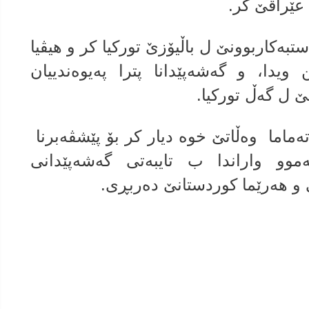
 عێراقێ کر.
ەکاربوونێ ل باڵیۆزێ تورکیا کر و هیڤیا
ا، و گه‌شه‌پێدانا پترا په‌یوه‌ندییان
ێ ل گەڵ تورکیا.
‌ماما وه‌ڵاتێ خوه‌ دیار كر بۆ پێشڤه‌برنا
هەموو واراندا ب تایبەتی گەشەپێدانی
 و هەرێما کوردستانێ دەربڕی.