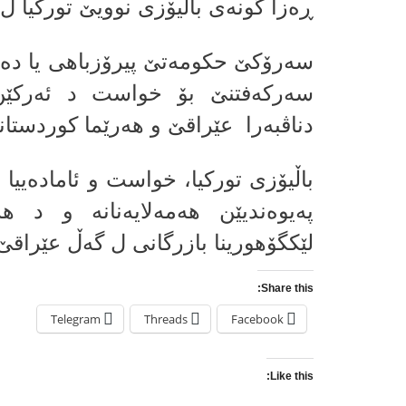
ڕەزا گونەی باڵیۆزی نوویێ تورکیا ل
سەرۆکێ حکومەتێ پیرۆزباهی یا دەستب
سەرکەفتنێ بۆ خواست د ئەرکێن وید
دناڤبه‌را عێراقێ و هەرێما کوردستان
باڵیۆزی تورکیا، خواست و ئامادەییا ته
پەیوەندیێن هەمەلایه‌نانه‌ و د 
لێكگۆهورینا بازرگانی ل گەڵ عێراقێ
Share this:
Telegram
Threads
Facebook
Like this: