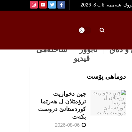
تووك
شەممە, ئاب 8, 2026
و دەق
ئابوور
ساخله‌می
ڤیدیو
دوماهی پۆست
چین دخوازیت
ترۆمێلان ل هەرێما
كوردستانێ دروست
بكەت
2026-08-06