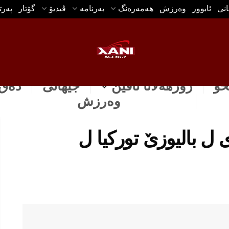
انی
ئابوور
وه‌رزش
هه‌مه‌ره‌نگ
بەرنامە
ڤیدیۆ
گۆتار
په‌ر
خۆ
رۆژهه‌لاتا ناڤین
جیهانی
دەق 
وه‌رزش
 ل بالیوزێ توركیا ل