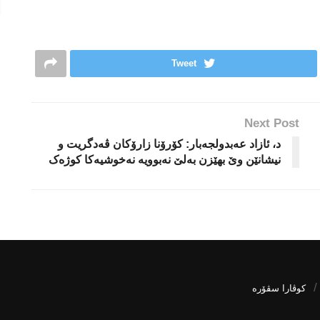
Tweet
Next Post
د، ئازاد عه‌بدولجه‌بار: کۆرۆنا زارۆکان ڤەدگریت و
نیشانێن وێ بهێزن بەلێ نەبوویە نەخوشیەکا كوژەک
كوڤارا سڤۆره‌