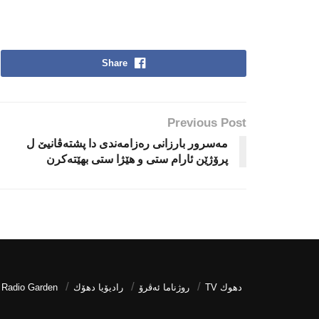
Share
Previous Post
مه‌سرور بارزانى رەزامەندی دا پشتەڤانیێ ل
پرۆژێن ئارام ستی و هێژا ستی بهێتەکرن
دھوك TV
روژناما ئەڤرۆ
رادیۆیا دهۆك
Radio Garden