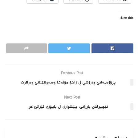
Like this:
Previous Post
پڕۆژەیەکێ وەرزشی ل زاخۆ مۆلەتا وەبەرهێنانێ وەرگرت
Next Post
نێچیرڤان بارزانى، پێشوازى ل بایۆزى ئێرانێ کر