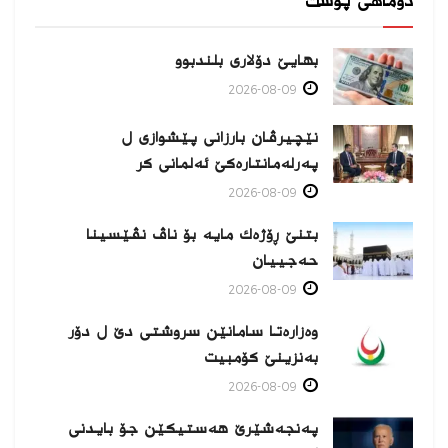
دوماهی پۆست
بهایێ دۆلاری بلندبوو
2026-08-09
نێچیرڤان بارزانی پێشوازی ل
پەرلەمانتارەكێ ئەلمانی كر
2026-08-09
بتنێ ڕۆژەك مایە بۆ ناڤ نڤێسینا
حەجییان
2026-08-09
وەزارەتا سامانێن سروشتی دێ ل دۆر
بەنزینێ كۆمبیت
2026-08-09
پەنجەشێرێ هەستیكێن جۆ بایدنی