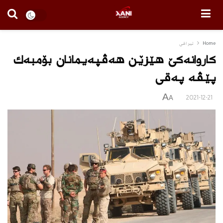
Home
ئیراقی
كاروانه‌كێ هێزێن هه‌ڤپه‌یمانان بۆمبه‌ك
پێڤه‌ په‌قی
A
2021-12-21
A