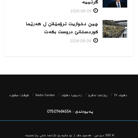
گرتییە
2026-08-09
چین دخوازیت ترۆمێلان ل هەرێما
كوردستانێ دروست بكەت
2026-08-06
دھوك TV
روژناما ئەڤرۆ
رادیۆیا دهۆك
Radio Garden
كوڤارا سڤۆره‌
پەیوەندی : 07507464554
© 2021
دیزاین - هه‌موو ماف ژ بۆ مالپه‌رێ ئاژانسا خانی پاراستینه‌.