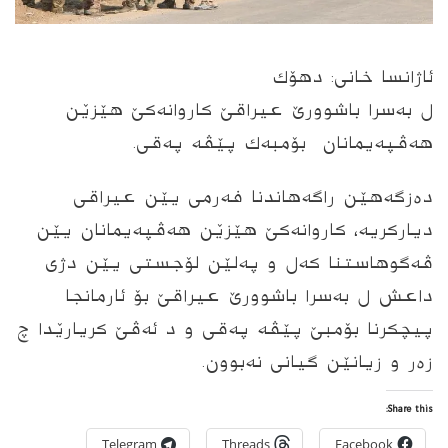
ئاژانسا خانی: دهۆك
ل به‌سرا باشوورێ عیراقێ كاروانه‌كێ هێزێن
هه‌ڤپه‌یمانان بۆمبه‌ك پێڤه‌ په‌قی.
ده‌زگه‌هێن راگه‌هاندنا فه‌رمی یێن عیراقی
دیاركریه‌، كاروانه‌كێ هێزێن هه‌ڤپه‌یمانان یێن
ڤه‌گوهاستنا كه‌ل و په‌لێن لۆجستی یێن دژی
داعش ل به‌سرا باشوورێ عیراقێ بۆ ئارمانجا
پیچكرنا بۆمبێ پێڤه‌ په‌قى و د ئه‌ڤێ كریارێدا چ
زه‌ر و زیانێن گیانی نه‌بوون.
Share this:
Telegram
Threads
Facebook