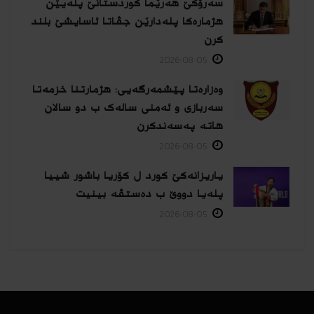
سەرۆکێ هەرێما کوردستانێ پلەیێن
هژمارەكا پلەدارێن جڤاتا ئاسایشێ بلند
كرن
2026-08-05
وەزارەتا پێشمەرگەیی: هژمارتنا خزمەتا
سەربازی و ئەمنی سالەک ب دو سالان
هاتە پەسەندكرن
2026-08-05
یاریزانەكێ کورد ل کۆریا باشور شییا
پلەیا دووێ ب دەستڤە بینیت
2026-08-05