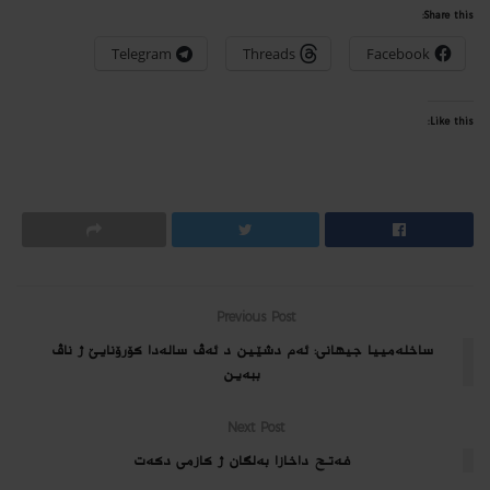
Share this:
Telegram
Threads
Facebook
Like this:
Previous Post
ساخلەمییا جیهانی: ئەم دشێین د ئەڤ سالەدا کۆرۆنایێ ژ ناڤ
ببەین
Next Post
فه‌تح داخازا به‌لگان ژ كازمى دكه‌ت