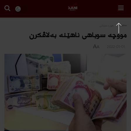
Home
كوردستانى
مووچه‌ سوباهى ناهێنه‌ به‌لاڤكرن
A
2022-01-01
A