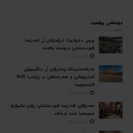
دوماهی پۆست
چین دخوازیت ترۆمێلان ل هەرێما
كوردستانێ دروست بكەت
2026-08-06
بەرهەمئینانا په‌ترۆلێ ل زه‌ڤییێن
ئەترووشێ و سەرسنكێ ب ڕێژەیا 95%
كێمبوویە
2026-08-06
سەرۆکێ هەرێما کوردستانێ ڕۆلێ بالیۆزێ
سویسرا بلند نرخاند
2026-08-05